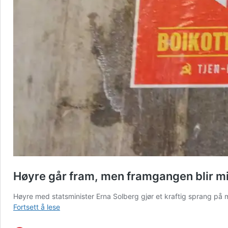
Høyre går fram, men framgangen blir mi
Høyre med statsminister Erna Solberg gjør et kraftig sprang på m
Høyre
Fortsett å lese
går
fram,