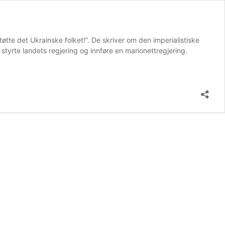
øtte det Ukrainske folket!”. De skriver om den imperialistiske
tyrte landets regjering og innføre en marionettregjering.