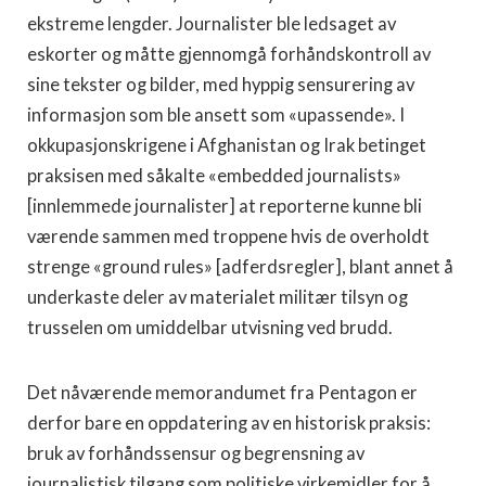
ekstreme lengder. Journalister ble ledsaget av
eskorter og måtte gjennomgå forhåndskontroll av
sine tekster og bilder, med hyppig sensurering av
informasjon som ble ansett som «upassende». I
okkupasjonskrigene i Afghanistan og Irak betinget
praksisen med såkalte «embedded journalists»
[innlemmede journalister] at reporterne kunne bli
værende sammen med troppene hvis de overholdt
strenge «ground rules» [adferdsregler], blant annet å
underkaste deler av materialet militær tilsyn og
trusselen om umiddelbar utvisning ved brudd.
Det nåværende memorandumet fra Pentagon er
derfor bare en oppdatering av en historisk praksis:
bruk av forhåndssensur og begrensning av
journalistisk tilgang som politiske virkemidler for å