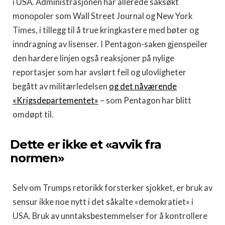
i USA. Administrasjonen har allerede saksøkt
monopoler som Wall Street Journal og New York
Times, i tillegg til å true kringkastere med bøter og
inndragning av lisenser. I Pentagon-saken gjenspeiler
den hardere linjen også reaksjoner på nylige
reportasjer som har avslørt feil og ulovligheter
begått av militærledelsen
og det nåværende
«Krigsdepartementet»
– som Pentagon har blitt
omdøpt til.
Dette er ikke et «avvik fra
normen»
Selv om Trumps retorikk forsterker sjokket, er bruk av
sensur ikke noe nytt i det såkalte «demokratiet» i
USA. Bruk av unntaksbestemmelser for å kontrollere