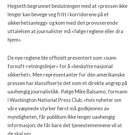
Hegseth begrunnet beslutningen med at «pressen ikke
lenger kan bevege seg fritt i korridorene på et
sikkerhetsanlegg» og kom med den provoserende
uttalelsen at journalister må «følge reglene eller dra
hjem».
De nye reglene ble offisielt presentert som «sunn
fornuft-retningslinjer» for å «beskytte nasjonal
sikkerhet». Men representanter for den amerikanske
pressen har klassifiserte det som et direkte angrep på
uavhengig journalistikk. Ifølge Mike Balsamo, formann
i Washington National Press Club, «hvis nyheter om
våre væpnede styrker først må godkjennes av
myndigheten, får publikum ikke lenger uavhengig
informasjon; de får bare det tjenestemennene vil at
de skal se».