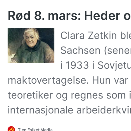
Rød 8. mars: Heder og
Clara Zetkin b
Sachsen (sener
i 1933 i Sovjet
maktovertagelse. Hun var
teoretiker og regnes som in
internasjonale arbeiderkv
Tjen Folket Media