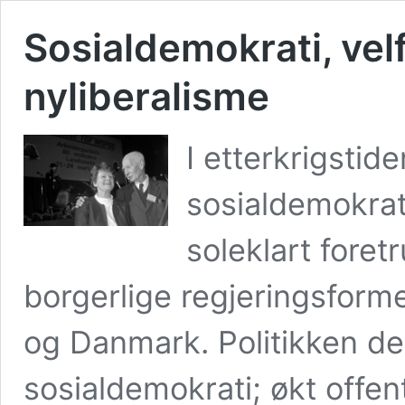
Sosialdemokrati, vel
nyliberalisme
I etterkrigstid
sosialdemokra
soleklart foret
borgerlige regjeringsform
og Danmark. Politikken d
sosialdemokrati; økt offent