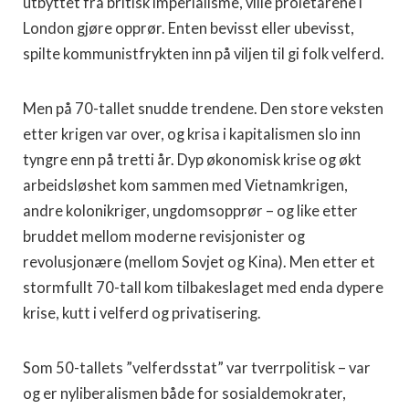
utbyttet fra britisk imperialisme, ville proletarene i
London gjøre opprør. Enten bevisst eller ubevisst,
spilte kommunistfrykten inn på viljen til gi folk velferd.
Men på 70-tallet snudde trendene. Den store veksten
etter krigen var over, og krisa i kapitalismen slo inn
tyngre enn på tretti år. Dyp økonomisk krise og økt
arbeidsløshet kom sammen med Vietnamkrigen,
andre kolonikriger, ungdomsopprør – og like etter
bruddet mellom moderne revisjonister og
revolusjonære (mellom Sovjet og Kina). Men etter et
stormfullt 70-tall kom tilbakeslaget med enda dypere
krise, kutt i velferd og privatisering.
Som 50-tallets ”velferdsstat” var tverrpolitisk – var
og er nyliberalismen både for sosialdemokrater,