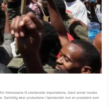
for interessene til utenlandsk imperialisme, blant annet norske
nne. Samtidig øker protestene i hjemlandet mot en president som