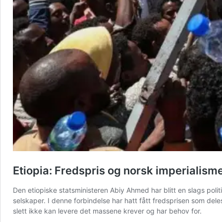
Etiopia: Fredspris og norsk imperialism
Den etiopiske statsministeren Abiy Ahmed har blitt en slags polit
selskaper. I denne forbindelse har hatt fått fredsprisen som de
slett ikke kan levere det massene krever og har behov for.