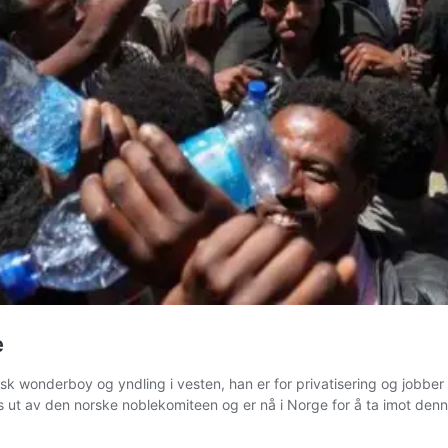
e
isk wonderboy og yndling i vesten, han er for privatisering og jobber 
les ut av den norske noblekomiteen og er nå i Norge for å ta imot de