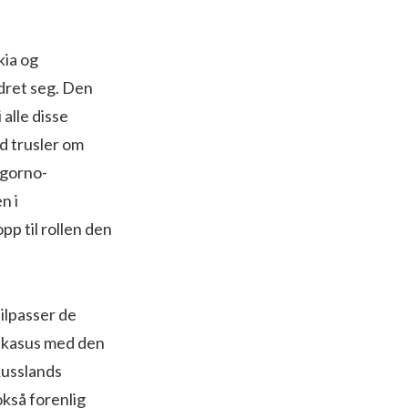
kia og
dret seg. Den
 alle disse
ed trusler om
agorno-
n i
pp til rollen den
ilpasser de
Kaukasus med den
 Russlands
okså forenlig