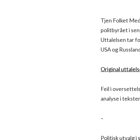
Tjen Folket Medi
politbyrået i se
Uttalelsen tar f
USA og Russland
Original uttalel
Feil i oversette
analyse i tekste
–
Politisk utvalg 