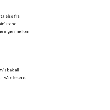
talelse fra
ninistene.
iseringen mellom
vis bak all
r våre lesere.