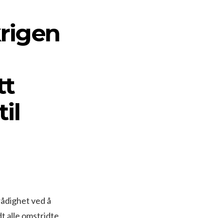
krigen
tt
il
rådighet ved å
dt alle omstridte