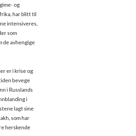
egime- og
a, har blitt til
ene intensiveres,
åder som
om de avhengige
r er i krise og
 tiden bevege
nn i Russlands
innblanding i
stene lagt sine
akh, som har
ære herskende