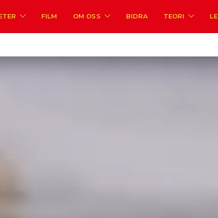
ETER
FILM
OM OSS
BIDRA
TEORI
L