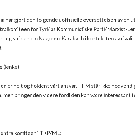
a har gjort den følgende uoffisielle oversettelsen av en ut
ntralkomiteen for Tyrkias Kommunistiske Parti/Marxist-Le
or seg striden om Nagorno-Karabakh i konteksten av rival
.
se
(lenke)
lsen er helt og holdent vårt ansvar. TFM står ikke nødvendig
n, men bringer den videre fordi den kan være interessant fo
i sentralkomiteen i TKP/ML: