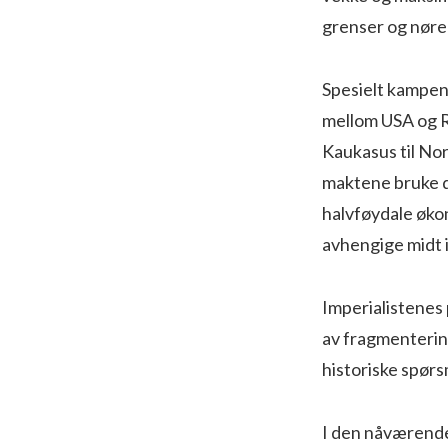
grenser og nøre 
Spesielt kampen
mellom USA og Ru
Kaukasus til Nord
maktene bruke d
halvføydale økon
avhengige midt i
Imperialistenes 
av fragmenterin
historiske spørs
I den nåværende