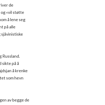
river de
og «vil støtte
nom å lene seg
t på alle
 sjåvinistiske
g Russland.
sikte på å
ajdsjan å krenke
itet som hevn
gen av begge de