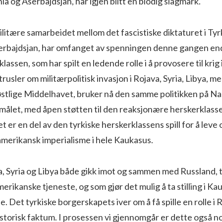
ia og Aserbajdsjan, har igjen blitt en blodig slagmark.
itære samarbeidet mellom det fascistiske diktaturet i Tyr
serbajdsjan, har omfanget av spenningen denne gangen en
lassen, som har spilt en ledende rolle i å provosere til krig i
usler om militærpolitisk invasjon i Rojava, Syria, Libya, m
 østlige Middelhavet, bruker nå den samme politikken på N
ålet, med åpen støtten til den reaksjonære herskerklasse
 er en del av den tyrkiske herskerklassens spill for å leve o
amerikansk imperialisme i hele Kaukasus.
, Syria og Libya både gikk imot og sammen med Russland, t
amerikanske tjeneste, og som gjør det mulig å ta stilling i 
. Det tyrkiske borgerskapets iver om å få spille en rolle i
istorisk faktum. I prosessen vi gjennomgår er dette også n