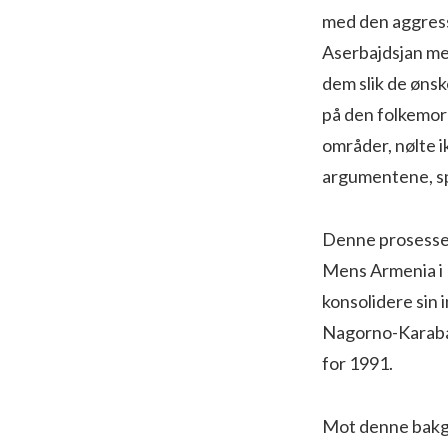
med den aggress
Aserbajdsjan med
dem slik de ønsk
på den folkemord
områder, nølte ik
argumentene, sp
Denne prosessen
Mens Armenia i 
konsolidere sin 
Nagorno-Karabak
for 1991.
Mot denne bakg