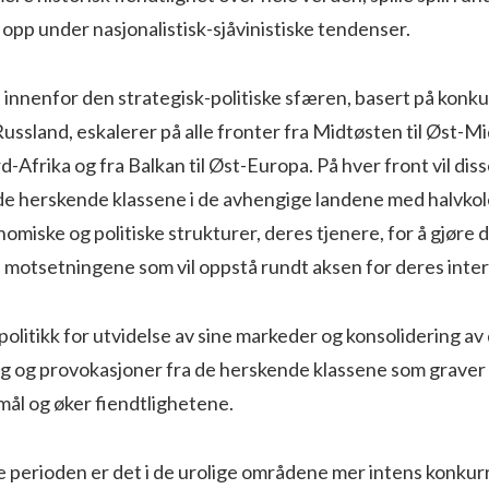
opp under nasjonalistisk-sjåvinistiske tendenser.
 innenfor den strategisk-politiske sfæren, basert på kon
ssland, eskalerer på alle fronter fra Midtøsten til Øst-Mi
-Afrika og fra Balkan til Øst-Europa. På hver front vil diss
e herskende klassene i de avhengige landene med halvkol
omiske og politiske strukturer, deres tjenere, for å gjøre 
 motsetningene som vil oppstå rundt aksen for deres inter
politikk for utvidelse av sine markeder og konsolidering av
g og provokasjoner fra de herskende klassene som graver 
mål og øker fiendtlighetene.
 perioden er det i de urolige områdene mer intens konku