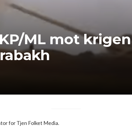
TKP/ML mot krige
rabakh
or for Tjen Folket Media.