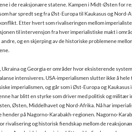
ene i de reaksjonære statene. Kampen i Midt-Østen for r
om har spredt seg fra Øst-Europa til Kaukasus og Nord-Afrik
onflikt. Etter hvert som rivaliseringen mellom imperialist
sjonen til intervensjon fra hver imperialistiske makt i omr
 andre, og en skjerping av de historiske problemene mell
ene.
ya, Ukraina og Georgia er områder hvor eksisterende systeme
lanse intensiveres. USA-imperialismen slutter ikke å hele
iske imperialismen, og går som i Øst-Europa og Kaukasus i
enne har blitt en styrke som driver med politisk og militær 
ten, Østen, Middelhavet og Nord-Afrika. Nå har imperiali
ne hender på Nagorno-Karabakh-regionen. Nagorno-Karab
for rivalisering og historisk fiendskap mellom de reaksjon