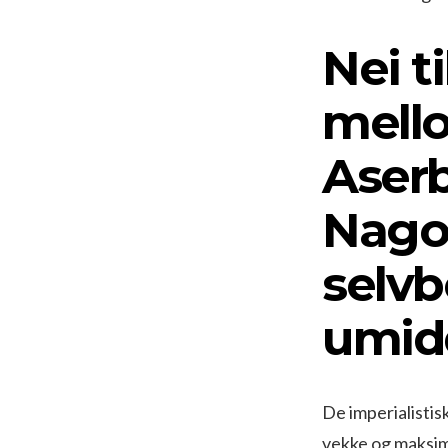
Nei t
mell
Aserb
Nagor
selv
umidd
De imperialistis
vekke og maksime