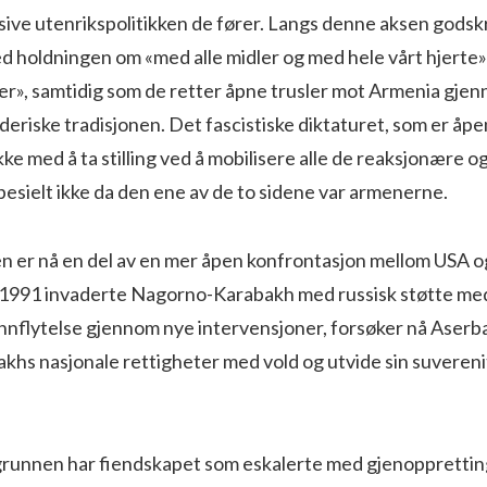
ive utenrikspolitikken de fører. Langs denne aksen godsk
 holdningen om «med alle midler og med hele vårt hjerte» 
er», samtidig som de retter åpne trusler mot Armenia gjen
eriske tradisjonen. Det fascistiske diktaturet, som er åpen
ke med å ta stilling ved å mobilisere alle de reaksjonære og
esielt ikke da den ene av de to sidene var armenerne.
 er nå en del av en mer åpen konfrontasjon mellom USA o
1991 invaderte Nagorno-Karabakh med russisk støtte med 
innflytelse gjennom nye intervensjoner, forsøker nå Aserb
hs nasjonale rettigheter med vold og utvide sin suveren
runnen har fiendskapet som eskalerte med gjenopprettin