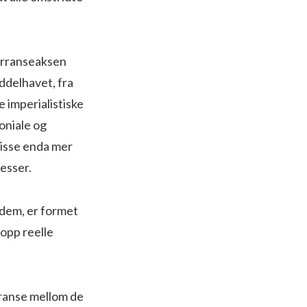
kurranseaksen
ddelhavet, fra
e imperialistiske
oniale og
disse enda mer
esser.
 dem, er formet
opp reelle
rranse mellom de