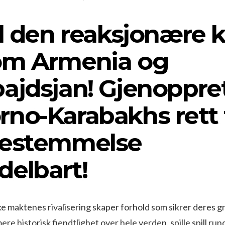
il den reaksjonære 
om Armenia og
ajdsjan! Gjenoppre
no-Karabakhs rett t
bestemmelse
elbart!
ke maktenes rivalisering skaper forhold som sikrer deres g
re historisk fiendtlighet over hele verden, spille spill run