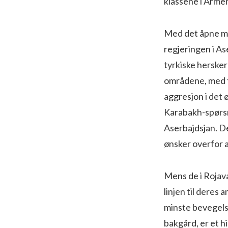
klassene i Armen
Med det åpne mil
regjeringen i A
tyrkiske herskerk
områdene, med tr
aggresjon i det
Karabakh-spørsm
Aserbajdsjan. Det
ønsker overfor 
Mens de i Rojava
linjen til deres 
minste bevegelse
bakgård, er et h