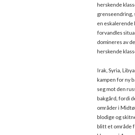
herskende klass
grenseendring, s
en eskalerende k
forvandles situa
domineres av de
herskende klass
Irak, Syria, Lib
kampen for ny ba
seg mot den russ
bakgård, fordi d
områder i Midtøs
blodige og skit
blitt et område 