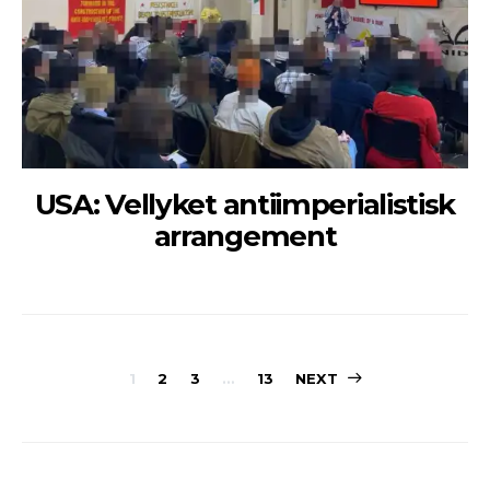
USA: Vellyket antiimperialistisk
arrangement
Sidepaginerin
1
2
3
…
13
NEXT