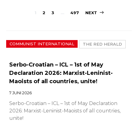
Sidepaginerin
1
2
3
…
497
NEXT
COMMUNIST INTERNATIONAL
THE RED HERALD
Serbo-Croatian – ICL – 1st of May
Declaration 2026: Marxist-Leninist-
Maoists of all countries, unite!
7 JUNI 2026
Serbo-Croatian – ICL – 1st of May Declaration
2026: Marxist-Leninist-Maoists of all countries,
unite!