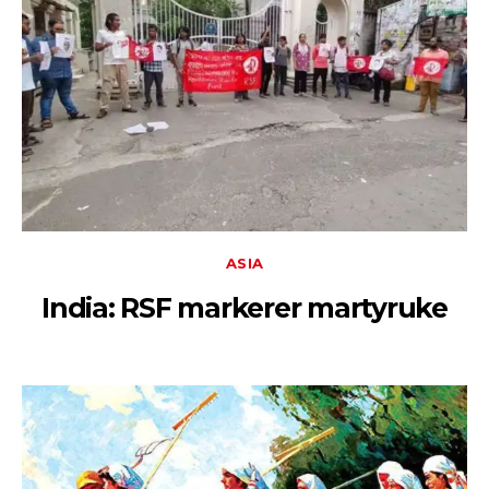
ASIA
India: RSF markerer martyruke