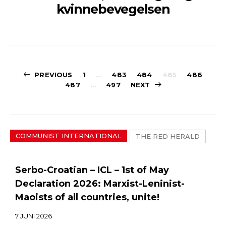
kvinnebevegelsen
Sidepaginerin
PREVIOUS
1
…
483
484
485
486
487
…
497
NEXT
COMMUNIST INTERNATIONAL
THE RED HERALD
Serbo-Croatian – ICL – 1st of May
Declaration 2026: Marxist-Leninist-
Maoists of all countries, unite!
7 JUNI 2026