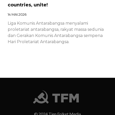
countries, unite!
14 MAI 2026
Liga Komunis Antarabangsa menyalami
proletariat antarabangsa, rakyat massa sedunia
dan Gerakan Komunis Antarabangsa sempena
Hari Proletariat Antarabangsa.
Chinese – ICL – 1st of May Declaration
2026: Marxist-Leninist-Maoists of all
countries, unite!
14 MAI 2026
Chinese – ICL – 1st of May Declaration 2026:
Marxist-Leninist-Maoists of all countries, unite!
© 2024 Tjen Folket Media