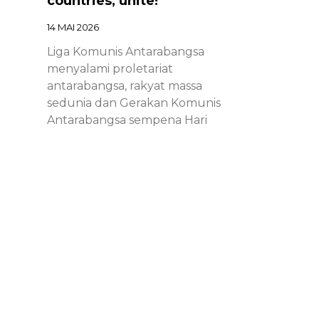
countries, unite!
14 MAI 2026
Liga Komunis Antarabangsa
menyalami proletariat
antarabangsa, rakyat massa
sedunia dan Gerakan Komunis
Antarabangsa sempena Hari
Proletariat Antarabangsa.
Chinese – ICL – 1st of May
Declaration 2026: Marxist-
Leninist-Maoists of all
countries, unite!
14 MAI 2026
Chinese – ICL – 1st of May
Declaration 2026: Marxist-Leninist-