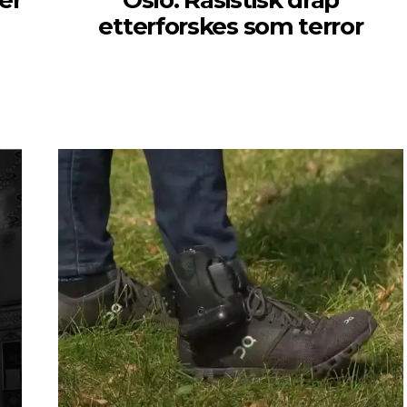
er
Oslo: Rasistisk drap
etterforskes som terror