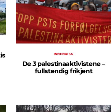
is
INNENRIKS
De 3 palestinaaktivistene –
fullstendig frikjent