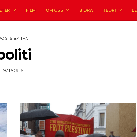
ETER
FILM
OM OSS
BIDRA
TEORI
L
POSTS BY TAG
politi
97 POSTS