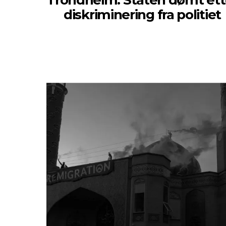
Trondheim: Staten dømt ett
diskriminering fra politiet