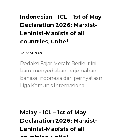
Indonesian – ICL – 1st of May
Declaration 2026: Marxist-
Leninist-Maoists of all
countries, unite!
24 MAI 2026
Redaksi Fajar Merah: Berikut ini
kami menyediakan terjemahan
bahasa Indonesia dari pernyataan
Liga Komunis Internasional
Malay – ICL – 1st of May
Declaration 2026: Marxist-
Leninist-Maoists of all