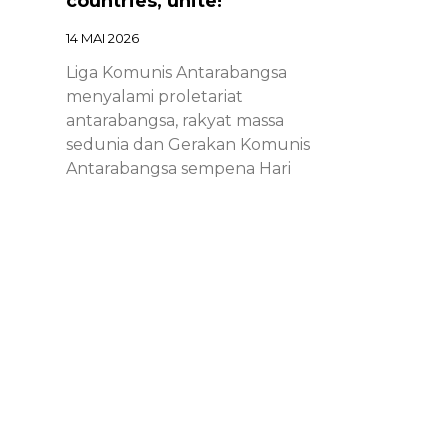
countries, unite!
14 MAI 2026
Liga Komunis Antarabangsa
menyalami proletariat
antarabangsa, rakyat massa
sedunia dan Gerakan Komunis
Antarabangsa sempena Hari
Proletariat Antarabangsa.
Chinese – ICL – 1st of May
Declaration 2026: Marxist-
Leninist-Maoists of all
countries, unite!
14 MAI 2026
Chinese – ICL – 1st of May
Declaration 2026: Marxist-Leninist-