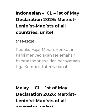
Indonesian – ICL – 1st of May
Declaration 2026: Marxist-
Leninist-Maoists of all
countries, unite!
24 MAI 2026
Redaksi Fajar Merah: Berikut ini
kami menyediakan terjemahan
bahasa Indonesia dari pernyataan
Liga Komunis Internasional
Malay – ICL – 1st of May
Declaration 2026: Marxist-
Leninist-Maoists of all