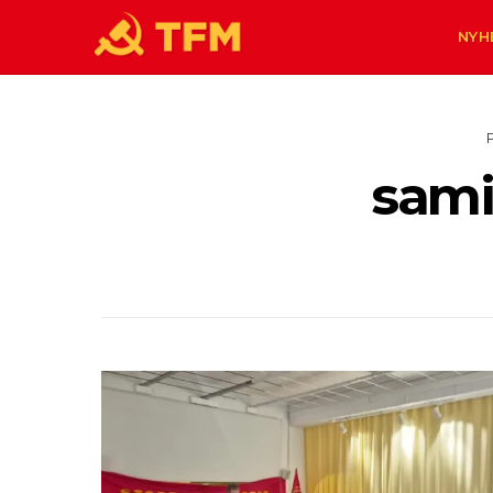
NYH
sam