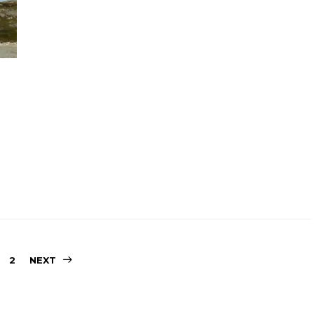
Sidepaginering
2
NEXT