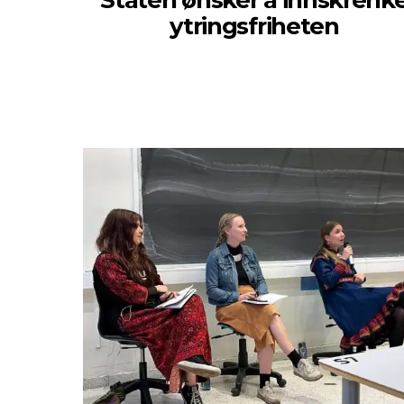
Staten ønsker å innskrenk
ytringsfriheten