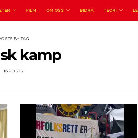
ETER
FILM
OM OSS
BIDRA
TEORI
L
POSTS BY TAG
isk kamp
16 POSTS