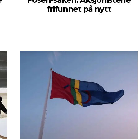
e
Fosen-saken: Aksjonistene
frifunnet på nytt