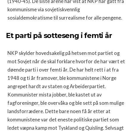
(1940-45). De siste årene har vist at NKP har gått fra
kommunisme via sovjetiskvennlig
sosialdemokratisme til surrealisme for alle pengene.
Et parti på sotteseng i femti år
NKP skylder hovedsakelig på hetsen mot partiet og
mot Sovjet når de skal forklare hvorfor de har vært et
døende parti i over femti år. De har helt rett i at fra
1948 og ti år framover, ble kommunistene i Norge
angrepet hardt av staten og Arbeiderpartiet.
Kommunister mista jobber, ble kastet ut av
fagforeninger, ble overvåka og ble sett på som mulige
landsforrædere. Dette bare noen få år etter at
kommunistene var det eneste politiske partiet som
ledet væpna kamp mot Tyskland og Quisling. Selvsagt