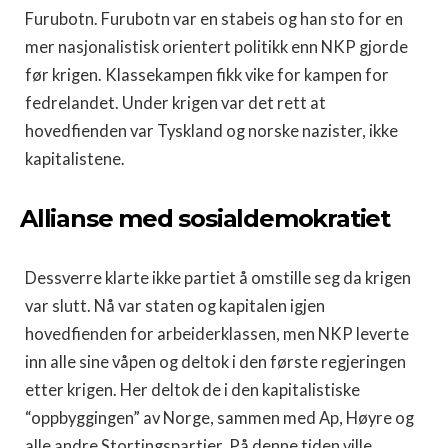
Furubotn. Furubotn var en stabeis og han sto for en
mer nasjonalistisk orientert politikk enn NKP gjorde
før krigen. Klassekampen fikk vike for kampen for
fedrelandet. Under krigen var det rett at
hovedfienden var Tyskland og norske nazister, ikke
kapitalistene.
Allianse med sosialdemokratiet
Dessverre klarte ikke partiet å omstille seg da krigen
var slutt. Nå var staten og kapitalen igjen
hovedfienden for arbeiderklassen, men NKP leverte
inn alle sine våpen og deltok i den første regjeringen
etter krigen. Her deltok de i den kapitalistiske
“oppbyggingen” av Norge, sammen med Ap, Høyre og
alle andre Stortingspartier. På denne tiden ville