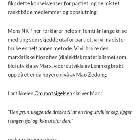
fikk dette konsekvenser for partiet, og de mistet
raskt både medlemmer og oppslutning.
Mens NKP her forklarer hele sin femti år lange krise
med ting som skjedde utafor partiet, vil vi maoister
bruke en helt annen metode. Vi vil bruke den
marxistiske filosofien (dialektisk materialisme) som
blei utvikla av Marx, videreutvikla av Lenin og brakt
opp på et enda høyere nivå av Mao Zedong.
I artikkelen
Om motsigelsen
skriver Mao:
“Den grunnleggende årsaka til at en ting utvikler seg, ligger
i tingen sjøl og ikke utafor den.”
og han skriver videre: