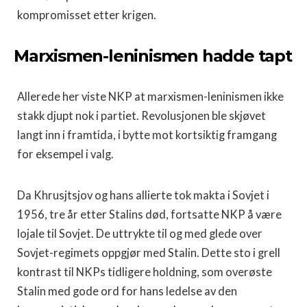
kompromisset etter krigen.
Marxismen-leninismen hadde tapt
Allerede her viste NKP at marxismen-leninismen ikke
stakk djupt nok i partiet. Revolusjonen ble skjøvet
langt inn i framtida, i bytte mot kortsiktig framgang
for eksempel i valg.
Da Khrusjtsjov og hans allierte tok makta i Sovjet i
1956, tre år etter Stalins død, fortsatte NKP å være
lojale til Sovjet. De uttrykte til og med glede over
Sovjet-regimets oppgjør med Stalin. Dette sto i grell
kontrast til NKPs tidligere holdning, som overøste
Stalin med gode ord for hans ledelse av den