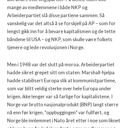
mange av medlemmene i både NKP og
Arbeiderpartiet slå disse partiene sammen. Så
vanskelig var det altså å se forskjell på AP – som for
lengst gikk inn for å bevare kapitalismen og de tette
båndene til USA – og NKP, som skulle være folkets
tjenere og lede revolusjonen i Norge.
Men i 1948 var det slutt på moroa. Arbeiderpartiet
hadde sikret grepet sitt om staten. Marshall-hjelpa
hadde stabilisert Europa slik at kommunistpartiene,
som var blitt veldig sterke over hele Europa under
krigen, ikke lenger var så farlige for kapitalistene. I
Norge var brutto nasjonalprodukt (BNP) langt større
nå enn før krigen, “oppbyggingen” var fullført, og
Norge ble innlemmet i Nato året etter i noe som liknet