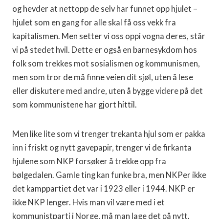
og hevder at nettopp de selv har funnet opp hjulet –
hjulet som en gang for alle skal få oss vekk fra
kapitalismen. Men setter vi oss oppi vogna deres, står
vi på stedet hvil. Dette er også en barnesykdom hos
folk som trekkes mot sosialismen og kommunismen,
men som tror de må finne veien dit sjøl, uten å lese
eller diskutere med andre, uten å bygge videre på det
som kommunistene har gjort hittil.
Men like lite som vi trenger trekanta hjul som er pakka
inn i friskt og nytt gavepapir, trenger vi de firkanta
hjulene som NKP forsøker å trekke opp fra
bølgedalen. Gamle ting kan funke bra, men NKPer ikke
det kamppartiet det var i 1923 eller i 1944. NKP er
ikke NKP lenger. Hvis man vil være med i et
kommunistparti i Norge, må man lage det på nytt.