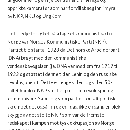
ungdommer og en hjelpende hånd til ærlige og
opprikte kamerater som har forvillet seg inn i myra
av NKP, NKU og UngKom.
Det tredje forsøket på å lage et kommunistparti i
Norge var Norges Kommunistiske Parti (NKP).
Partiet ble starta i 1923 da Det norske Arbeiderparti
(DNA) brøyt med den kommunistiske
verdensbevegelsen (ja, DNA var medlem fra 1919 til
1923 og støttet i denne tiden Lenin og den russiske
revolusjonen!). Dette er lenge siden, og siden 50-
tallet har ikke NKP vært et parti for revolusjon og
kommunisme. Samtidig som partiet forfalt politisk,
skrumpet det også inn og er i dag ikke en gang en blek
skygge av det stolte NKP som var de fremste
redskapet i kampen mot tysk okkupasjon av Norge