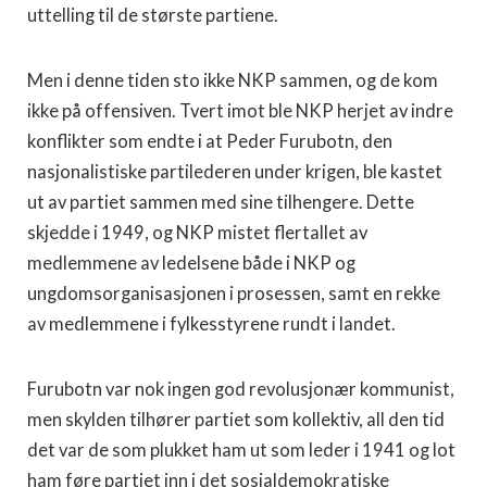
uttelling til de største partiene.
Men i denne tiden sto ikke NKP sammen, og de kom
ikke på offensiven. Tvert imot ble NKP herjet av indre
konflikter som endte i at Peder Furubotn, den
nasjonalistiske partilederen under krigen, ble kastet
ut av partiet sammen med sine tilhengere. Dette
skjedde i 1949, og NKP mistet flertallet av
medlemmene av ledelsene både i NKP og
ungdomsorganisasjonen i prosessen, samt en rekke
av medlemmene i fylkesstyrene rundt i landet.
Furubotn var nok ingen god revolusjonær kommunist,
men skylden tilhører partiet som kollektiv, all den tid
det var de som plukket ham ut som leder i 1941 og lot
ham føre partiet inn i det sosialdemokratiske