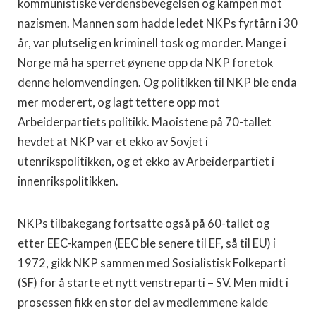
kommunistiske verdensbevegelsen og kampen mot
nazismen. Mannen som hadde ledet NKPs fyrtårn i 30
år, var plutselig en kriminell tosk og morder. Mange i
Norge må ha sperret øynene opp da NKP foretok
denne helomvendingen. Og politikken til NKP ble enda
mer moderert, og lagt tettere opp mot
Arbeiderpartiets politikk. Maoistene på 70-tallet
hevdet at NKP var et ekko av Sovjet i
utenrikspolitikken, og et ekko av Arbeiderpartiet i
innenrikspolitikken.
NKPs tilbakegang fortsatte også på 60-tallet og
etter EEC-kampen (EEC ble senere til EF, så til EU) i
1972, gikk NKP sammen med Sosialistisk Folkeparti
(SF) for å starte et nytt venstreparti – SV. Men midt i
prosessen fikk en stor del av medlemmene kalde