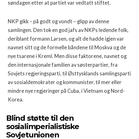
søndagen etter at partiet var vedtatt stiftet.
NKP gikk – på godt og vondt – glipp av denne
samlingen. Den tok en god jafs av NKPs ledende folk,
deriblant formann Larsen, og alt de hadde igjen var
navnet sitt og de formelle båndene til Moskva og de
nye tsarene i Kreml. Men disse faktorene, navnet og
den internasjonale familien av søsterpartier, fra
Sovjets regjeringsparti, til Østtysklands samlingsparti
av sosialdemokrater og kommunister, til mer eller
mindre nye regjeringer på Cuba, i Vietnam og Nord-
Korea.
Blind støtte til den
sosialimperialistiske
Sovjetunionen