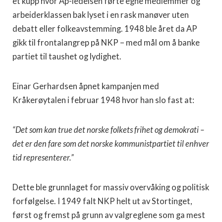
et kupp hvor Ap-ledelsen førte egne medlemmer og
arbeiderklassen bak lyset i en rask manøver uten
debatt eller folkeavstemming. 1948 ble året da AP
gikk til frontalangrep på NKP – med mål om å banke
partiet til taushet og lydighet.
Einar Gerhardsen åpnet kampanjen med
Kråkerøytalen i februar 1948 hvor han slo fast at:
“Det som kan true det norske folkets frihet og demokrati –
det er den fare som det norske kommunistpartiet til enhver
tid representerer.”
Dette ble grunnlaget for massiv overvåking og politisk
forfølgelse. I 1949 falt NKP helt ut av Stortinget,
først og fremst på grunn av valgreglene som ga mest