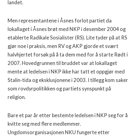
landet.
Men representantene i Åsnes forlot partiet da
lokallaget i Åsnes brøt med NKP i desember 2004 og
etablerte Radikale Sosialister (RS). Lite tyder på at RS
gjør noe i praksis, men RV og AKP gjorde et svært
halvhjertet forsøk på å ta dem med for å starte Rødt i
2007. Hovedgrunnen til bruddet var at lokallaget
mente at ledelsen i NKP ikke har tatt et oppgjør med
Stalin-tida og eksklusjonene i 2003. I tillegg kom saker
som rovdyrpolitikken og partiets synspunkt på
religion.
Bare et par år etter bestemte ledelsen i NKP seg for å
kvitte seg med flere medlemmer.
Ungdomsorganisasjonen NKU fungerte etter