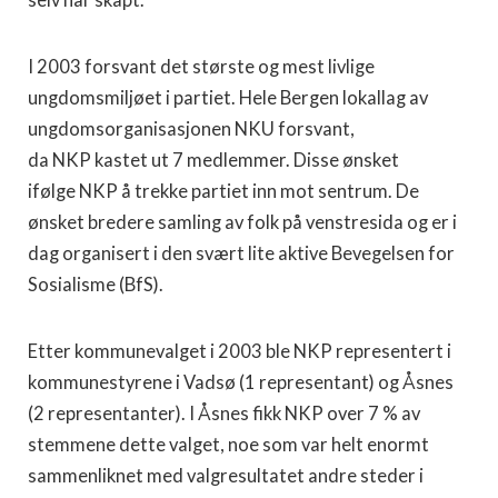
selv har skapt.
I 2003 forsvant det største og mest livlige
ungdomsmiljøet i partiet. Hele Bergen lokallag av
ungdomsorganisasjonen NKU forsvant,
da NKP kastet ut 7 medlemmer. Disse ønsket
ifølge NKP å trekke partiet inn mot sentrum. De
ønsket bredere samling av folk på venstresida og er i
dag organisert i den svært lite aktive Bevegelsen for
Sosialisme (BfS).
Etter kommunevalget i 2003 ble NKP representert i
kommunestyrene i Vadsø (1 representant) og Åsnes
(2 representanter). I Åsnes fikk NKP over 7 % av
stemmene dette valget, noe som var helt enormt
sammenliknet med valgresultatet andre steder i