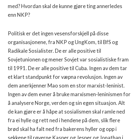
med? Hvordan skal de kunne gjøre ting annerledes
enn NKP?
Politisk er det ingen vesensforskjell på disse
organisasjonene, fra NKP og UngKom, til BfS og
Radikale Sosialister. De er alle positive til
Sovjetunionen og mener Sovjet var sosialistiske fram
til 1991. De er alle positive til Cuba. Ingen av dem tar
et klart standpunkt for væpna revolusjon. Ingen av
dem anerkjenner Mao som en stor marxist-leninist.
Ingen av dem evner å bruke marxismen-leninismen for
å analysere Norge, verden og sin egen situasjon. Alt
de kan gjøre er å håpe at sosialismen skal ramle ned
fra ei hylle og rett ned i hendene på dem, slik flere
brød skal ha falt ned fra bakerens hyller og opp i
sekkene til røverne Kasper og Jesper og Jonathan i