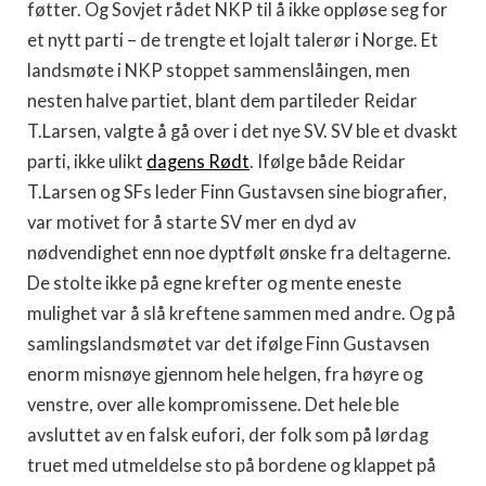
føtter. Og Sovjet rådet NKP til å ikke oppløse seg for
et nytt parti – de trengte et lojalt talerør i Norge. Et
landsmøte i NKP stoppet sammenslåingen, men
nesten halve partiet, blant dem partileder Reidar
T.Larsen, valgte å gå over i det nye SV. SV ble et dvaskt
parti, ikke ulikt
dagens Rødt
. Ifølge både Reidar
T.Larsen og SFs leder Finn Gustavsen sine biografier,
var motivet for å starte SV mer en dyd av
nødvendighet enn noe dyptfølt ønske fra deltagerne.
De stolte ikke på egne krefter og mente eneste
mulighet var å slå kreftene sammen med andre. Og på
samlingslandsmøtet var det ifølge Finn Gustavsen
enorm misnøye gjennom hele helgen, fra høyre og
venstre, over alle kompromissene. Det hele ble
avsluttet av en falsk eufori, der folk som på lørdag
truet med utmeldelse sto på bordene og klappet på