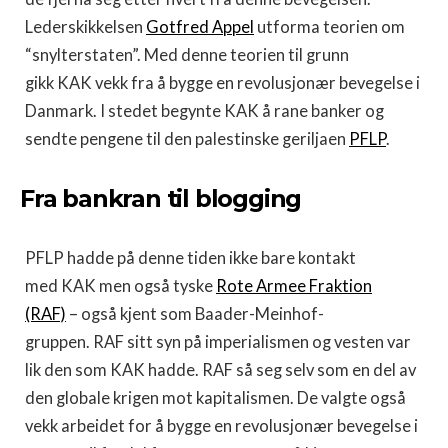
Lederskikkelsen
Gotfred Appel
utforma teorien om
“snylterstaten”. Med denne teorien til grunn
gikk KAK vekk fra å bygge en revolusjonær bevegelse i
Danmark. I stedet begynte KAK å rane banker og
sendte pengene til den palestinske geriljaen
PFLP
.
Fra bankran til blogging
PFLP hadde på denne tiden ikke bare kontakt
med KAK men også tyske
Rote Armee Fraktion
(RAF)
– også kjent som Baader-Meinhof-
gruppen. RAF sitt syn på imperialismen og vesten var
lik den som KAK hadde. RAF så seg selv som en del av
den globale krigen mot kapitalismen. De valgte også
vekk arbeidet for å bygge en revolusjonær bevegelse i