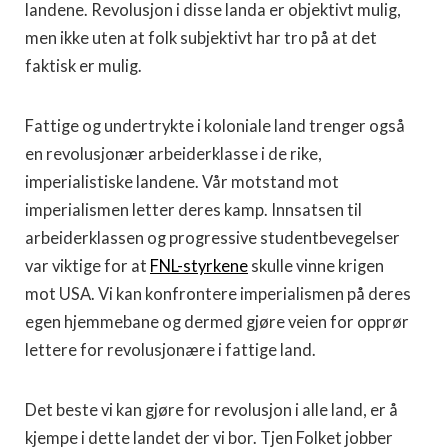
landene. Revolusjon i disse landa er objektivt mulig,
men ikke uten at folk subjektivt har tro på at det
faktisk er mulig.
Fattige og undertrykte i koloniale land trenger også
en revolusjonær arbeiderklasse i de rike,
imperialistiske landene. Vår motstand mot
imperialismen letter deres kamp. Innsatsen til
arbeiderklassen og progressive studentbevegelser
var viktige for at
FNL-styrkene
skulle vinne krigen
mot USA. Vi kan konfrontere imperialismen på deres
egen hjemmebane og dermed gjøre veien for opprør
lettere for revolusjonære i fattige land.
Det beste vi kan gjøre for revolusjon i alle land, er å
kjempe i dette landet der vi bor. Tjen Folket jobber