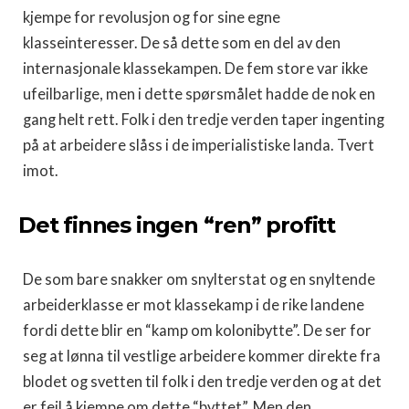
kjempe for revolusjon og for sine egne
klasseinteresser. De så dette som en del av den
internasjonale klassekampen. De fem store var ikke
ufeilbarlige, men i dette spørsmålet hadde de nok en
gang helt rett. Folk i den tredje verden taper ingenting
på at arbeidere slåss i de imperialistiske landa. Tvert
imot.
Det finnes ingen “ren” profitt
De som bare snakker om snylterstat og en snyltende
arbeiderklasse er mot klassekamp i de rike landene
fordi dette blir en “kamp om kolonibytte”. De ser for
seg at lønna til vestlige arbeidere kommer direkte fra
blodet og svetten til folk i den tredje verden og at det
er feil å kjempe om dette “byttet”. Men den