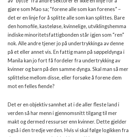
av “bytte” fra andre sektorer er ikke en linje for å
gjøre som Mao sa; “forene alle som kan forenes” –
det er en linje for å splitte alle som kan splittes. Bare
den homofile, kasteløse, kvinnelige, utviklingshemma
indiske minoritetsfattigbonden står igjen som “ren”
nok. Alle andre tjener jo på undertrykkinga av denne
på et eller annet vis. En fattig mann på søppeldynga i
Manila kan jo fort få fordeler fra undertrykking av
kvinner og barn på den samme dynga. Skal man så mer
splittelse mellom disse, eller forsøke å forene dem
mot en felles fiende?
Det er en objektiv sannhet at i de aller fleste land i
verden så har menn i gjennomsnitt tilgang til mer
makt og dermed ressurser enn kvinner. Dette gjelder
også i den tredje verden. Hvis vi skal følge logikken fra