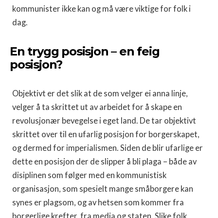
kommunister ikke kan og må være viktige for folk i
dag.
En trygg posisjon – en feig
posisjon?
Objektivt er det slik at de som velger ei anna linje,
velger å ta skrittet ut av arbeidet for å skape en
revolusjonær bevegelse i eget land. De tar objektivt
skrittet over til en ufarlig posisjon for borgerskapet,
og dermed for imperialismen. Siden de blir ufarlige er
dette en posisjon der de slipper å bli plaga – både av
disiplinen som følger med en kommunistisk
organisasjon, som spesielt mange småborgere kan
synes er plagsom, og av hetsen som kommer fra
borgerlige krefter, fra media og staten. Slike folk