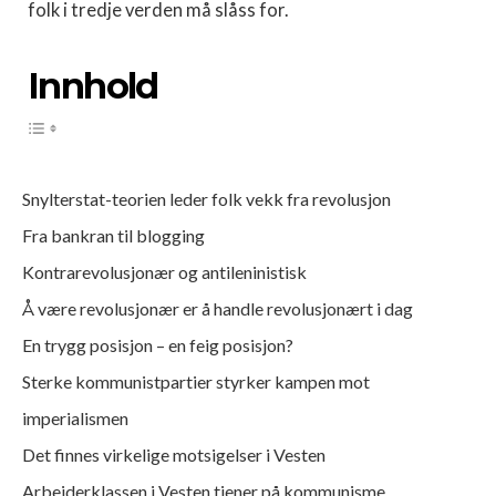
folk i tredje verden må slåss for.
Innhold
Snylterstat-teorien leder folk vekk fra revolusjon
Fra bankran til blogging
Kontrarevolusjonær og antileninistisk
Å være revolusjonær er å handle revolusjonært i dag
En trygg posisjon – en feig posisjon?
Sterke kommunistpartier styrker kampen mot
imperialismen
Det finnes virkelige motsigelser i Vesten
Arbeiderklassen i Vesten tjener på kommunisme