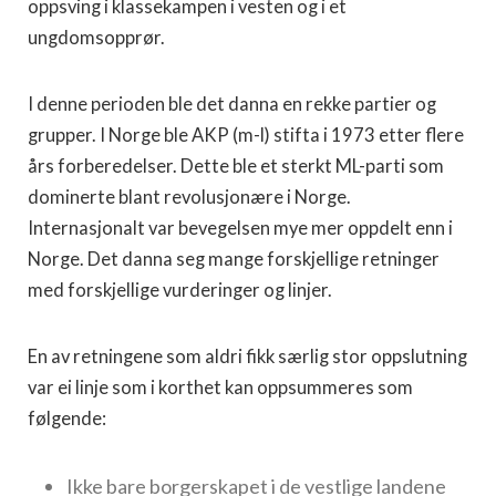
oppsving i klassekampen i vesten og i et
ungdomsopprør.
I denne perioden ble det danna en rekke partier og
grupper. I Norge ble AKP (m-l) stifta i 1973 etter flere
års forberedelser. Dette ble et sterkt ML-parti som
dominerte blant revolusjonære i Norge.
Internasjonalt var bevegelsen mye mer oppdelt enn i
Norge. Det danna seg mange forskjellige retninger
med forskjellige vurderinger og linjer.
En av retningene som aldri fikk særlig stor oppslutning
var ei linje som i korthet kan oppsummeres som
følgende:
Ikke bare borgerskapet i de vestlige landene