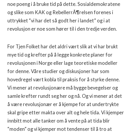
noe poeng i å bruke tid på dette. Sosialdemokratene
og slike som KAK og RebellerrÃ¶relsen forenes i
uttrykket “vi har det så godt her i landet” og i at
revolusjon er noe som hører til i den tredje verden.
For Tjen Folket har det aldri vært slik at vi har brukt
mye tid og krefter på å legge konkrete planer for
revolusjonen i Norge eller lage teoretiske modeller
for denne. Våre studier og diskusjoner har som
hovedregel vært kobla til praksis for å styrke denne.
Vi mener at revolusjonære må bygge bevegelser og
samle krefter rundt seg her og nå. Og vi mener at det
å være revolusjonær er å kjempe for at undertrykte
skal gripe etter makta over alt og hele tida. Vi kjemper
innbitt mot alle tanker om å vente på at tida blir
“moden” og vi kjemper mot tendenser til å tro at