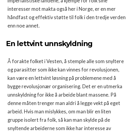
imperialistiske landene, å kjempe for folk sine
interesser mot makta også her i Norge, er en mer
håndfast og effektiv støtte til folk i den tredje verden
enn noe annet.
En lettvint unnskyldning
Å forakte folket i Vesten, å stemple alle som snyltere
og parasitter som ikke kan vinnes for revolusjonen,
kan være en lettvint løsning på problemene med å
bygge revolusjonær organisering. Det er en utmerka
unnskyldning for ikke å arbeide blant massene. På
denne måten trenger man aldri å legge vekt på eget
arbeid. Hvis man mislykkes, om man blir en liten
gruppe isolert fra folk, så kan man skylde på de
snyltende arbeiderne som ikke har interesse av