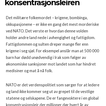
konsentrasjonsleiren
Det militære folkemordet – krigene, bombinga,
okkupasjonene – er ikke en gang det mest morderiske
ved NATO. Det verste er hvordan denne volden
holder andre land nede i avhengighet og fattigdom.
Fattigdommen og sulten dreper mange fler enn
krigene i seg sjøl. For eksempel anslår man at 500 000
barn har dødd unødvendig i Irak som følger av
økonomiske sanksjoner mot landet som har hindret
medisiner og mat å nå folk.
NATO er det verdenspolitiet som sørger for at ledere
og land ikke kommer seg ut av grepet til de vestlige
statene og selskapene. De er fangevoktere i en global
konsentrasjonsleir der millioner dør hvert år av