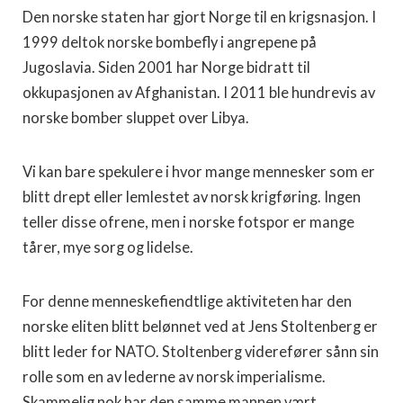
Den norske staten har gjort Norge til en krigsnasjon. I
1999 deltok norske bombefly i angrepene på
Jugoslavia. Siden 2001 har Norge bidratt til
okkupasjonen av Afghanistan. I 2011 ble hundrevis av
norske bomber sluppet over Libya.
Vi kan bare spekulere i hvor mange mennesker som er
blitt drept eller lemlestet av norsk krigføring. Ingen
teller disse ofrene, men i norske fotspor er mange
tårer, mye sorg og lidelse.
For denne menneskefiendtlige aktiviteten har den
norske eliten blitt belønnet ved at Jens Stoltenberg er
blitt leder for NATO. Stoltenberg viderefører sånn sin
rolle som en av lederne av norsk imperialisme.
Skammelig nok har den samme mannen vært