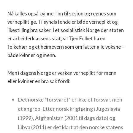
Nå kalles også kvinner inn til sesjon og regnes som
vernepliktige. Tilsynelatende er både verneplikt og
likestilling bra saker. I et sosialistisk Norge der staten
er arbeiderklassens stat, vil Tjen Folket ha en
folkehær og et heimevern som omfatter alle voksne –
både kvinner og menn.
Men i dagens Norge er verken verneplikt for menn
eller kvinner en bra sak fordi:
Det norske “forsvaret” er ikke et forsvar, men
et angrep. Etter norsk krigføring i Jugoslavia
(1999), Afghanistan (2001 til dags dato) og
Libya (2011) er det klart at den norske statens