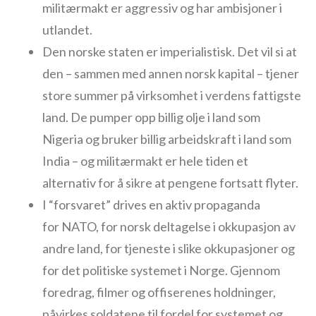
militærmakt er aggressiv og har ambisjoner i
utlandet.
Den norske staten er imperialistisk. Det vil si at
den – sammen med annen norsk kapital – tjener
store summer på virksomhet i verdens fattigste
land. De pumper opp billig olje i land som
Nigeria og bruker billig arbeidskraft i land som
India – og militærmakt er hele tiden et
alternativ for å sikre at pengene fortsatt flyter.
I “forsvaret” drives en aktiv propaganda
for NATO, for norsk deltagelse i okkupasjon av
andre land, for tjeneste i slike okkupasjoner og
for det politiske systemet i Norge. Gjennom
foredrag, filmer og offiserenes holdninger,
påvirkes soldatene til fordel for systemet og