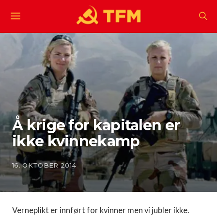
Å krige for kapitalen er
ikke kvinnekamp
16. OKTOBER 2014
Verneplikt er innført for kvinner men vi jubler ikke.