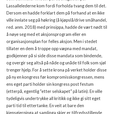
Lassallelederne kom fordi forholda tvang dem til det.
Dersom en hadde forklart dem på forhand at en ikke
ville innlate seg på høkring (å kjøpslå/drive småhandel,
red. anm. 2018) med prinsippa, hadde de vært nødt til
å nøye seg med et aksjonsprogram eller en
organisasjonsplan for felles aksjon. Men i stedet
tillater en dem å troppe opp væpna med mandat,
godkjenner på si side disse mandata som bindende,
og overgir seg altså på nåde og unåde til folk som sjøl
trenger hjelp. For å sette krona på verket holder disse
på ny en kongress før kompromisskongressen, mens
ens eget parti holder sin kongress post festum
(etterpå, egentlig “etter selskapet” på latin). En ville
tydeligvis undertrykke all kritikk og ikke gi sitt eget
parti tid til ettertanke. En veit at bare den
kjensgjerninga at samlinga skjer er tilfredsstillende