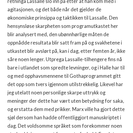
retninga Lassalle slo inn på etter at han kom med i
agitasjonen, og det både når det gjelder de
økonomiske prinsippa og taktikken til Lassalle. Den
hensynsløse skarpheten som programutkastet her
blir analysert med, den ubønnhørlige måten de
oppnådde resultata blir satt fram på og svakhetene i
utkastet blir avslørt på, kan i dag, etter femten år, ikke
såre noen lenger. Utprega Lassalle-tilhengere fins nå
bare i utlandet som spredte levninger, og i Halle har til
og med opphavsmennene til Gothaprogrammet gitt
det opp som tvers igjennom utilstrekkelig. Likevel har
jeg utelatt noen personlige skarpe uttrykk og
meninger der dette har vært uten betydning for saka,
og erstatta dem med prikker. Marx ville ha gjort dette
sjøl dersom han hadde offentliggjort manuskriptet i
dag. Det voldsomme språket som forekommer noen