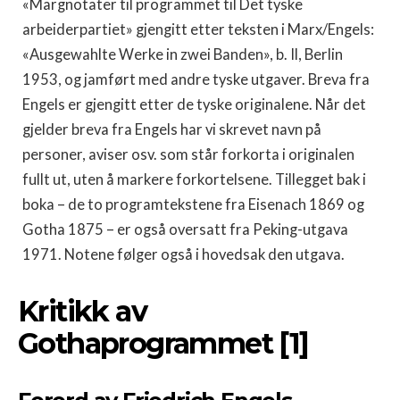
«Margnotater til programmet til Det tyske
arbeiderpartiet» gjengitt etter teksten i Marx/Engels:
«Ausgewahlte Werke in zwei Banden», b. Il, Berlin
1953, og jamført med andre tyske utgaver. Breva fra
Engels er gjengitt etter de tyske originalene. Når det
gjelder breva fra Engels har vi skrevet navn på
personer, aviser osv. som står forkorta i originalen
fullt ut, uten å markere forkortelsene. Tillegget bak i
boka – de to programtekstene fra Eisenach 1869 og
Gotha 1875 – er også oversatt fra Peking-utgava
1971. Notene følger også i hovedsak den utgava.
Kritikk av
Gothaprogrammet [1]