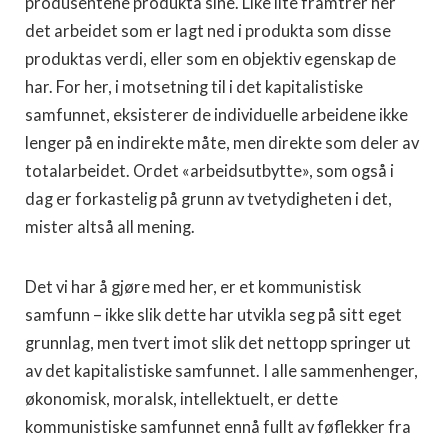
produsentene produkta sine. Like lite framtrer her
det arbeidet som er lagt ned i produkta som disse
produktas verdi, eller som en objektiv egenskap de
har. For her, i motsetning til i det kapitalistiske
samfunnet, eksisterer de individuelle arbeidene ikke
lenger på en indirekte måte, men direkte som deler av
totalarbeidet. Ordet «arbeidsutbytte», som også i
dag er forkastelig på grunn av tvetydigheten i det,
mister altså all mening.
Det vi har å gjøre med her, er et kommunistisk
samfunn – ikke slik dette har utvikla seg på sitt eget
grunnlag, men tvert imot slik det nettopp springer ut
av det kapitalistiske samfunnet. I alle sammenhenger,
økonomisk, moralsk, intellektuelt, er dette
kommunistiske samfunnet ennå fullt av føflekker fra