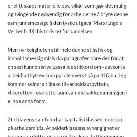
er blitt skapt materielle osv. vilkår som gjør det mulig
og tvingende nødvendig for arbeiderne å bryte denne
samfunnsmessige (i den tyske utgava, Marx/Engels
Verker b. 19: historiske) forbannelsen.
Men i virkeligheten står hele denne stilistisk og
innholdsmessig mislykka paragrafen bare der for at
en skal kunne skrive Lassalles stikkord om «uavkorta
arbeidsutbytte» som parole øverst på parti fana. Jeg
kommer seinere tilbake til «arbeidsutbyttet»,
«likeretten» osv. ettersom samme sak kommer igjen i
ei noe anna form.
2) «l dagens samfunn har kapitalistklassen monopol
på arbeidsmidla. Arbeiderklassens avhengighet er
betinga av dette, og den er årsaka til fattigdommen