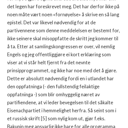
det legen har foreskrevet meg. Det har derfor ikke på
noen måte vært noen «fornøyelse» å skrive en så lang
epistel. Det var likevel nødvendig for at de
partivennene som denne meddelelsen er bestemt for,
ikke seinere skal misoppfatte de skritt jeg kommer til
å ta. Etter at samlingskongressen er over, vil nemlig
Engels og jeg offentliggjøre ei kort erklæring som
viser at vi står helt fjernt fra det nevnte
prinsipprogrammet, og ikke har noe med det å gjøre.
Dette er absolutt nødvendig fordi en i utlandet har
den oppfatninga (- den fullstendig feilaktige
oppfatninga -) som blir omhyggelig næret av
partifiendene, at vi leder bevegelsen til det såkalte
Eisenachpartiet i hemmelighet herfra. Så seint som i
et russisk skrift [5] som nylig kom ut, gjør f.eks.
Bakunin meg ansvarlig ikke bare for alle programma