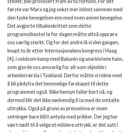
steder, blei provosert fram av to forhold. For det
første var Marx og jeg vokst mer intimt sammen med
den tyske bevegelsen enn med noen annen bevegelse.
Det avgjorte tilbakeskrittet som dette
programutkastet la for dagen måtte altså opprøre
oss særlig sterkt. Og for det andre lå vi den gangen,
knapt to år etter Internasjonalens kongress i Haag
[4], i voldsom kamp med Bakunin og anarkistene hans,
som gjorde oss ansvarlig for alt som skjedde i
arbeiderrørsla i Tyskland. Derfor måtte vi rekne med
å bli pådytta det hemmelige farskapet til dette
programmet også. Slike hensyn faller bort nå, og
dermed blir det ikke nødvendig å ta med de omtalte
uttrykka. Også på grunn av presselova er noen
setninger bare blitt antyda med prikker. Der jeg har
vært nødt til å velge et mildere uttrykk, er det satt i