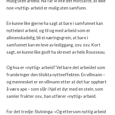
mulig uten arbeid. Nå får vi vite det motsatte, at ikke
noe «nyttig» arbeid er mulig uten samfunn.
En kunne like gjerne ha sagt at bare i samfunnet kan
nytteløst arbeid, og til og med arbeid som er
allmenskadelig, bli ei næringsgrein, at bare i
samfunnet kan en leve av lediggang, osv. osv. Kort
sagt, en kunne like godt ha skrevet av hele Rousseau.
Og hva er «nyttig» arbeid? Vel bare det arbeidet som
frambringer den tilsikta nytteeffekten. En villmann –
og mennesket er en villmann etter at det har opphørt
å være ape – som slår i hjel et dyr med en stein, som
samler frukter osv., han utfører «nyttig» arbeid.
For det tredje: Slutninga: «Og ettersom nyttig arbeid