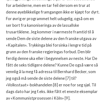
for arbeiderne, men en tar feil dersom en trur at
denne øyeblikkelige framgangen ikke er kjøpt for dyrt.
For øvrig er programmet helt udugelig, også om en
ser bort fra kanoniseringa av de lassallske
trusartiklene. Jeg kommer i nærmeste framtid til å
sende Dem de siste delene av den franske utgava av
«Kapitalen». Trykkinga blei forsinka i lengre tid på
grunn av den franske regjeringas forbud. Den blir
ferdig denne uka eller i begynnelsen av neste. Har De
fått de seks tidligere delene? Kunne De også være så
vennlig å la meg få adressa til Bernhard Becker, som
jeg også må sende de siste delene [7] til?
«Volksstaat»-bokhandelen [8] er noe for seg sjøl. Til
dags dato har jeg f.eks. ikke fått et eneste eksemplar
av «Kommunistprosessen i Köln» [9].