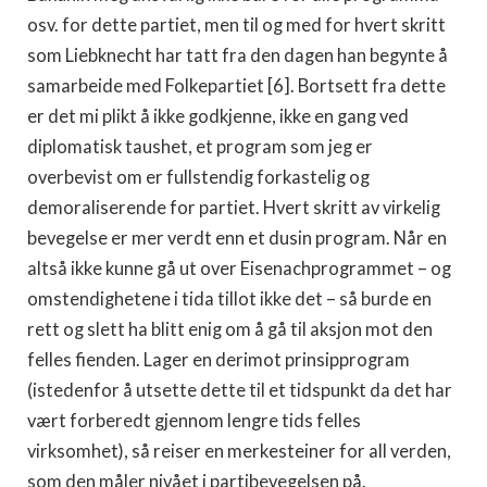
osv. for dette partiet, men til og med for hvert skritt
som Liebknecht har tatt fra den dagen han begynte å
samarbeide med Folkepartiet [6]. Bortsett fra dette
er det mi plikt å ikke godkjenne, ikke en gang ved
diplomatisk taushet, et program som jeg er
overbevist om er fullstendig forkastelig og
demoraliserende for partiet. Hvert skritt av virkelig
bevegelse er mer verdt enn et dusin program. Når en
altså ikke kunne gå ut over Eisenachprogrammet – og
omstendighetene i tida tillot ikke det – så burde en
rett og slett ha blitt enig om å gå til aksjon mot den
felles fienden. Lager en derimot prinsipprogram
(istedenfor å utsette dette til et tidspunkt da det har
vært forberedt gjennom lengre tids felles
virksomhet), så reiser en merkesteiner for all verden,
som den måler nivået i partibevegelsen på.