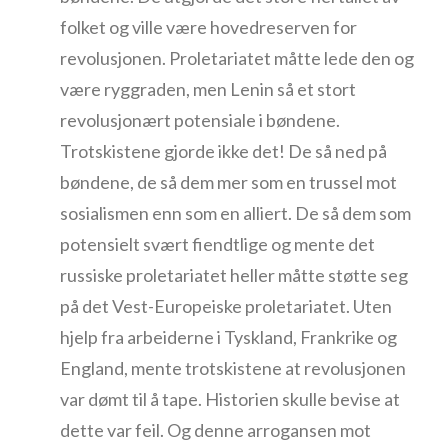
folket og ville være hovedreserven for
revolusjonen. Proletariatet måtte lede den og
være ryggraden, men Lenin så et stort
revolusjonært potensiale i bøndene.
Trotskistene gjorde ikke det! De så ned på
bøndene, de så dem mer som en trussel mot
sosialismen enn som en alliert. De så dem som
potensielt svært fiendtlige og mente det
russiske proletariatet heller måtte støtte seg
på det Vest-Europeiske proletariatet. Uten
hjelp fra arbeiderne i Tyskland, Frankrike og
England, mente trotskistene at revolusjonen
var dømt til å tape. Historien skulle bevise at
dette var feil. Og denne arrogansen mot