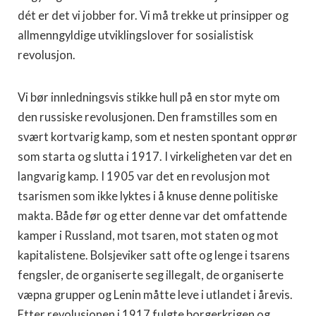
dét er det vi jobber for. Vi må trekke ut prinsipper og
allmenngyldige utviklingslover for sosialistisk
revolusjon.
Vi bør innledningsvis stikke hull på en stor myte om
den russiske revolusjonen. Den framstilles som en
svært kortvarig kamp, som et nesten spontant opprør
som starta og slutta i 1917. I virkeligheten var det en
langvarig kamp. I 1905 var det en revolusjon mot
tsarismen som ikke lyktes i å knuse denne politiske
makta. Både før og etter denne var det omfattende
kamper i Russland, mot tsaren, mot staten og mot
kapitalistene. Bolsjeviker satt ofte og lenge i tsarens
fengsler, de organiserte seg illegalt, de organiserte
væpna grupper og Lenin måtte leve i utlandet i årevis.
Etter revolusjonen i 1917 fulgte borgerkrigen og