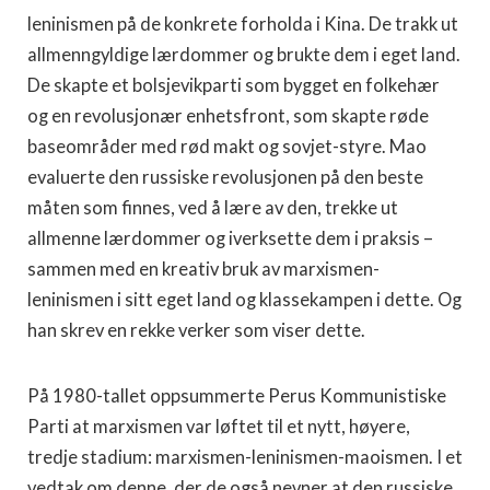
leninismen på de konkrete forholda i Kina. De trakk ut
allmenngyldige lærdommer og brukte dem i eget land.
De skapte et bolsjevikparti som bygget en folkehær
og en revolusjonær enhetsfront, som skapte røde
baseområder med rød makt og sovjet-styre. Mao
evaluerte den russiske revolusjonen på den beste
måten som finnes, ved å lære av den, trekke ut
allmenne lærdommer og iverksette dem i praksis –
sammen med en kreativ bruk av marxismen-
leninismen i sitt eget land og klassekampen i dette. Og
han skrev en rekke verker som viser dette.
På 1980-tallet oppsummerte Perus Kommunistiske
Parti at marxismen var løftet til et nytt, høyere,
tredje stadium: marxismen-leninismen-maoismen. I et
vedtak om denne, der de også nevner at den russiske