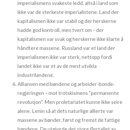
imperialismens svakeste ledd, altså i land som
ikke var de sterkeste imperialistene. Land der
kapitalismen ikke var stabil og der herskerne
hadde god kontroll, men tvert om – der
kapitalismen var svak og herskerne ikke klarte å
håndtere massene. Russland var et land der
imperialismen ikke var sterk, nettopp fordi
landet ikke var et av de mest utvikla
industrilandene.
Alliansen med bøndene og arbeider-bonde-
regjeringen – mot trotskismens “permanente
revolusjon”. Men proletariatet kunne ikke seire
alene. Lenin så at dets naturlige allierte var
massene av bønder, først og fremst de fattige
bøndene. De utgjorde det store flertallet av