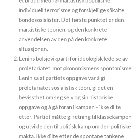
et brudd med førmarxistisk populisme,
individuell terrorisme og forskjellige såkalte
bondesosialister. Det første punktet er den
marxistiske teorien, og den konkrete
anvendelsen av den på den konkrete
situasjonen.
Lenins bolsjevikparti for ideologisk ledelse av
proletariatet, mot økonomismens spontanisme.
Lenin sa at partiets oppgave var å gi
proletariatet sosialistisk teori, gi det en
bevissthet om seg selv og sin historiske
oppgave og å gå foran i kampen – ikke dilte
etter. Partiet måtte gi retning til klassekampen
og utvikle den til politisk kamp om den politiske
makta. Ikke dilte etter de spontane tankene