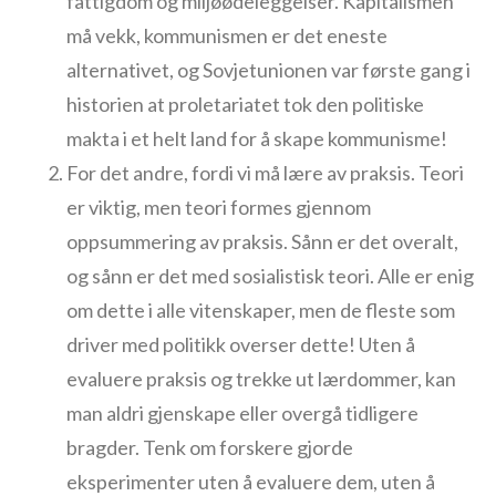
fattigdom og miljøødeleggelser. Kapitalismen
må vekk, kommunismen er det eneste
alternativet, og Sovjetunionen var første gang i
historien at proletariatet tok den politiske
makta i et helt land for å skape kommunisme!
For det andre, fordi vi må lære av praksis. Teori
er viktig, men teori formes gjennom
oppsummering av praksis. Sånn er det overalt,
og sånn er det med sosialistisk teori. Alle er enig
om dette i alle vitenskaper, men de fleste som
driver med politikk overser dette! Uten å
evaluere praksis og trekke ut lærdommer, kan
man aldri gjenskape eller overgå tidligere
bragder. Tenk om forskere gjorde
eksperimenter uten å evaluere dem, uten å