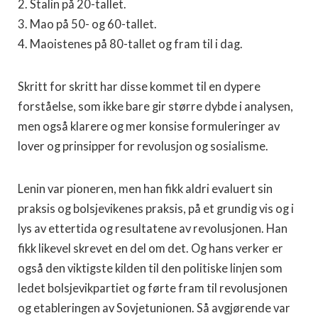
2. Stalin på 20-tallet.
3. Mao på 50- og 60-tallet.
4. Maoistenes på 80-tallet og fram til i dag.
Skritt for skritt har disse kommet til en dypere
forståelse, som ikke bare gir større dybde i analysen,
men også klarere og mer konsise formuleringer av
lover og prinsipper for revolusjon og sosialisme.
Lenin var pioneren, men han fikk aldri evaluert sin
praksis og bolsjevikenes praksis, på et grundig vis og i
lys av ettertida og resultatene av revolusjonen. Han
fikk likevel skrevet en del om det. Og hans verker er
også den viktigste kilden til den politiske linjen som
ledet bolsjevikpartiet og førte fram til revolusjonen
og etableringen av Sovjetunionen. Så avgjørende var