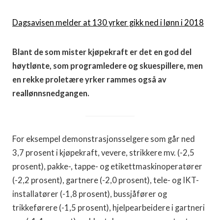
Dagsavisen melder at 130 yrker gikk ned i lønn i 2018
Blant de som mister kjøpekraft er det en god del
høytlønte, som programledere og skuespillere, men
en rekke proletære yrker rammes også av
reallønnsnedgangen.
For eksempel demonstrasjonsselgere som går ned
3,7 prosent i kjøpekraft, vevere, strikkere mv. (-2,5
prosent), pakke-, tappe- og etikettmaskinoperatører
(-2,2 prosent), gartnere (-2,0 prosent), tele- og IKT-
installatører (-1,8 prosent), bussjåfører og
trikkeførere (-1,5 prosent), hjelpearbeidere i gartneri