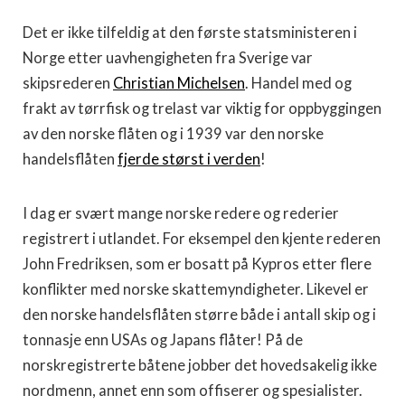
Det er ikke tilfeldig at den første statsministeren i
Norge etter uavhengigheten fra Sverige var
skipsrederen
Christian Michelsen
. Handel med og
frakt av tørrfisk og trelast var viktig for oppbyggingen
av den norske flåten og i 1939 var den norske
handelsflåten
fjerde størst i verden
!
I dag er svært mange norske redere og rederier
registrert i utlandet. For eksempel den kjente rederen
John Fredriksen, som er bosatt på Kypros etter flere
konflikter med norske skattemyndigheter. Likevel er
den norske handelsflåten større både i antall skip og i
tonnasje enn USAs og Japans flåter! På de
norskregistrerte båtene jobber det hovedsakelig ikke
nordmenn, annet enn som offiserer og spesialister.