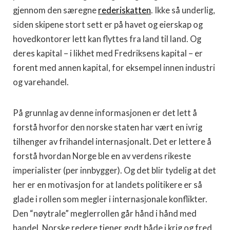
gjennom den særegne
rederiskatten
. Ikke så underlig,
siden skipene stort sett er på havet og eierskap og
hovedkontorer lett kan flyttes fra land til land. Og
deres kapital – i likhet med Fredriksens kapital – er
forent med annen kapital, for eksempel innen industri
og varehandel.
På grunnlag av denne informasjonen er det lett å
forstå hvorfor den norske staten har vært en ivrig
tilhenger av frihandel internasjonalt. Det er lettere å
forstå hvordan Norge ble en av verdens rikeste
imperialister (per innbygger). Og det blir tydelig at det
her er en motivasjon for at landets politikere er så
glade i rollen som megler i internasjonale konflikter.
Den “nøytrale” meglerrollen går hånd i hånd med
handel. Norske redere tjener godt både i krig og fred,