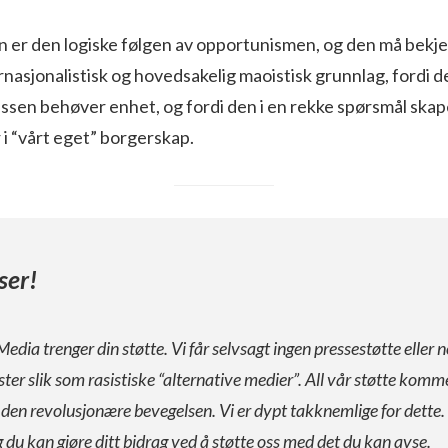
en er den logiske følgen av opportunismen, og den må bekj
ernasjonalistisk og hovedsakelig maoistisk grunnlag, fordi 
lassen behøver enhet, og fordi den i en rekke spørsmål sk
 i “vårt eget” borgerskap.
ser!
Media trenger din støtte. Vi får selvsagt ingen pressestøtte eller n
ister slik som rasistiske “alternative medier”. All vår støtte komm
a den revolusjonære bevegelsen. Vi er dypt takknemlige for dette.
g du kan gjøre ditt bidrag ved å støtte oss med det du kan avse.