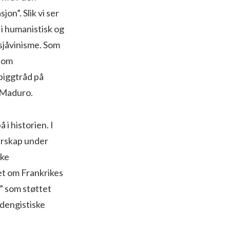
jon”. Slik vi ser
 i humanistisk og
r sjåvinisme. Som
g om
piggtråd på
g Maduro.
 i historien. I
erskap under
ske
et om Frankrikes
r” som støttet
 dengistiske