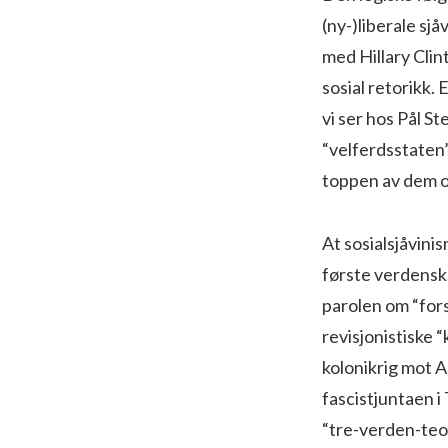
(ny-)liberale sjå
med Hillary Clin
sosial retorikk. 
vi ser hos Pål S
“velferdsstaten
toppen av dem 
At sosialsjåvinis
første verdenskr
parolen om “fors
revisjonistiske 
kolonikrig mot A
fascistjuntaen i
“tre-verden-teor