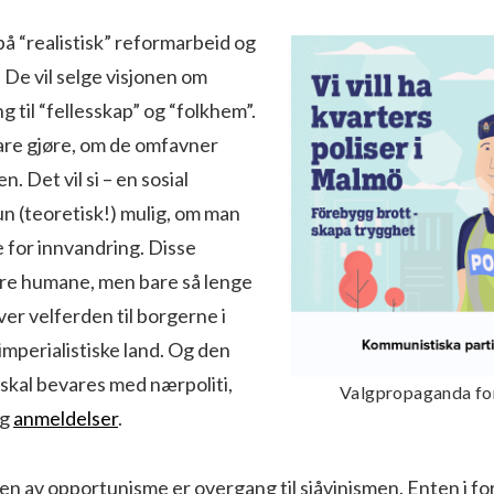
på “realistisk” reformarbeid og
De vil selge visjonen om
g til “fellesskap” og “folkhem”.
are gjøre, om de omfavner
n. Det vil si – en sosial
un (teoretisk!) mulig, om man
 for innvandring. Disse
re humane, men bare så lenge
ver velferden til borgerne i
imperialistiske land. Og den
skal bevares med nærpoliti,
Valgpropaganda for
og
anmeldelser
.
en av opportunisme er overgang til sjåvinismen. Enten i f