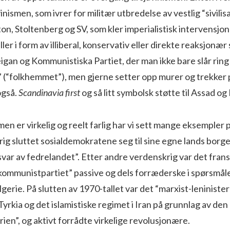
vinismen, som ivrer for militær utbredelse av vestlig “sivilisas
ton, Stoltenberg og SV, som kler imperialistisk intervensjon
Eller i form av illiberal, konservativ eller direkte reaksjonæ
teigan og Kommunistiska Partiet, der man ikke bare slår rin
” (“folkhemmet”), men gjerne setter opp murer og trekker 
også.
Scandinavia first
og så litt symbolsk støtte til Assad o
men er virkelig og reelt farlig har vi sett mange eksempler på
ig sluttet sosialdemokratene seg til sine egne lands borg
var av fedrelandet”. Etter andre verdenskrig var det fran
“kommunistpartiet” passive og dels forræderske i spørsmål
lgerie. På slutten av 1970-tallet var det “marxist-leniniste
 Tyrkia og det islamistiske regimet i Iran på grunnlag av den
ien”, og aktivt forrådte virkelige revolusjonære.