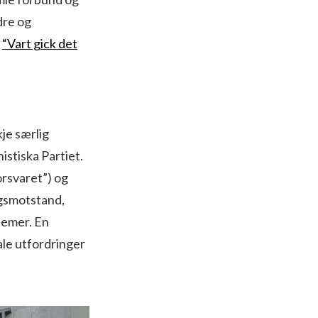
dre og
r
“Vart gick det
je særlig
istiska Partiet.
orsvaret”) og
ingsmotstand,
lemer. En
le utfordringer