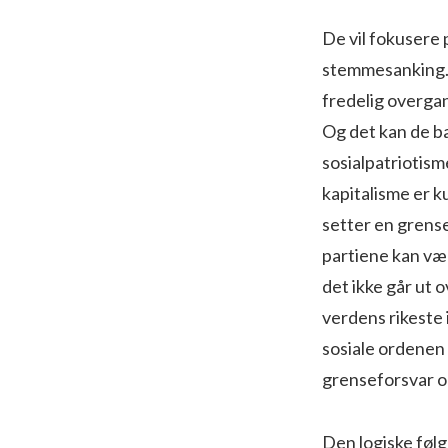
De vil fokusere 
stemmesanking. 
fredelig overgan
Og det kan de b
sosialpatriotisme
kapitalisme er k
setter en grense
partiene kan væ
det ikke går ut o
verdens rikeste 
sosiale ordenen 
grenseforsvar 
Den logiske følg