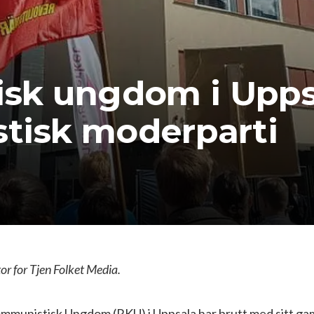
sk ungdom i Uppsa
stisk moderparti
r for Tjen Folket Media.
mmunistisk Ungdom (RKU) i Uppsala har brutt med sitt ga