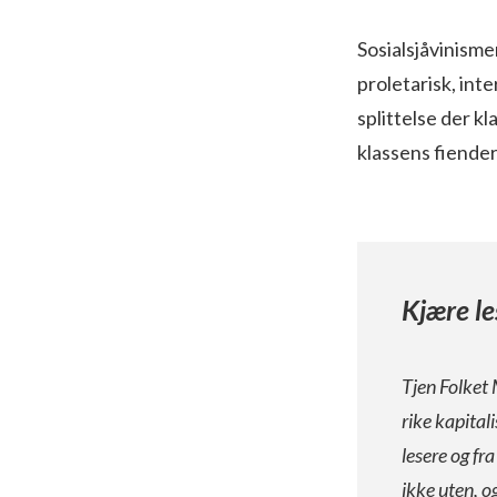
Sosialsjåvinism
proletarisk, int
splittelse der k
klassens fiender
Kjære le
Tjen Folket 
rike kapital
lesere og fr
ikke uten, o