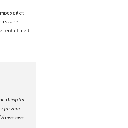
empes på et
den skaper
aper enhet med
oen hjelp fra
er fra våre
 Vi overlever