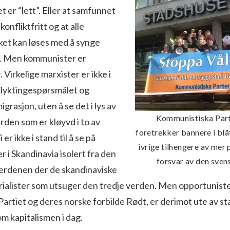
det er “lett”. Eller at samfunnet
onfliktfritt og at alle
lket kan løses med å synge
. Men kommunister er
. Virkelige marxister er ikke i
å flyktingespørsmålet og
grasjon, uten å se det i lys av
Kommunistiska Part
verden som er kløyvd i to av
foretrekker bannere i blåt
er ikke i stand til å se på
ivrige tilhengere av mer 
r i Skandinavia isolert fra den
forsvar av den sven
verdenen der de skandinaviske
rialister som utsuger den tredje verden. Men opportuniste
rtiet og deres norske forbilde Rødt, er derimot ute av stan
m kapitalismen i dag.