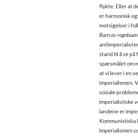
flykte. Eller at 
er harmonisk og k
motsigelser i fo
Barn av regnbuen
antiimperialister
stand til å se p
spørsmålet om mi
at vi lever i en 
imperialismen. Vi 
sosiale probleme
imperialistiske 
landene er impe
Kommunistiska Pa
imperialismen so