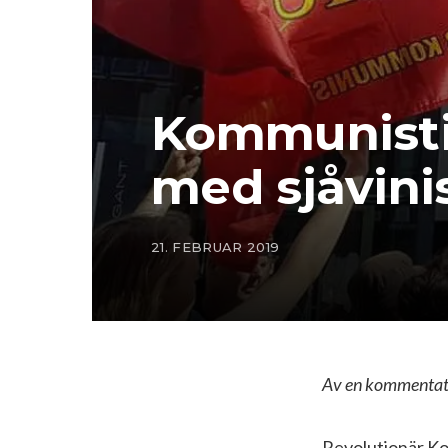
Kommunisti
med sjåvini
21. FEBRUAR 2019
Av en kommentato
Revolutionär Ko