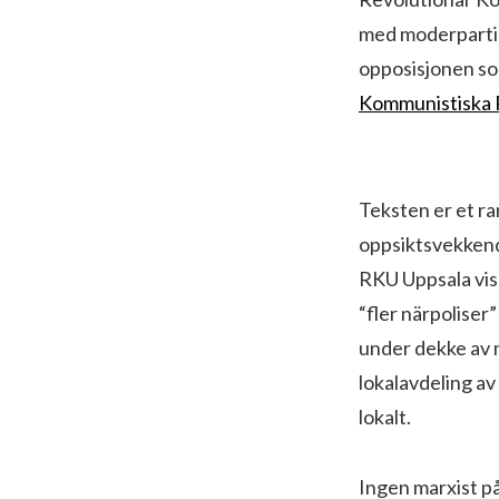
med moderpartie
opposisjonen so
Kommunistiska P
Teksten er et r
oppsiktsvekkende
RKU Uppsala vise
“fler närpoliser
under dekke av 
lokalavdeling a
lokalt.
Ingen marxist på