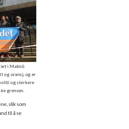
iet i Malmö
t og oransj, og er
politi og sterkere
ske grensen.
ne, slik som
d til å se