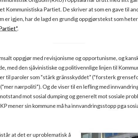
t Kommunistiska Partiet. De skriver at som en gave til an
m er igjen, har de lagd en grundig oppgjørstekst som hete
artiet”
.
amsalt oppgjør med revisjonisme og opportunisme, og kansk
, med den sjåvinistiske og politivennlige linjen til Kommun
r til paroler som “stärk gränsskyddet” (“forsterk grensef
” (“mer nærpoliti”). Og de viser til en lefling med innvandr
motstand mot sosial dumping og generelt mot sosiale prob
v KP mener sin kommune må ha innvandringsstopp pga sosia
står at det er uproblematisk å