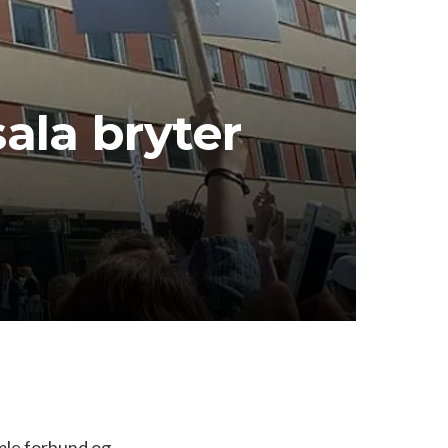
la bryter
mle forbund og