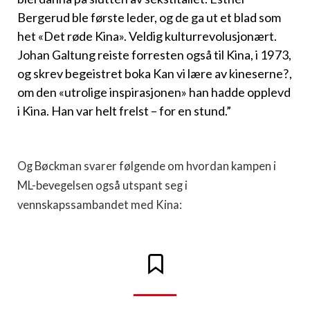
Bergerud ble første leder, og de ga ut et blad som
het «Det røde Kina». Veldig kulturrevolusjonært.
Johan Galtung reiste forresten også til Kina, i 1973,
og skrev begeistret boka Kan vi lære av kineserne?,
om den «utrolige inspirasjonen» han hadde opplevd
i Kina. Han var helt frelst – for en stund.”
Og Bøckman svarer følgende om hvordan kampen i
ML-bevegelsen også utspant seg i
vennskapssambandet med Kina: