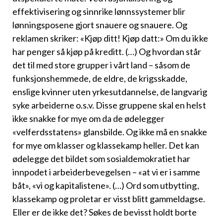
effektivisering og sinnrike lønnssystemer blir
lønningsposene gjort snauere og snauere. Og
reklamen skriker: «Kjøp ditt! Kjøp datt:» Om du ikke
har penger så kjøp på kreditt. (…) Og hvordan står
det til med store grupper i vårt land – såsom de
funksjonshemmede, de eldre, de krigsskadde,
enslige kvinner uten yrkesutdannelse, de langvarig
syke arbeiderne o.s.v. Disse gruppene skal en helst
ikke snakke for mye om da de ødelegger
«velferdsstatens» glansbilde. Og ikke må en snakke
for mye om klasser og klassekamp heller. Det kan
ødelegge det bildet som sosialdemokratiet har
innpodet i arbeiderbevegelsen – «at vi er i samme
båt», «vi og kapitalistene». (…) Ord som utbytting,
klassekamp og proletar er visst blitt gammeldagse.
Eller er de ikke det? Søkes de bevisst holdt borte