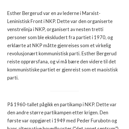
Esther Bergerud var en av lederne i Marxist-
Leninistisk Front i NKP. Dette var den organiserte
venstrelinja i NKP, organisert av nesten tretti
personer som ble ekskludert fra partiet i 1970, og
erklærte at NKP måtte gjenreises som et virkelig
revolusjonært kommunistisk parti. Esther Bergerud
reiste opprørsfana, og vi må bære den videre til det
kommunistiske partiet er gjenreist som et maoistisk
parti.
På 1960-tallet pågikk en partikamp i NKP. Dette var
den andre større partikampen etter krigen. Den
første var oppgjøret i 1949 med Peder Furubotn og
hans alternative hovedkvarter (“det annet sentrum”)