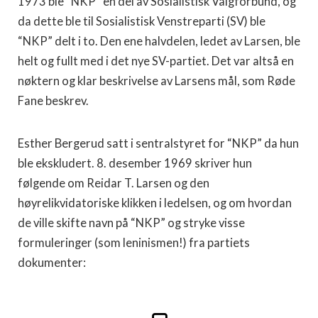
1973 ble “NKP” en del av Sosialistisk Valgforbund, og
da dette ble til Sosialistisk Venstreparti (SV) ble
“NKP” delt i to. Den ene halvdelen, ledet av Larsen, ble
helt og fullt med i det nye SV-partiet. Det var altså en
nøktern og klar beskrivelse av Larsens mål, som Røde
Fane beskrev.
Esther Bergerud satt i sentralstyret for “NKP” da hun
ble ekskludert. 8. desember 1969 skriver hun
følgende om Reidar T. Larsen og den
høyrelikvidatoriske klikken i ledelsen, og om hvordan
de ville skifte navn på “NKP” og stryke visse
formuleringer (som leninismen!) fra partiets
dokumenter: