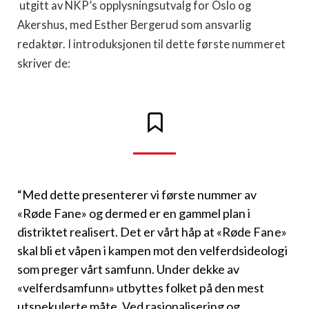
utgitt av NKP’s opplysningsutvalg for Oslo og
Akershus, med Esther Bergerud som ansvarlig
redaktør. I introduksjonen til dette første nummeret
skriver de:
“Med dette presenterer vi første nummer av
«Røde Fane» og dermed er en gammel plan i
distriktet realisert. Det er vårt håp at «Røde Fane»
skal bli et våpen i kampen mot den velferdsideologi
som preger vårt samfunn. Under dekke av
«velferdsamfunn» utbyttes folket på den mest
utspekulerte måte. Ved rasjonalisering og