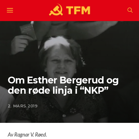
Om Esther Bergerud og
den røde linja i “NKP”
2. MARS 2019
Av Ragnar V. Røed.