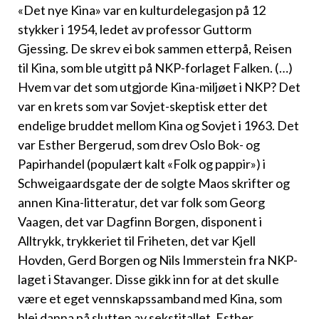
«Det nye Kina» var en kulturdelegasjon på 12
stykker i 1954, ledet av professor Guttorm
Gjessing. De skrev ei bok sammen etterpå, Reisen
til Kina, som ble utgitt på NKP-forlaget Falken. (…)
Hvem var det som utgjorde Kina-miljøet i NKP? Det
var en krets som var Sovjet-skeptisk etter det
endelige bruddet mellom Kina og Sovjet i 1963. Det
var Esther Bergerud, som drev Oslo Bok- og
Papirhandel (populært kalt «Folk og pappir») i
Schweigaardsgate der de solgte Maos skrifter og
annen Kina-litteratur, det var folk som Georg
Vaagen, det var Dagfinn Borgen, disponent i
Alltrykk, trykkeriet til Friheten, det var Kjell
Hovden, Gerd Borgen og Nils Immerstein fra NKP-
laget i Stavanger. Disse gikk inn for at det skulle
være et eget vennskapssamband med Kina, som
blei danna på slutten av sekstitallet. Esther