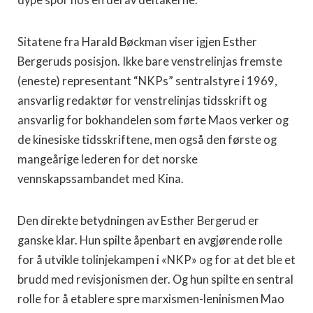
dype spor hos en del av deltakerne.
Sitatene fra Harald Bøckman viser igjen Esther
Bergeruds posisjon. Ikke bare venstrelinjas fremste
(eneste) representant “NKPs” sentralstyre i 1969,
ansvarlig redaktør for venstrelinjas tidsskrift og
ansvarlig for bokhandelen som førte Maos verker og
de kinesiske tidsskriftene, men også den første og
mangeårige lederen for det norske
vennskapssambandet med Kina.
Den direkte betydningen av Esther Bergerud er
ganske klar. Hun spilte åpenbart en avgjørende rolle
for å utvikle tolinjekampen i «NKP» og for at det ble et
brudd med revisjonismen der. Og hun spilte en sentral
rolle for å etablere spre marxismen-leninismen Mao