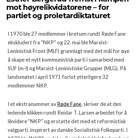
mot høyrelikvidatorene – for
partiet og proletardiktaturet
I 1970 ble 27 medlemmer i kretsen rundt Røde Fane
ekskludert fra “NKP” og 22. mai ble Marxist-
Leninistisk Front (MLF) grunnlagt med det mål for øye
å skape et nytt kommunistisk parti i samarbeid med
SUF (m-l) og Marxist-Leninistiske Grupper (MLG). På
landsmøtet i april 1971 forlot ytterligere 32
medlemmer NKP.
I et ekstranummer av
Røde Fane
, skriver de at den
ledende klikken rundt Reidar T. Larsen arbeidet for å
likvidere “NKP” og erstatte det med et reformistisk
valgparti, inspirert av danske Socialistisk Folkeparti. I