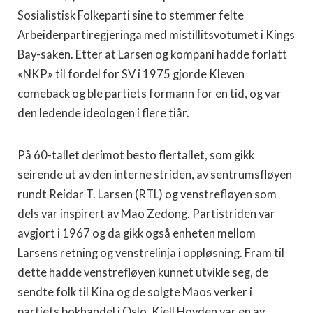
Sosialistisk Folkeparti sine to stemmer felte
Arbeiderpartiregjeringa med mistillitsvotumet i Kings
Bay-saken. Etter at Larsen og kompani hadde forlatt
«NKP» til fordel for SV i 1975 gjorde Kleven
comeback og ble partiets formann for en tid, og var
den ledende ideologen i flere tiår.
På 60-tallet derimot besto flertallet, som gikk
seirende ut av den interne striden, av sentrumsfløyen
rundt Reidar T. Larsen (RTL) og venstrefløyen som
dels var inspirert av Mao Zedong. Partistriden var
avgjort i 1967 og da gikk også enheten mellom
Larsens retning og venstrelinja i oppløsning. Fram til
dette hadde venstrefløyen kunnet utvikle seg, de
sendte folk til Kina og de solgte Maos verker i
partiets bokhandel i Oslo. Kjell Hovden var en av