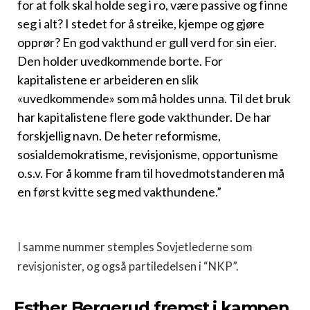
for at folk skal holde seg i ro, være passive og finne
seg i alt? I stedet for å streike, kjempe og gjøre
opprør? En god vakthund er gull verd for sin eier.
Den holder uvedkommende borte. For
kapitalistene er arbeideren en slik
«uvedkommende» som må holdes unna. Til det bruk
har kapitalistene flere gode vakthunder. De har
forskjellig navn. De heter reformisme,
sosialdemokratisme, revisjonisme, opportunisme
o.s.v. For å komme fram til hovedmotstanderen må
en først kvitte seg med vakthundene.”
I samme nummer stemples Sovjetlederne som
revisjonister, og også partiledelsen i “NKP”.
Esther Bergerud fremst i kampen