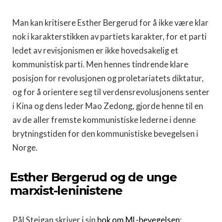
Man kan kritisere Esther Bergerud for å ikke være klar
nok i karakterstikken av partiets karakter, for et parti
ledet av revisjonismen er ikke hovedsakelig et
kommunistisk parti. Men hennes tindrende klare
posisjon for revolusjonen og proletariatets diktatur,
og for å orientere seg til verdensrevolusjonens senter
i Kina og dens leder Mao Zedong, gjorde henne til en
av de aller fremste kommunistiske lederne i denne
brytningstiden for den kommunistiske bevegelsen i
Norge.
Esther Bergerud og de unge
marxist-leninistene
Pål Steigan skriver i sin
bok om ML-bevegelsen
: