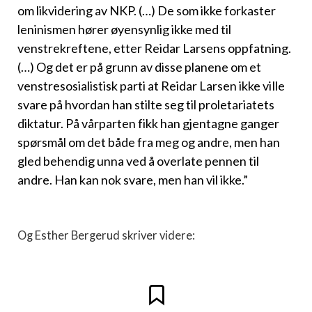
om likvidering av NKP. (…) De som ikke forkaster
leninismen hører øyensynlig ikke med til
venstrekreftene, etter Reidar Larsens oppfatning.
(…) Og det er på grunn av disse planene om et
venstresosialistisk parti at Reidar Larsen ikke ville
svare på hvordan han stilte seg til proletariatets
diktatur. På vårparten fikk han gjentagne ganger
spørsmål om det både fra meg og andre, men han
gled behendig unna ved å overlate pennen til
andre. Han kan nok svare, men han vil ikke.”
Og Esther Bergerud skriver videre: