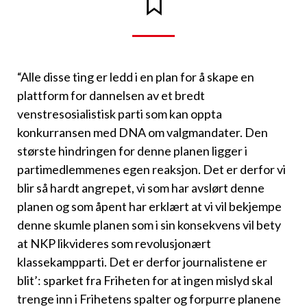
“Alle disse ting er ledd i en plan for å skape en
plattform for dannelsen av et bredt
venstresosialistisk parti som kan oppta
konkurransen med DNA om valgmandater. Den
største hindringen for denne planen ligger i
partimedlemmenes egen reaksjon. Det er derfor vi
blir så hardt angrepet, vi som har avslørt denne
planen og som åpent har erklært at vi vil bekjempe
denne skumle planen som i sin konsekvens vil bety
at NKP likvideres som revolusjonært
klassekampparti. Det er derfor journalistene er
blit’: sparket fra Friheten for at ingen mislyd skal
trenge inn i Frihetens spalter og forpurre planene