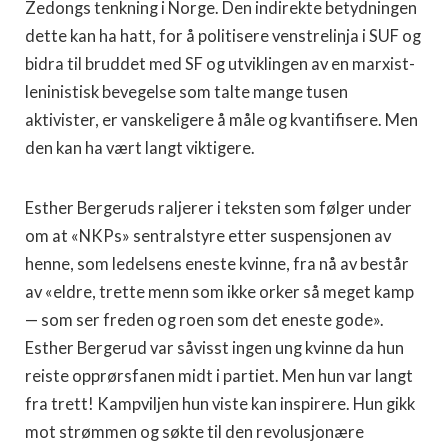
Zedongs tenkning i Norge. Den indirekte betydningen
dette kan ha hatt, for å politisere venstrelinja i SUF og
bidra til bruddet med SF og utviklingen av en marxist-
leninistisk bevegelse som talte mange tusen
aktivister, er vanskeligere å måle og kvantifisere. Men
den kan ha vært langt viktigere.
Esther Bergeruds raljerer i teksten som følger under
om at «NKPs» sentralstyre etter suspensjonen av
henne, som ledelsens eneste kvinne, fra nå av består
av «eldre, trette menn som ikke orker så meget kamp
— som ser freden og roen som det eneste gode».
Esther Bergerud var såvisst ingen ung kvinne da hun
reiste opprørsfanen midt i partiet. Men hun var langt
fra trett! Kampviljen hun viste kan inspirere. Hun gikk
mot strømmen og søkte til den revolusjonære