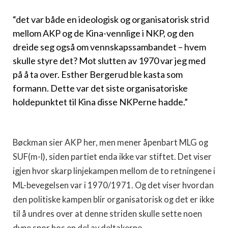
“det var både en ideologisk og organisatorisk strid
mellom AKP og de Kina-vennlige i NKP, og den
dreide seg også om vennskapssambandet – hvem
skulle styre det? Mot slutten av 1970 var jeg med
på å ta over. Esther Bergerud ble kasta som
formann. Dette var det siste organisatoriske
holdepunktet til Kina disse NKPerne hadde.”
Bøckman sier AKP her, men mener åpenbart MLG og
SUF(m-l), siden partiet enda ikke var stiftet. Det viser
igjen hvor skarp linjekampen mellom de to retningene i
ML-bevegelsen var i 1970/1971. Og det viser hvordan
den politiske kampen blir organisatorisk og det er ikke
til å undres over at denne striden skulle sette noen