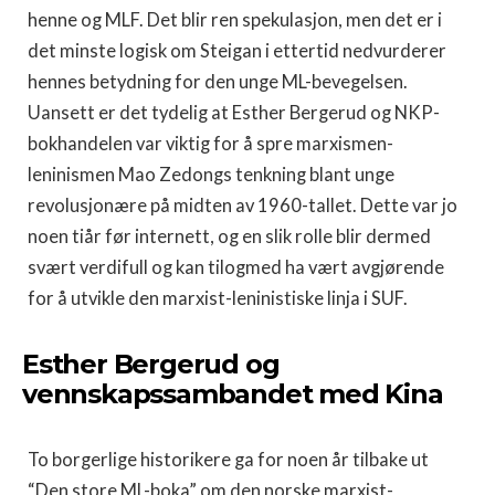
henne og MLF. Det blir ren spekulasjon, men det er i
det minste logisk om Steigan i ettertid nedvurderer
hennes betydning for den unge ML-bevegelsen.
Uansett er det tydelig at Esther Bergerud og NKP-
bokhandelen var viktig for å spre marxismen-
leninismen Mao Zedongs tenkning blant unge
revolusjonære på midten av 1960-tallet. Dette var jo
noen tiår før internett, og en slik rolle blir dermed
svært verdifull og kan tilogmed ha vært avgjørende
for å utvikle den marxist-leninistiske linja i SUF.
Esther Bergerud og
vennskapssambandet med Kina
To borgerlige historikere ga for noen år tilbake ut
“Den store ML-boka” om den norske marxist-