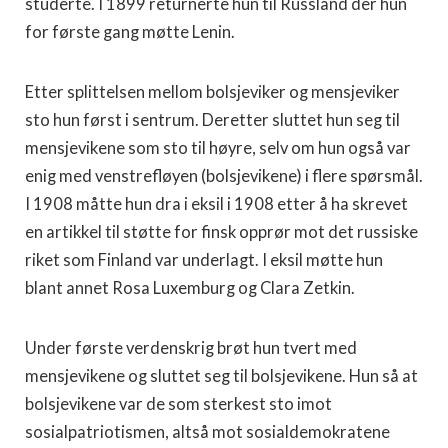
studerte. I 1899 returnerte hun til Russland der hun
for første gang møtte Lenin.
Etter splittelsen mellom bolsjeviker og mensjeviker
sto hun først i sentrum. Deretter sluttet hun seg til
mensjevikene som sto til høyre, selv om hun også var
enig med venstrefløyen (bolsjevikene) i flere spørsmål.
I 1908 måtte hun dra i eksil i 1908 etter å ha skrevet
en artikkel til støtte for finsk opprør mot det russiske
riket som Finland var underlagt. I eksil møtte hun
blant annet Rosa Luxemburg og Clara Zetkin.
Under første verdenskrig brøt hun tvert med
mensjevikene og sluttet seg til bolsjevikene. Hun så at
bolsjevikene var de som sterkest sto imot
sosialpatriotismen, altså mot sosialdemokratene