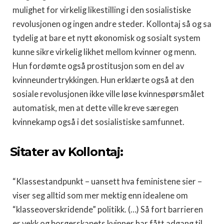
mulighet for virkelig likestilling i den sosialistiske
revolusjonen og ingen andre steder. Kollontaj så og sa
tydelig at bare et nytt økonomisk og sosialt system
kunne sikre virkelig likhet mellom kvinner og menn.
Hun fordømte også prostitusjon som en del av
kvinneundertrykkingen. Hun erklærte også at den
sosiale revolusjonen ikke ville løse kvinnespørsmålet
automatisk, men at dette ville kreve særegen
kvinnekamp også i det sosialistiske samfunnet.
Sitater av Kollontaj:
“Klassestandpunkt – uansett hva feministene sier –
viser seg alltid som mer mektig enn idealene om
“klasseoverskridende” politikk. (…) Så fort barrieren
er vekk og borgerskapets kvinner har fått adgang til