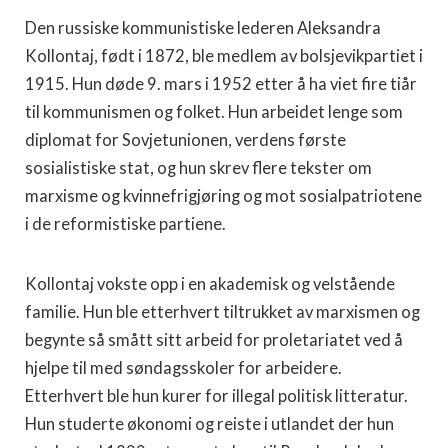
Den russiske kommunistiske lederen Aleksandra
Kollontaj, født i 1872, ble medlem av bolsjevikpartiet i
1915. Hun døde 9. mars i 1952 etter å ha viet fire tiår
til kommunismen og folket. Hun arbeidet lenge som
diplomat for Sovjetunionen, verdens første
sosialistiske stat, og hun skrev flere tekster om
marxisme og kvinnefrigjøring og mot sosialpatriotene
i de reformistiske partiene.
Kollontaj vokste opp i en akademisk og velstående
familie. Hun ble etterhvert tiltrukket av marxismen og
begynte så smått sitt arbeid for proletariatet ved å
hjelpe til med søndagsskoler for arbeidere.
Etterhvert ble hun kurer for illegal politisk litteratur.
Hun studerte økonomi og reiste i utlandet der hun