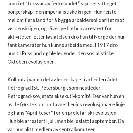
som i et “forsvar av fedrelandet” støttet sitt eget
borgerskap i den imperialistiske krigen. Hun reiste
mellom flere land for å bygge arbeidersolidaritet mot
verdenskrigen, og i Sverige ble hun arrestert for
aktiviteten. Etter løslatelsen dro hun til Norge der hun
fant kamerater hun kunne arbeide med. I 1917 dro
hun til Russland og ble ledende i den sosialistiske
Oktoberrevolusjonen.
Kollontaj var en del av lederskapet i arbeiderrådet i
Petrograd (St. Petersburg), som nestleder i
Petrograd-sovjetets eksekutivkomité. Der var hun en
av de første som omfavnet Lenins revolusjonære linje
og hans “April-teser” for en proletarisk revolusjon.
Hun ble arrestert i juli, men ble løslatt i september. Da
var hun blitt medlem av sentralkomiteen i