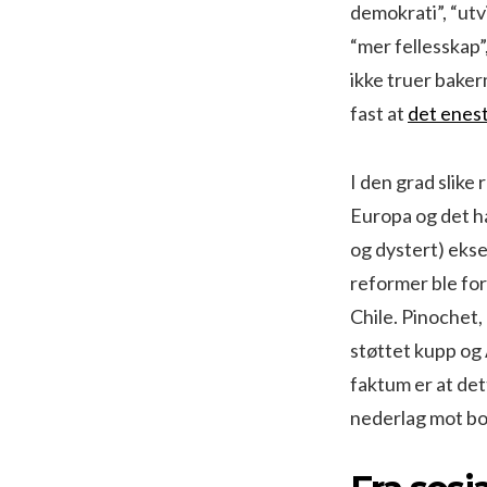
demokrati”, “utv
“mer fellesskap”
ikke truer baker
fast at
det enest
I den grad slike 
Europa og det ha
og dystert) ekse
reformer ble fo
Chile. Pinochet
støttet kupp og 
faktum er at det
nederlag mot bo