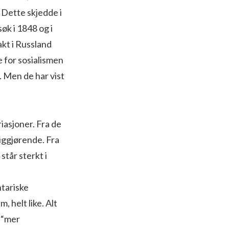
 Dette skjedde i
øk i 1848 og i
kt i Russland
 for sosialismen
a. Men de har vist
iasjoner. Fra de
liggjørende. Fra
står sterkt i
ntariske
, helt like. Alt
 “mer