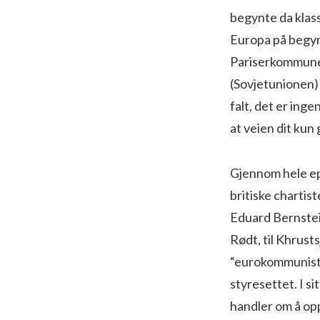
begynte da klass
Europa på begynn
Pariserkommunen 
(Sovjetunionen) 
falt, det er inge
at veien dit kun
Gjennom hele epo
britiske chartis
Eduard Bernstein
Rødt, til Khrus
“eurokommunisten
styresettet. I si
handler om å op