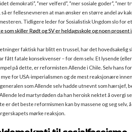
idet demokrati”, “mer velferd”, “mer sosiale goder”, “mer t
, så er fellesnevneren at man ønsker en større andel av kak
mesteren. Tidligere leder for Sosialistisk Ungdom slo for et
e som skiller Rødt og SV er heldagsskole og noen prosent i
retninger faktisk har blitt en trussel, har det hovedsakelig
r fått fatale konsekvenser – for dem selv. Et lysende (elle
mpel på dette, er reformisten Allende i Chile. Selv hans for
r mye for USA-imperialismen og de mest reaksjonære innen
, generalen som Allende selv hadde utnevnt som hærsjef, b
Allende led martyrdøden da han heroisk nektet å overgi se
te er det beste reformismen kan by massene og seg selv, å 
rgerskapets mørke reaksjon.