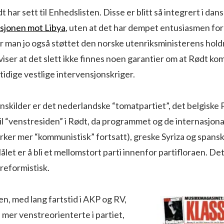
 har sett til Enhedslisten. Disse er blitt så integrert i dans
nsjonen mot Libya
, uten at det har dempet entusiasmen for 
r man jo også støttet den norske utenriksministerens hold
iser at det slett ikke finnes noen garantier om at Rødt komm
mtidige vestlige intervensjonskriger.
onskilder er det nederlandske “tomatpartiet”, det belgisk
il “venstresiden” i Rødt, da programmet og de internasjona
irker mer “kommunistisk” fortsatt), greske Syriza og span
let er å bli et mellomstort parti innenfor partifloraen. Det
 reformistisk.
n, med lang fartstid i AKP og RV,
mer venstreorienterte i partiet,