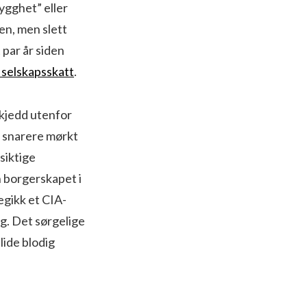
rygghet” eller
en, men slett
 par år siden
 selskapsskatt
.
 skjedd utenfor
r snarere mørkt
siktige
 borgerskapet i
egikk et CIA-
g. Det sørgelige
lide blodig