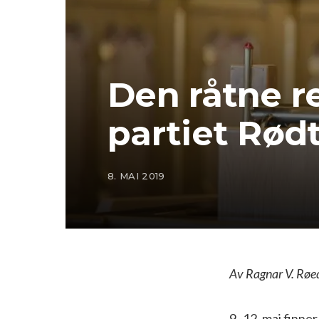
Den råtne r
partiet Rød
8. MAI 2019
Av Ragnar V. Røe
9.-12. mai finne