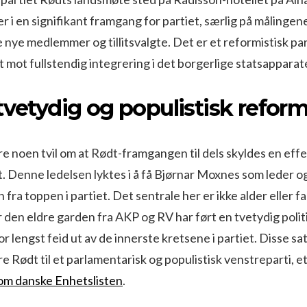
r i en signifikant framgang for partiet, særlig på målingen
nye medlemmer og tillitsvalgte. Det er et reformistisk pa
tt mot fullstendig integrering i det borgerlige statsapparat
tvetydig og populistisk refor
e noen tvil om at Rødt-framgangen til dels skyldes en effek
et. Denne ledelsen lyktes i å få Bjørnar Moxnes som leder o
fra toppen i partiet. Det sentrale her er ikke alder eller f
er den eldre garden fra AKP og RV har ført en tvetydig politi
r lengst feid ut av de innerste kretsene i partiet. Disse sa
re Rødt til et parlamentarisk og populistisk venstreparti, 
om danske Enhetslisten
.