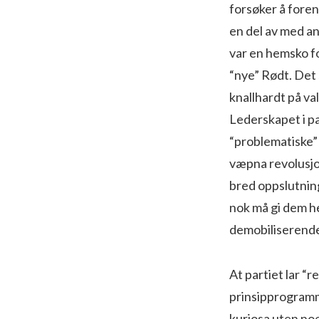
forsøker å foren
en del av med a
var en hemsko fo
“nye” Rødt. Det s
knallhardt på v
Lederskapet i pa
“problematiske”
væpna revolusjon
bred oppslutning
nok må gi dem hel
demobiliserende
At partiet lar “
prinsipprogramm
kuriosa uten noe