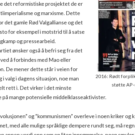
e det reformistiske prosjektet de er
ntiimperialisme og marxisme. Dette
r det gamle Rød Valgallianse og det
to for eksempel i motstrid til å satse
algkamp og pressearbeid.
rtiet ønsker også å befri seg fra det
 ved å forbindes med Mao eller
. De mener dette står i veien for
2016: Rødt forplikt
 i valg i dagens situasjon, noe man
støtte AP-
t rett i. Det virker i det minste
 på mange potensielle middelklasseaktivister.
revolusjonen” og “kommunismen” overleve i noen kriker og k
et, med alle mulige språklige dempere rundt seg, må reg
n annen verdi enn som en liten innrømmelse, noen smuler, t