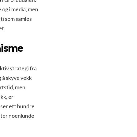
e og i media, men
rti som samles
et.
misme
tiv strategi fra
g å skyve vekk
artstid, men
kk, er
tser ett hundre
etter noenlunde