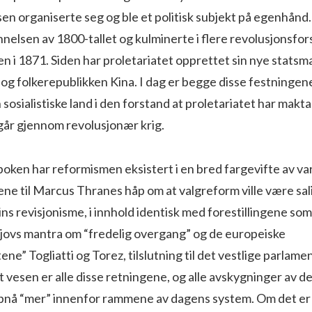
en organiserte seg og ble et politisk subjekt på egenhånd.
elsen av 1800-tallet og kulminerte i flere revolusjonsfors
i 1871. Siden har proletariatet opprettet sin nye statsma
og folkerepublikken Kina. I dag er begge disse festningene
n sosialistiske land i den forstand at proletariatet har makt
 går gjennom revolusjonær krig.
ken har reformismen eksistert i en bred fargevifte av var
tene til Marcus Thranes håp om at valgreform ville være sa
s revisjonisme, i innhold identisk med forestillingene som 
tsjovs mantra om “fredelig overgang” og de europeiske
e” Togliatti og Torez, tilslutning til det vestlige parlame
tt vesen er alle disse retningene, og alle avskygninger av dem
pnå “mer” innenfor rammene av dagens system. Om det er