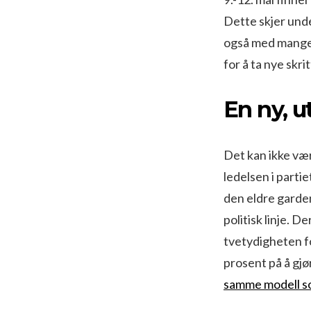
Dette skjer unde
også med mange 
for å ta nye skri
En ny, u
Det kan ikke vær
ledelsen i parti
den eldre garden 
politisk linje. D
tvetydigheten fo
prosent på å gjø
samme modell s