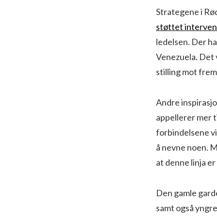
Strategene i Rødt
støttet interve
ledelsen. Der ha
Venezuela. Det v
stilling mot fre
Andre inspirasj
appellerer mer t
forbindelsene v
å nevne noen. Må
at denne linja er
Den gamle garde
samt også yngre 