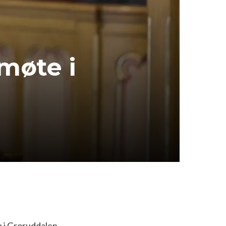
møte i
a i Groruddalen.