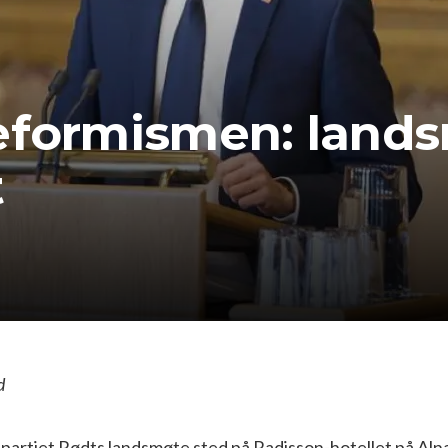
eformismen: lands
t
d
r partiet Rødts landsmøte sted på Radisson-hotellet på Aln