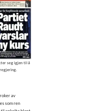
er seg igjen til å
regjering.
roker av
nes som ren
il enkelte blant