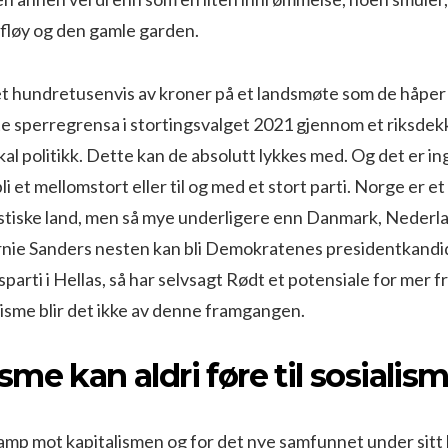
efløy og den gamle garden.
t hundretusenvis av kroner på et landsmøte som de håper 
yte sperregrensa i stortingsvalget 2021 gjennom et riksde
kal politikk. Dette kan de absolutt lykkes med. Og det er in
li et mellomstort eller til og med et stort parti. Norge er e
istiske land, men så mye underligere enn Danmark, Nederla
rnie Sanders nesten kan bli Demokratenes presidentkandid
sparti i Hellas, så har selvsagt Rødt et potensiale for mer f
isme blir det ikke av denne framgangen.
me kan aldri føre til sosialis
kamp mot kapitalismen og for det nye samfunnet under si