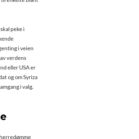
skal peke i
kkende
genting i veien
t av verdens
nd eller USA er
at og om Syriza
ramgang i valg.
me
tt herredømme