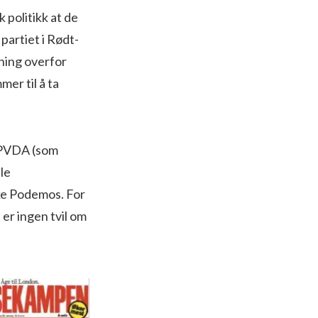
k politikk at de
partiet i Rødt-
ning overfor
er til å ta
e PVDA (som
le
ske Podemos. For
 er ingen tvil om