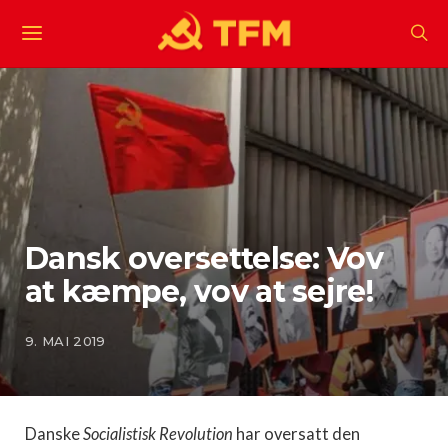
Dansk oversettelse: Vov
at kæmpe, vov at sejre!
9. MAI 2019
Danske
Socialistisk Revolution
har oversatt den