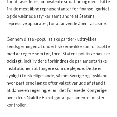
for at løse deres ambivalente situation og med støtte
fra de mest åbne repræsentanter for finansoligarkiet
og de væbnede styrker samt andre af Statens
repressive apparater, for at anvende åben fascisme.
Gennem disse »populistiske partier« udtrykkes
kendsgerningen at undertrykkerne ikke kan fortsætte
med at regere som før, fordi Statens politiske basis er
ødelagt. Indtil videre forhindres de parlamentariske
institutioner i at fungere som de plejede. Dette er
synligt i forskellige lande, såsom Sverige og Tyskland,
hvor partierne længe efter valget var ude af stand til
at danne en regering, eller i det Forenede Kongerige,
hvor den såkaldte Brexit gør at parlamentet mister
kontrollen.