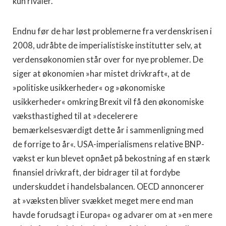
kun rivaler.
Endnu før de har løst problemerne fra verdenskrisen i
2008, udråbte de imperialistiske institutter selv, at
verdensøkonomien står over for nye problemer. De
siger at økonomien »har mistet drivkraft«, at de
»politiske usikkerheder« og »økonomiske
usikkerheder« omkring Brexit vil få den økonomiske
væksthastighed til at »decelerere
bemærkelsesværdigt dette år i sammenligning med
de forrige to år«. USA-imperialismens relative BNP-
vækst er kun blevet opnået på bekostning af en stærk
finansiel drivkraft, der bidrager til at fordybe
underskuddet i handelsbalancen. OECD annoncerer
at »væksten bliver svækket meget mere end man
havde forudsagt i Europa« og advarer om at »en mere