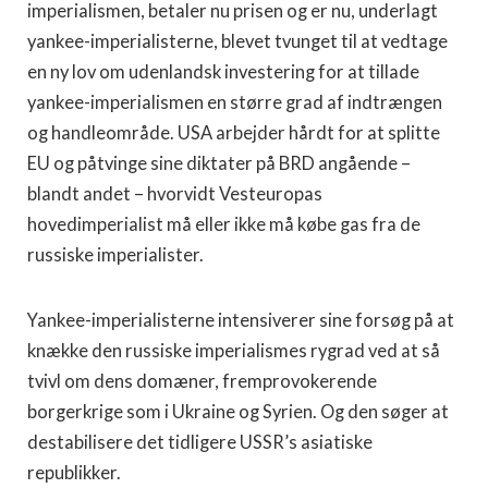
imperialismen, betaler nu prisen og er nu, underlagt
yankee-imperialisterne, blevet tvunget til at vedtage
en ny lov om udenlandsk investering for at tillade
yankee-imperialismen en større grad af indtrængen
og handleområde. USA arbejder hårdt for at splitte
EU og påtvinge sine diktater på BRD angående –
blandt andet – hvorvidt Vesteuropas
hovedimperialist må eller ikke må købe gas fra de
russiske imperialister.
Yankee-imperialisterne intensiverer sine forsøg på at
knække den russiske imperialismes rygrad ved at så
tvivl om dens domæner, fremprovokerende
borgerkrige som i Ukraine og Syrien. Og den søger at
destabilisere det tidligere USSR’s asiatiske
republikker.