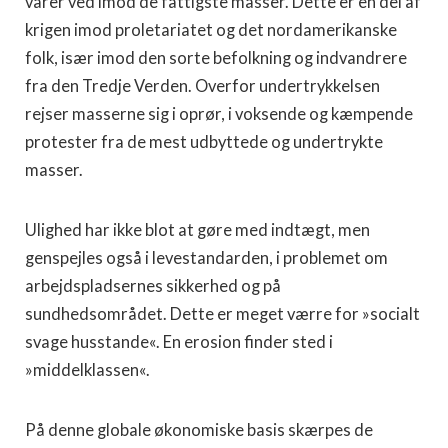
varer ved imod de fattigste masser. Dette er en del af
krigen imod proletariatet og det nordamerikanske
folk, især imod den sorte befolkning og indvandrere
fra den Tredje Verden. Overfor undertrykkelsen
rejser masserne sig i oprør, i voksende og kæmpende
protester fra de mest udbyttede og undertrykte
masser.
Ulighed har ikke blot at gøre med indtægt, men
genspejles også i levestandarden, i problemet om
arbejdspladsernes sikkerhed og på
sundhedsområdet. Dette er meget værre for »socialt
svage husstande«. En erosion finder sted i
»middelklassen«.
På denne globale økonomiske basis skærpes de