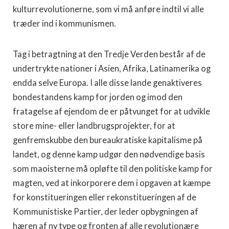
kulturrevolutionerne, som vi må anføre indtil vi alle
træder ind i kommunismen.
Tag i betragtning at den Tredje Verden består af de
undertrykte nationer i Asien, Afrika, Latinamerika og
endda selve Europa. I alle disse lande genaktiveres
bondestandens kamp for jorden og imod den
fratagelse af ejendom de er påtvunget for at udvikle
store mine- eller landbrugsprojekter, for at
genfremskubbe den bureaukratiske kapitalisme på
landet, og denne kamp udgør den nødvendige basis
som maoisterne må opløfte til den politiske kamp for
magten, ved at inkorporere dem i opgaven at kæmpe
for konstitueringen eller rekonstitueringen af de
Kommunistiske Partier, der leder opbygningen af
hæren af ny type og fronten af alle revolutionære