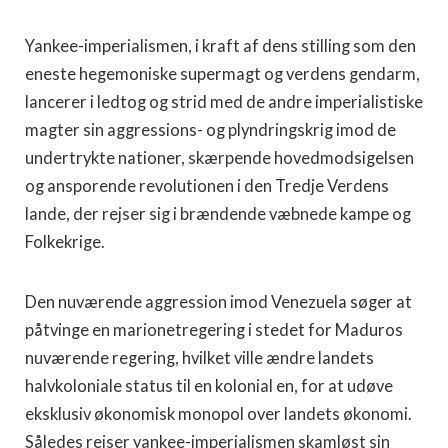
Yankee-imperialismen, i kraft af dens stilling som den
eneste hegemoniske supermagt og verdens gendarm,
lancerer i ledtog og strid med de andre imperialistiske
magter sin aggressions- og plyndringskrig imod de
undertrykte nationer, skærpende hovedmodsigelsen
og ansporende revolutionen i den Tredje Verdens
lande, der rejser sig i brændende væbnede kampe og
Folkekrige.
Den nuværende aggression imod Venezuela søger at
påtvinge en marionetregering i stedet for Maduros
nuværende regering, hvilket ville ændre landets
halvkoloniale status til en kolonial en, for at udøve
eksklusiv økonomisk monopol over landets økonomi.
Således rejser yankee-imperialismen skamløst sin