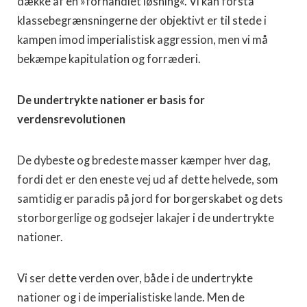
dække af en »forhandlet løsning«. Vi kan forstå
klassebegrænsningerne der objektivt er til stede i
kampen imod imperialistisk aggression, men vi må
bekæmpe kapitulation og forræderi.
De undertrykte nationer er basis for
verdensrevolutionen
De dybeste og bredeste masser kæmper hver dag,
fordi det er den eneste vej ud af dette helvede, som
samtidig er paradis på jord for borgerskabet og dets
storborgerlige og godsejer lakajer i de undertrykte
nationer.
Vi ser dette verden over, både i de undertrykte
nationer og i de imperialistiske lande. Men de