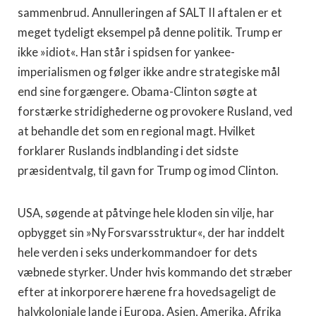
sammenbrud. Annulleringen af SALT II aftalen er et
meget tydeligt eksempel på denne politik. Trump er
ikke »idiot«. Han står i spidsen for yankee-
imperialismen og følger ikke andre strategiske mål
end sine forgængere. Obama-Clinton søgte at
forstærke stridighederne og provokere Rusland, ved
at behandle det som en regional magt. Hvilket
forklarer Ruslands indblanding i det sidste
præsidentvalg, til gavn for Trump og imod Clinton.
USA, søgende at påtvinge hele kloden sin vilje, har
opbygget sin »Ny Forsvarsstruktur«, der har inddelt
hele verden i seks underkommandoer for dets
væbnede styrker. Under hvis kommando det stræber
efter at inkorporere hærene fra hovedsageligt de
halvkoloniale lande i Europa, Asien, Amerika, Afrika