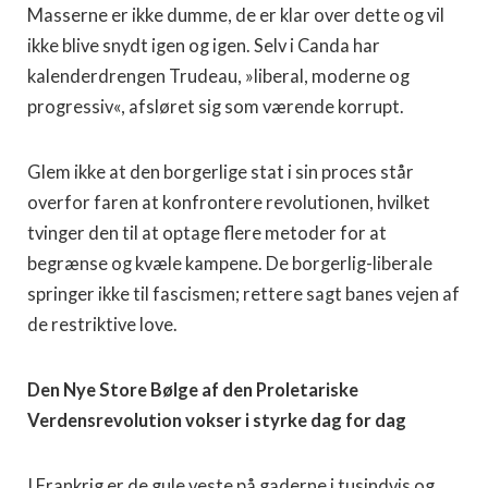
Masserne er ikke dumme, de er klar over dette og vil
ikke blive snydt igen og igen. Selv i Canda har
kalenderdrengen Trudeau, »liberal, moderne og
progressiv«, afsløret sig som værende korrupt.
Glem ikke at den borgerlige stat i sin proces står
overfor faren at konfrontere revolutionen, hvilket
tvinger den til at optage flere metoder for at
begrænse og kvæle kampene. De borgerlig-liberale
springer ikke til fascismen; rettere sagt banes vejen af
de restriktive love.
Den Nye Store Bølge af den Proletariske
Verdensrevolution vokser i styrke dag for dag
I Frankrig er de gule veste på gaderne i tusindvis og