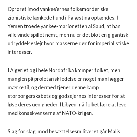
Oprøret imod yankee’ernes folkemorderiske
zionistiske lænkede hund i Palæstina optændes. I
Yemen troede yankee-marionetten al Saud, at han
ville vinde spillet nemt, men nu er det blot en gigantisk
udryddelseslejr hvor masserne dør for imperialistiske
interesser.
I Algeriet og i hele Nordafrika kæmper folket, men
manglen på proletarisk ledelse er noget man lægger
mærke til, og dermed tjener denne kamp
storborgerskabets og godsejernes interesser for at
løse deres uenigheder. I Libyen må folket lære at leve
med konsekvenserne af NATO-krigen.
Slag for slag imod besættelsesmilitæret går Malis