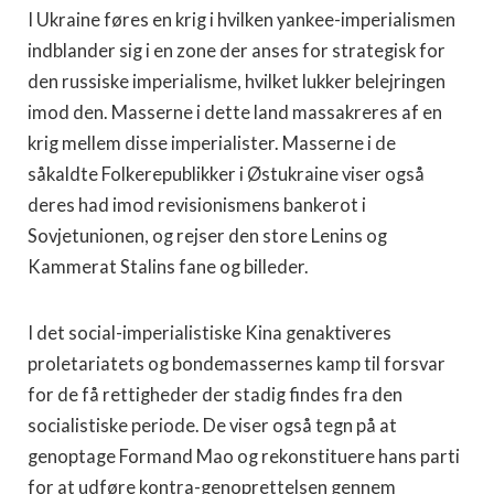
I Ukraine føres en krig i hvilken yankee-imperialismen
indblander sig i en zone der anses for strategisk for
den russiske imperialisme, hvilket lukker belejringen
imod den. Masserne i dette land massakreres af en
krig mellem disse imperialister. Masserne i de
såkaldte Folkerepublikker i Østukraine viser også
deres had imod revisionismens bankerot i
Sovjetunionen, og rejser den store Lenins og
Kammerat Stalins fane og billeder.
I det social-imperialistiske Kina genaktiveres
proletariatets og bondemassernes kamp til forsvar
for de få rettigheder der stadig findes fra den
socialistiske periode. De viser også tegn på at
genoptage Formand Mao og rekonstituere hans parti
for at udføre kontra-genoprettelsen gennem