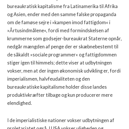
bureaukratisk kapitalisme fra Latinamerika til Afrika
og Asien, ender med den samme falske propaganda
om de famøse sejre i »kampen imod fattigdom« i
»Årtusindmålene«, fordi med formindskelsen af
krummerne som godsejer-bureaukrat Staterne opnår,
nedgår mængden af penge der er skæbnebestemt til
de såkaldt »sociale programmer« og fattigdommen
stiger igen til himmels; dette viser at udbytningen
vokser, men at der ingen økonomisk udvikling er, fordi
imperialismen, halvfeudaliteten og den
bureaukratiske kapitalisme holder disse landes
produktivkræfter tilbage og kun producerer mere
elendighed.
I de imperialistiske nationer vokser udbytningen af
proletariatet også. I USA vokser uligheden og