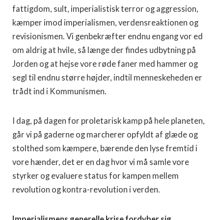
fattigdom, sult, imperialistisk terror og aggression,
kæmper imod imperialismen, verdensreaktionen og
revisionismen. Vi genbekræfter endnu engang vor ed
om aldrig at hvile, så længe der findes udbytning på
Jorden og at hejse vore røde faner med hammer og
segl til endnu større højder, indtil menneskeheden er
trådt ind i Kommunismen.
I dag, på dagen for proletarisk kamp på hele planeten,
går vi på gaderne og marcherer opfyldt af glæde og
stolthed som kæmpere, bærende den lyse fremtid i
vore hænder, det er en dag hvor vi må samle vore
styrker og evaluere status for kampen mellem
revolution og kontra-revolution i verden.
Imperialismens generelle krise fordyber sig