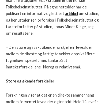
Blant institusjonene bak studien er det norske
Folkehelseinstituttet. På egne nettsider har de
publisert en informativ og lettlest
artikkel
om studien,
og her uttaler seniorforsker i Folkehelseinstituttet og
førsteforfatter på studien, Jonas Minet Kinge, seg
om resultatene:
‒ Den store og raskt økende forskjellen i levealder
mellom de rikeste og fattigste vekker oppsikt i flere
fagmiljøer, spesielt med tanke på at
inntektsforskjellene i Noreg er relativt små.
Store og økende forskjeller
Forskningen viser at det er en direkte sammenheng
mellom forventet levealder og inntekt. Hele 14 leveår