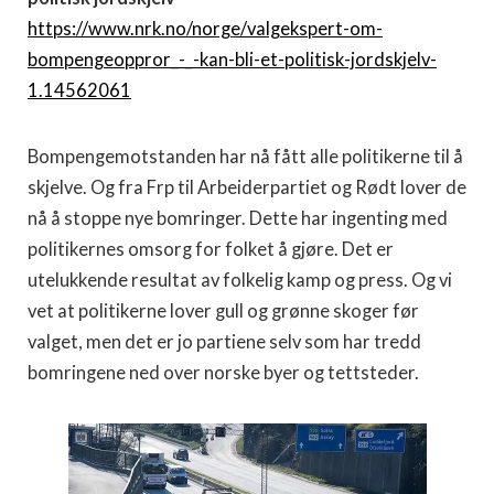
https://www.nrk.no/norge/valgekspert-om-
bompengeoppror_-_-kan-bli-et-politisk-jordskjelv-
1.14562061
Bompengemotstanden har nå fått alle politikerne til å
skjelve. Og fra Frp til Arbeiderpartiet og Rødt lover de
nå å stoppe nye bomringer. Dette har ingenting med
politikernes omsorg for folket å gjøre. Det er
utelukkende resultat av folkelig kamp og press. Og vi
vet at politikerne lover gull og grønne skoger før
valget, men det er jo partiene selv som har tredd
bomringene ned over norske byer og tettsteder.