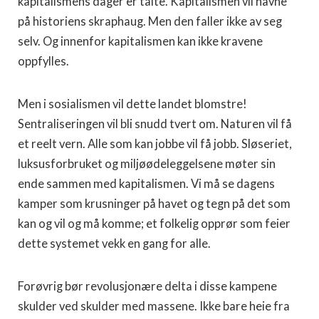
kapitalismens dager er talte. Kapitalismen vil havne
på historiens skraphaug. Men den faller ikke av seg
selv. Og innenfor kapitalismen kan ikke kravene
oppfylles.
Men i sosialismen vil dette landet blomstre!
Sentraliseringen vil bli snudd tvert om. Naturen vil få
et reelt vern. Alle som kan jobbe vil få jobb. Sløseriet,
luksusforbruket og miljøødeleggelsene møter sin
ende sammen med kapitalismen. Vi må se dagens
kamper som krusninger på havet og tegn på det som
kan og vil og må komme; et folkelig opprør som feier
dette systemet vekk en gang for alle.
Forøvrig bør revolusjonære delta i disse kampene
skulder ved skulder med massene. Ikke bare heie fra