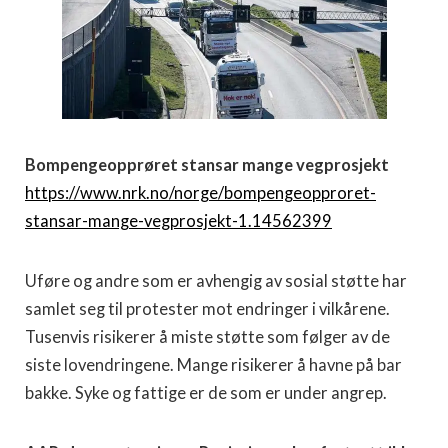
Bompengeopprøret stansar mange vegprosjekt
https://www.nrk.no/norge/bompengeopproret-
stansar-mange-vegprosjekt-1.14562399
Uføre og andre som er avhengig av sosial støtte har
samlet seg til protester mot endringer i vilkårene.
Tusenvis risikerer å miste støtte som følger av de
siste lovendringene. Mange risikerer å havne på bar
bakke. Syke og fattige er de som er under angrep.