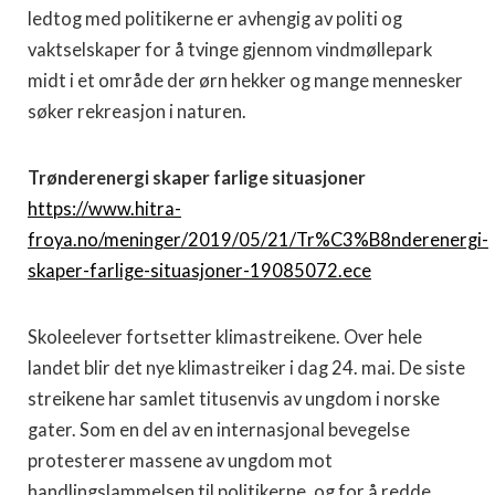
ledtog med politikerne er avhengig av politi og
vaktselskaper for å tvinge gjennom vindmøllepark
midt i et område der ørn hekker og mange mennesker
søker rekreasjon i naturen.
Trønderenergi skaper farlige situasjoner
https://www.hitra-
froya.no/meninger/2019/05/21/Tr%C3%B8nderenergi-
skaper-farlige-situasjoner-19085072.ece
Skoleelever fortsetter klimastreikene. Over hele
landet blir det nye klimastreiker i dag 24. mai. De siste
streikene har samlet titusenvis av ungdom i norske
gater. Som en del av en internasjonal bevegelse
protesterer massene av ungdom mot
handlingslammelsen til politikerne, og for å redde