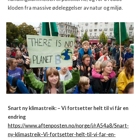
kloden fra massive ødeleggelser av natur og miljø.
Snart ny klimastreik: – Vi fortsetter helt til vi får en
endring
https://www.aftenposten.no/norge/i/rA54a8/Snart-
ny-klimastreik–Vi-fortsetter-helt-til-vi-far-en-