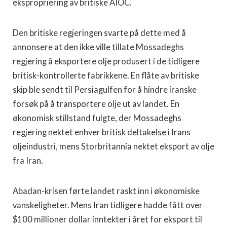
ekspropriering av britiske AIOC.
Den britiske regjeringen svarte på dette med å
annonsere at den ikke ville tillate Mossadeghs
regjering å eksportere olje produsert i de tidligere
britisk-kontrollerte fabrikkene. En flåte av britiske
skip ble sendt til Persiagulfen for å hindre iranske
forsøk på å transportere olje ut av landet. En
økonomisk stillstand fulgte, der Mossadeghs
regjering nektet enhver britisk deltakelse i Irans
oljeindustri, mens Storbritannia nektet eksport av olje
fra Iran.
Abadan-krisen førte landet raskt inn i økonomiske
vanskeligheter. Mens Iran tidligere hadde fått over
$100 millioner dollar inntekter i året for eksport til