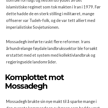
som ble forfulgt og nesten utryddet av det
islamistiske regimet som tok makten i Iran i 1979. Før
dette hadde de en sterk stilling i militæret, mange
offiserer var Tudeh-folk, og de var tett alliert med
imperialistiske Sovjetunionen.
Mossadegh innførte raskt flere reformer. Irans
århundrelange føydale landbrukssektor ble forsøkt
erstattet med et system med kollektivlandbruk og
regjeringseide landområder.
Komplottet mot
Mossadegh
Mossadegh brukte sin nye makt til å sparke mange i