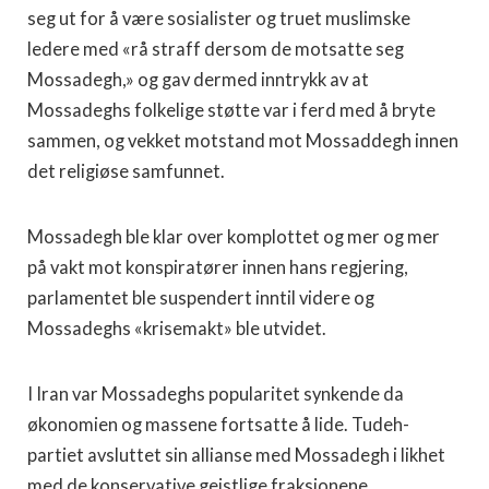
seg ut for å være sosialister og truet muslimske
ledere med «rå straff dersom de motsatte seg
Mossadegh,» og gav dermed inntrykk av at
Mossadeghs folkelige støtte var i ferd med å bryte
sammen, og vekket motstand mot Mossaddegh innen
det religiøse samfunnet.
Mossadegh ble klar over komplottet og mer og mer
på vakt mot konspiratører innen hans regjering,
parlamentet ble suspendert inntil videre og
Mossadeghs «krisemakt» ble utvidet.
I Iran var Mossadeghs popularitet synkende da
økonomien og massene fortsatte å lide. Tudeh-
partiet avsluttet sin allianse med Mossadegh i likhet
med de konservative geistlige fraksjonene.