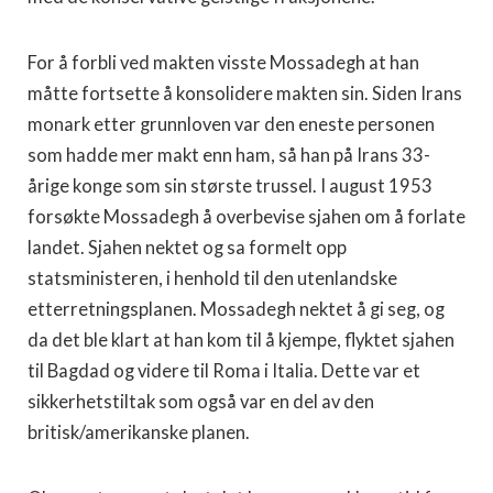
For å forbli ved makten visste Mossadegh at han
måtte fortsette å konsolidere makten sin. Siden Irans
monark etter grunnloven var den eneste personen
som hadde mer makt enn ham, så han på Irans 33-
årige konge som sin største trussel. I august 1953
forsøkte Mossadegh å overbevise sjahen om å forlate
landet. Sjahen nektet og sa formelt opp
statsministeren, i henhold til den utenlandske
etterretningsplanen. Mossadegh nektet å gi seg, og
da det ble klart at han kom til å kjempe, flyktet sjahen
til Bagdad og videre til Roma i Italia. Dette var et
sikkerhetstiltak som også var en del av den
britisk/amerikanske planen.