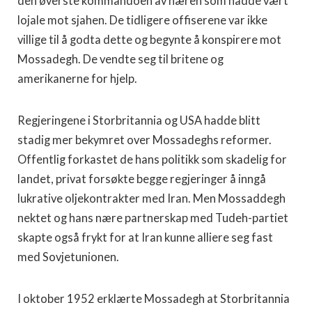
den øverste kommandoen av hæren som hadde vært
lojale mot sjahen. De tidligere offiserene var ikke
villige til å godta dette og begynte å konspirere mot
Mossadegh. De vendte seg til britene og
amerikanerne for hjelp.
Regjeringene i Storbritannia og USA hadde blitt
stadig mer bekymret over Mossadeghs reformer.
Offentlig forkastet de hans politikk som skadelig for
landet, privat forsøkte begge regjeringer å inngå
lukrative oljekontrakter med Iran. Men Mossaddegh
nektet og hans nære partnerskap med Tudeh-partiet
skapte også frykt for at Iran kunne alliere seg fast
med Sovjetunionen.
I oktober 1952 erklærte Mossadegh at Storbritannia