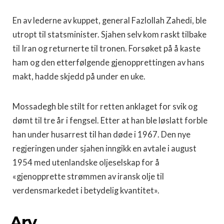
En av lederne av kuppet, general Fazlollah Zahedi, ble
utropt til statsminister. Sjahen selv kom raskt tilbake
til Iran og returnerte til tronen. Forsøket på å kaste
ham og den etterfølgende gjenopprettingen av hans
makt, hadde skjedd på under en uke.
Mossadegh ble stilt for retten anklaget for svik og
dømt til tre år i fengsel. Etter at han ble løslatt forble
han under husarrest til han døde i 1967. Den nye
regjeringen under sjahen inngikk en avtale i august
1954 med utenlandske oljeselskap for å
«gjenopprette strømmen av iransk olje til
verdensmarkedet i betydelig kvantitet».
Arv