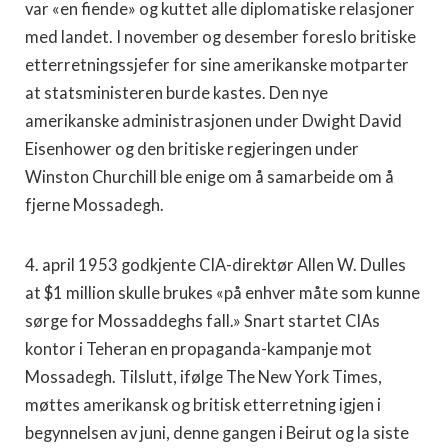
var «en fiende» og kuttet alle diplomatiske relasjoner
med landet. I november og desember foreslo britiske
etterretningssjefer for sine amerikanske motparter
at statsministeren burde kastes. Den nye
amerikanske administrasjonen under Dwight David
Eisenhower og den britiske regjeringen under
Winston Churchill ble enige om å samarbeide om å
fjerne Mossadegh.
4. april 1953 godkjente CIA-direktør Allen W. Dulles
at $1 million skulle brukes «på enhver måte som kunne
sørge for Mossaddeghs fall.» Snart startet CIAs
kontor i Teheran en propaganda-kampanje mot
Mossadegh. Tilslutt, ifølge The New York Times,
møttes amerikansk og britisk etterretning igjen i
begynnelsen av juni, denne gangen i Beirut og la siste