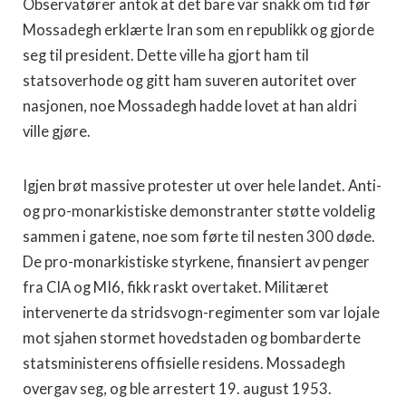
Observatører antok at det bare var snakk om tid før
Mossadegh erklærte Iran som en republikk og gjorde
seg til president. Dette ville ha gjort ham til
statsoverhode og gitt ham suveren autoritet over
nasjonen, noe Mossadegh hadde lovet at han aldri
ville gjøre.
Igjen brøt massive protester ut over hele landet. Anti-
og pro-monarkistiske demonstranter støtte voldelig
sammen i gatene, noe som førte til nesten 300 døde.
De pro-monarkistiske styrkene, finansiert av penger
fra CIA og MI6, fikk raskt overtaket. Militæret
intervenerte da stridsvogn-regimenter som var lojale
mot sjahen stormet hovedstaden og bombarderte
statsministerens offisielle residens. Mossadegh
overgav seg, og ble arrestert 19. august 1953.