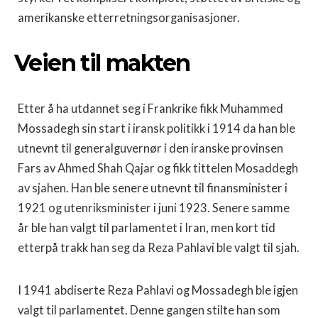
amerikanske etterretningsorganisasjoner.
Veien til makten
Etter å ha utdannet seg i Frankrike fikk Muhammed
Mossadegh sin start i iransk politikk i 1914 da han ble
utnevnt til generalguvernør i den iranske provinsen
Fars av Ahmed Shah Qajar og fikk tittelen Mosaddegh
av sjahen. Han ble senere utnevnt til finansminister i
1921 og utenriksminister i juni 1923. Senere samme
år ble han valgt til parlamentet i Iran, men kort tid
etterpå trakk han seg da Reza Pahlavi ble valgt til sjah.
I 1941 abdiserte Reza Pahlavi og Mossadegh ble igjen
valgt til parlamentet. Denne gangen stilte han som