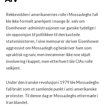
Rekkevidden i amerikanernes rolle i Mossadeghs fall
ble ikke formelt anerkjent i mange år, selv om
Eisenhower-administrasjonen var ganske tydelige i
sin opposisjon til politikken til den kastede
statsministeren. I sine memoarer skriver Eisenhower
aggressivt om Mossadegh og beskriver ham som
upraktisk og naiv, men innrømmer ikke noe skjult
involvering i kuppet, men etterhvert ble CIAs rolle
velkjent.
Under den iranske revolusjon i 1979 ble Mossadeghs
fall brukt som et samlende punkt i anti-amerikanske
protester. Til denne dag er Mossadeghs ettermæle i
Iran blandet.