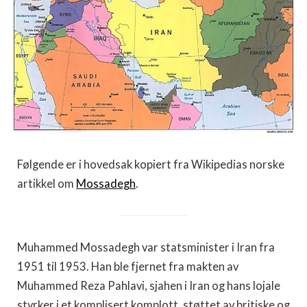
Følgende er i hovedsak kopiert fra Wikipedias norske
artikkel om
Mossadegh
.
Muhammed Mossadegh var statsminister i Iran fra
1951 til 1953. Han ble fjernet fra makten av
Muhammed Reza Pahlavi, sjahen i Iran og hans lojale
styrker i et komplisert komplott, støttet av britiske og