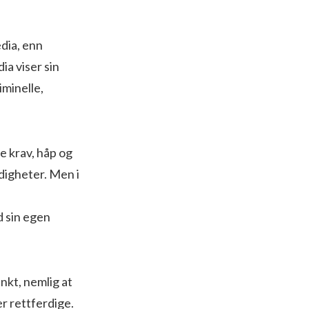
dia, enn
ia viser sin
iminelle,
e krav, håp og
digheter. Men i
d sin egen
nkt, nemlig at
r rettferdige.