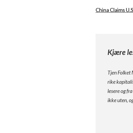
China Claims U.
Kjære le
Tjen Folket 
rike kapital
lesere og fr
ikke uten, o