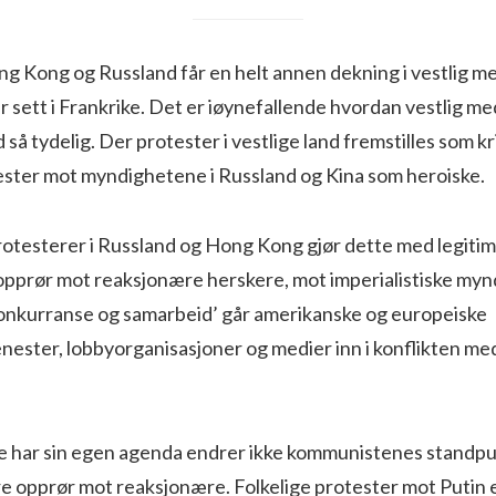
g Kong og Russland får en helt annen dekning i vestlig me
r sett i Frankrike. Det er iøynefallende hvordan vestlig med
så tydelig. Der protester i vestlige land fremstilles som kr
tester mot myndighetene i Russland og Kina som heroiske.
rotesterer i Russland og Hong Kong gjør dette med legitim
 opprør mot reaksjonære herskere, mot imperialistiske myn
‘konkurranse og samarbeid’ går amerikanske og europeiske
nester, lobbyorganisasjoner og medier inn i konflikten me
ne har sin egen agenda endrer ikke kommunistenes standpu
øre opprør mot reaksjonære. Folkelige protester mot Putin e