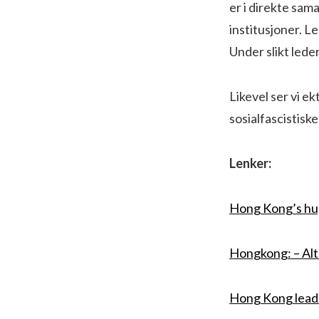
er i direkte sa
institusjoner. 
Under slikt leder
Likevel ser vi e
sosialfascistisk
Lenker:
Hong Kong’s hug
Hongkong: – Alt 
Hong Kong leader