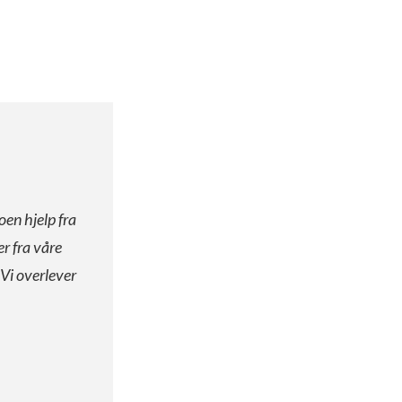
oen hjelp fra
er fra våre
 Vi overlever