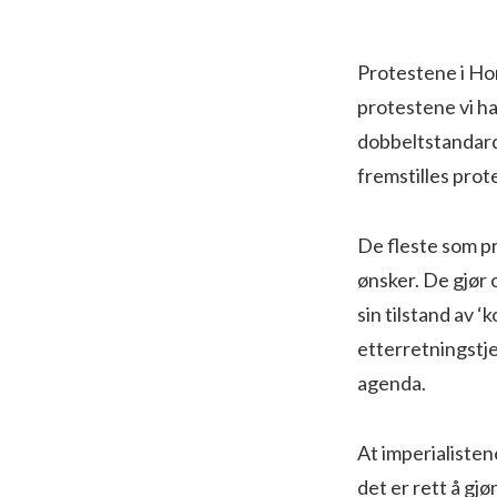
Protestene i Hon
protestene vi ha
dobbeltstandard 
fremstilles pro
De fleste som p
ønsker. De gjør
sin tilstand av 
etterretningstje
agenda.
At imperialiste
det er rett å gj