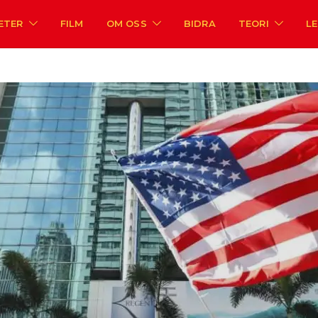
ETER
FILM
OM OSS
BIDRA
TEORI
L