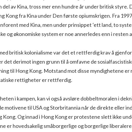
del av Kina, tross mer enn hundre år under britisk styre. D
ng Kong fra Kina under Den første opiumskrigen. Fra 199
nforent med Kina, men under prinsippet ‘ett land, to syste
ske og økonomiske system er noe annerledes enn i resten a
med britisk kolonialisme var det et rettferdig krav å gjen
er det derimot ingen grunn til å omfavne de sosialfascist
ldning til Hong Kong. Motstand mot disse myndighetene er r
atiske rettigheter er rettferdig.
gheten i kampen, kan vi også avsløre dobbeltmoralen i dek
 motivene til USA og Storbritannia når de direkte eller indi
ng Kong. Og innad i Hong Kong er protestene slett ikke un
rne er hovedsakelig småborgerlige og borgerlige liberale