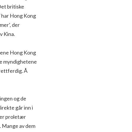
et britiske
7 har Hong Kong
mer’, der
v Kina.
forene Hong Kong
iske myndighetene
ettferdig. Å
ningen og de
rekte går inn i
der proletær
re. Mange av dem