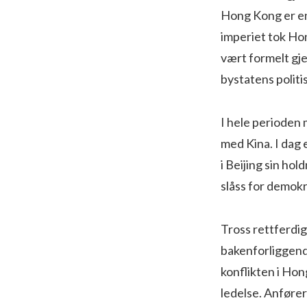
Hong Kong er en 
imperiet tok Ho
vært formelt gje
bystatens politi
I hele perioden 
med Kina. I dag 
i Beijing sin ho
slåss for demokr
Tross rettferdi
bakenforliggende
konflikten i Ho
ledelse. Anføre