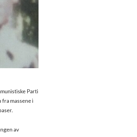
munistiske Parti
 fra massene i
baser.
ringen av