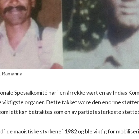
at Ramanna
nale Spesialkomité har i en årrekke vært en av Indias Kom
e viktigste organer. Dette takket være den enorme støtten
om lett kan betraktes som en av partiets sterkeste støtte
i de maoistiske styrkene i 1982 og ble viktig for mobilise