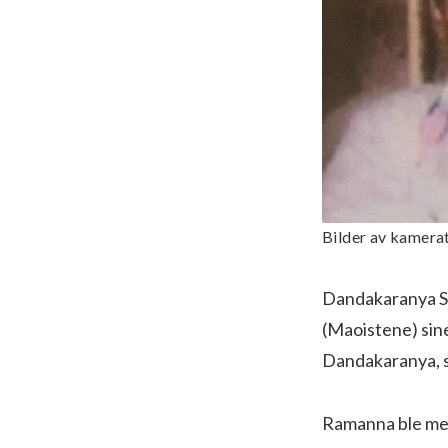
Bilder av kamer
Dandakaranya So
(Maoistene) sin
Dandakaranya, s
Ramanna ble med 