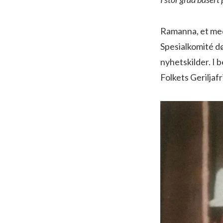
Ramanna, et med
Spesialkomité dø
nyhetskilder. I 
Folkets Geriljaf