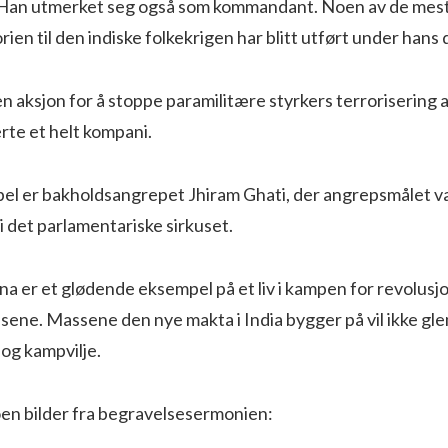
 Han utmerket seg også som kommandant. Noen av de mes
rien til den indiske folkekrigen har blitt utført under hans 
n aksjon for å stoppe paramilitære styrkers terrorisering 
rte et helt kompani.
el er bakholdsangrepet Jhiram Ghati, der angrepsmålet v
 det parlamentariske sirkuset.
er et glødende eksempel på et liv i kampen for revolusjon
ssene. Massene den nye makta i India bygger på vil ikke 
og kampvilje.
oen bilder fra begravelsesermonien: