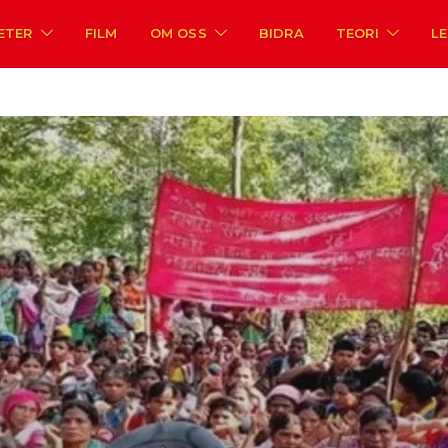
ETER
FILM
OM OSS
BIDRA
TEORI
L