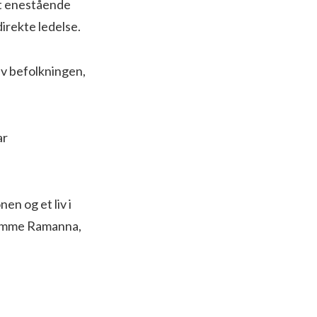
t enestående
direkte ledelse.
av befolkningen,
ar
en og et liv i
glemme Ramanna,