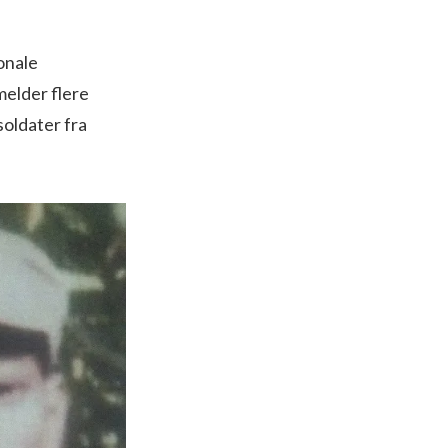
onale
melder flere
soldater fra