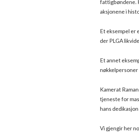
fattigbøndene.
aksjonene i histo
Et eksempel er e
der PLGA likvide
Et annet eksemp
nøkkelpersoner i
Kamerat Ramanna 
tjeneste for ma
hans dedikasjon 
Vi gjengir her n