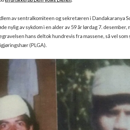
lem av sentralkomiteen og sekretæren i Dandakaranya S
de nylig av sykdom i en alder av 59 år lørdag 7. desember, 
begravelsen hans deltok hundrevis fra massene, så vel som 
rigjøringshær (PLGA).