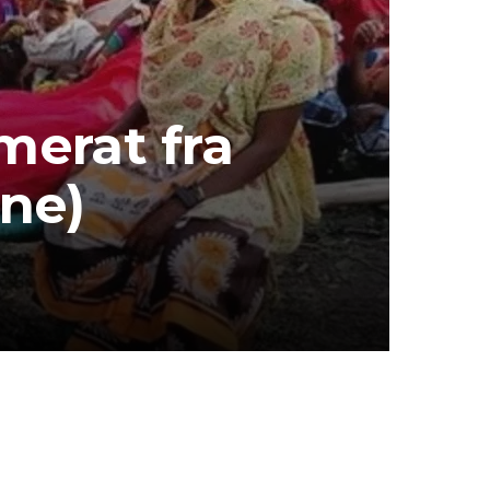
merat fra
ene)