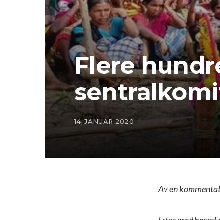
Flere hundr
sentralkomi
14. JANUAR 2020
Av en kommentat
I stor grad basert