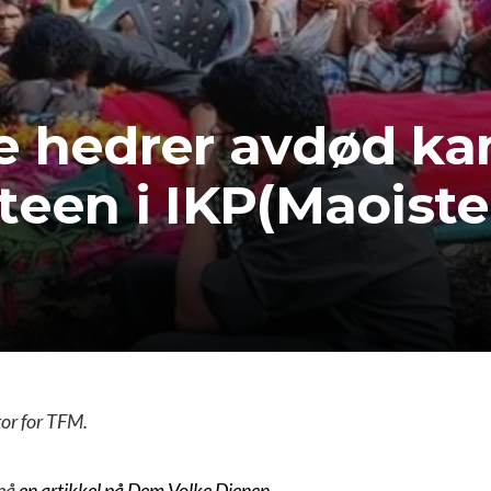
e hedrer avdød ka
teen i IKP(Maoist
or for TFM.
 på
en artikkel på Dem Volke Dienen
.