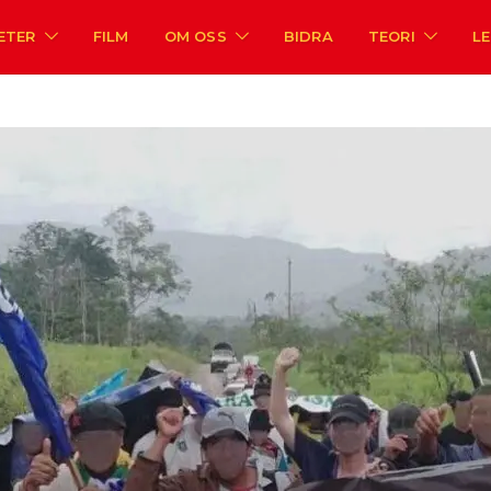
ETER
FILM
OM OSS
BIDRA
TEORI
L