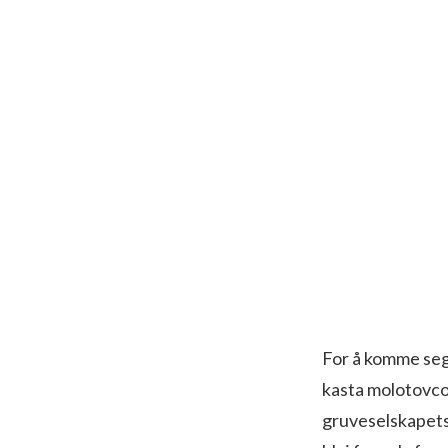
For å komme seg 
kasta molotovcoc
gruveselskapets l