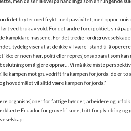
 dette, men de ser likevel på handlinga som en rungende su
fordi det bryter med frykt, med passivitet, med opportunis
ført ved bruk av vold. For det andre fordi politiet, små papi
de kampklare massene. For det tredje fordi gruveselskapet i
ndet, tydelig viser at at de ikke vil være i stand til å opere
det ikke er noen hær, politi eller represjonsapparat som kan
eslutning om å gjøre opprør… Vi må ikke miste perspektive
 skille kampen mot gruvedrift fra kampen for jorda, de er to
 og hovedmålet vil alltid være kampen for jorda.”
ere organisasjoner for fattige bønder, arbeidere og urfol
 erklærte Ecuador for gruvefri sone, fritt for plyndring og
veselskap: