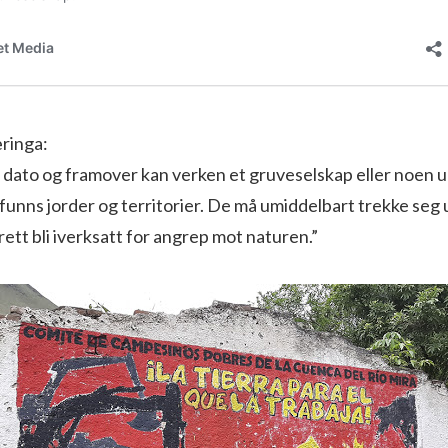
æringa:
dato og framover kan verken et gruveselskap eller noen ul
mfunns jorder og territorier. De må umiddelbart trekke seg 
s rett bli iverksatt for angrep mot naturen.”