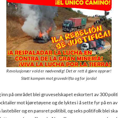
Revolusjonær vold er nødvendig! Det er rett å gjøre opprør!
Støtt kampen mot gruvedrifta og for jorda!
inn på området blei gruveselskapet eskortert av 300 politi
ktailer mot kjøretøyene og de lyktes i å sette fyr på en av
astebiler og en pansret politibil, og seks politifolk blei s