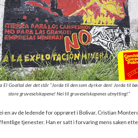
a El Goaltal der det står ”Jorda til den som dyrker den! Jorda til bø
store gruveselskapene! Nei til gruveselskapenes utnytting!”
ei en av de ledende for opprøret i Bolivar, Cristian Montero
ffentlige tjenester. Han er satt i forvaring mens saken ett