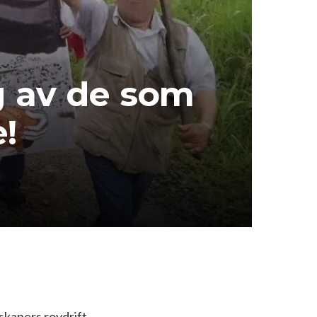
ng av de som
!
skapers rovdrift