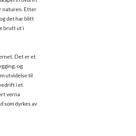
r naturen. Etter
g det har blitt
 brutt ut i
rnet. Det er et
ygging, og
m utvidelse til
drift i et
ært verna
rd som dyrkes av