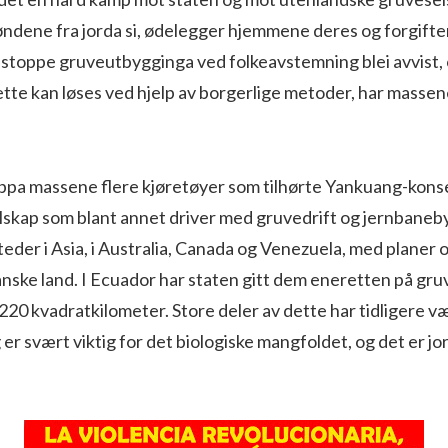
øndene fra jorda si, ødelegger hjemmene deres og forgifte
å stoppe gruveutbygginga ved folkeavstemning blei avvist, o
dette kan løses ved hjelp av borgerlige metoder, har massene
ppa massene flere kjøretøyer som tilhørte Yankuang-konse
elskap som blant annet driver med gruvedrift og jernbaneb
teder i Asia, i Australia, Canada og Venezuela, med planer o
nske land. I Ecuador har staten gitt dem eneretten på gruve
20 kvadratkilometer. Store deler av dette har tidligere v
r svært viktig for det biologiske mangfoldet, og det er jo