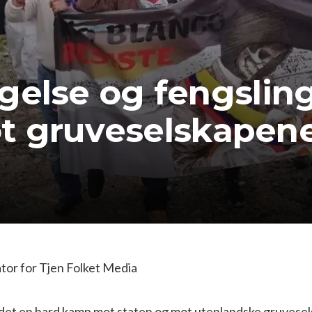
ølgelse og fengsli
t gruveselskapene
or for Tjen Folket Media
 det en hard kamp mot staten og mot utenlandske gruvesel