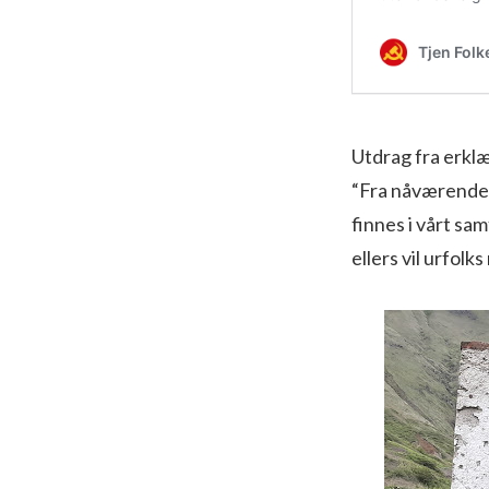
Utdrag fra erkl
“Fra nåværende 
finnes i vårt sa
ellers vil urfolk