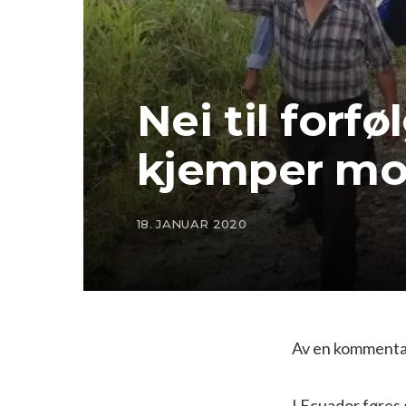
Nei til forf
kjemper mo
18. JANUAR 2020
Av en kommentat
I Ecuador føres