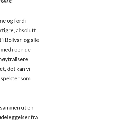
ksess:
me og fordi
rtigre, absolutt
 Bolívar, og alle
re med roen de
 nøytralisere
t, det kan vi
 aspekter som
k sammen ut en
 ødeleggelser fra