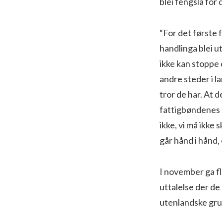
blei fengsla for
“For det første 
handlinga blei ut
ikke kan stoppe 
andre steder i la
tror de har. At 
fattigbøndenes b
ikke, vi må ikke
går hånd i hånd,
I november ga fl
uttalelse der de
utenlandske gru