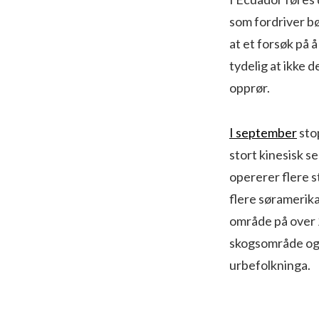
som fordriver b
at et forsøk på 
tydelig at ikke 
opprør.
I september
sto
stort kinesisk s
opererer flere s
flere søramerika
område på over 2
skogsområde og e
urbefolkninga.