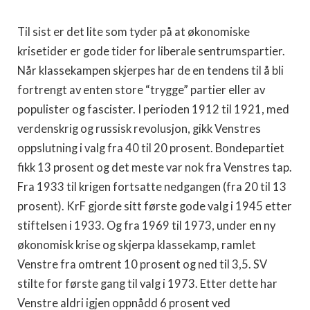
Til sist er det lite som tyder på at økonomiske
krisetider er gode tider for liberale sentrumspartier.
Når klassekampen skjerpes har de en tendens til å bli
fortrengt av enten store “trygge” partier eller av
populister og fascister. I perioden 1912 til 1921, med
verdenskrig og russisk revolusjon, gikk Venstres
oppslutning i valg fra 40 til 20 prosent. Bondepartiet
fikk 13 prosent og det meste var nok fra Venstres tap.
Fra 1933 til krigen fortsatte nedgangen (fra 20 til 13
prosent). KrF gjorde sitt første gode valg i 1945 etter
stiftelsen i 1933. Og fra 1969 til 1973, under en ny
økonomisk krise og skjerpa klassekamp, ramlet
Venstre fra omtrent 10 prosent og ned til 3,5. SV
stilte for første gang til valg i 1973. Etter dette har
Venstre aldri igjen oppnådd 6 prosent ved