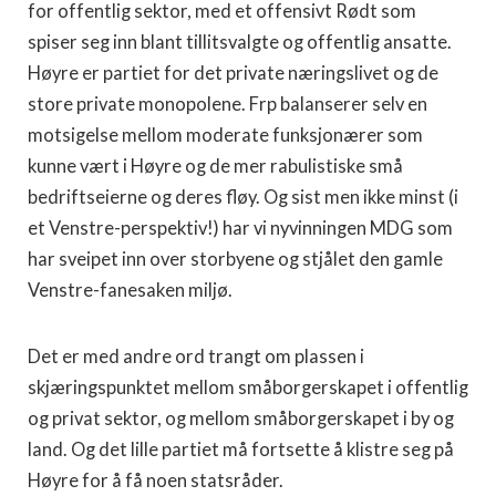
for offentlig sektor, med et offensivt Rødt som
spiser seg inn blant tillitsvalgte og offentlig ansatte.
Høyre er partiet for det private næringslivet og de
store private monopolene. Frp balanserer selv en
motsigelse mellom moderate funksjonærer som
kunne vært i Høyre og de mer rabulistiske små
bedriftseierne og deres fløy. Og sist men ikke minst (i
et Venstre-perspektiv!) har vi nyvinningen MDG som
har sveipet inn over storbyene og stjålet den gamle
Venstre-fanesaken miljø.
Det er med andre ord trangt om plassen i
skjæringspunktet mellom småborgerskapet i offentlig
og privat sektor, og mellom småborgerskapet i by og
land. Og det lille partiet må fortsette å klistre seg på
Høyre for å få noen statsråder.