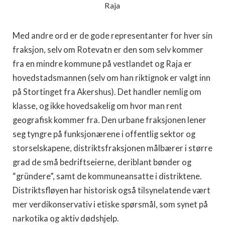
Raja
Med andre ord er de gode representanter for hver sin
fraksjon, selv om Rotevatn er den som selv kommer
fra en mindre kommune på vestlandet og Raja er
hovedstadsmannen (selv om han riktignok er valgt inn
på Stortinget fra Akershus). Det handler nemlig om
klasse, og ikke hovedsakelig om hvor man rent
geografisk kommer fra. Den urbane fraksjonen lener
seg tyngre på funksjonærene i offentlig sektor og
storselskapene, distriktsfraksjonen målbærer i større
grad de små bedriftseierne, deriblant bønder og
“gründere”, samt de kommuneansatte i distriktene.
Distriktsfløyen har historisk også tilsynelatende vært
mer verdikonservativ i etiske spørsmål, som synet på
narkotika og aktiv dødshjelp.