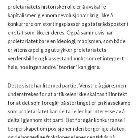
proletariatets historiske rolle er å avskaffe
kapitalismen gjennom revolusjonær krig, ikke å
konkurrere om stortingsplasser og statsrådsposter i
en stat som ikke er deres. Og på samme vis har
proletariatet bare en ideologi, maoismen, som både
er vitenskapelig og uttrykker proletariatets
verdensbilde og klassestandpunkt som et integrert
hele, noe ingen andre “teorier” kan gjøre.
Dette siste har lite med partiet Venstre å gjøre, men
understrekes for at artikkelen ikke skal tas til inntekt
for at det som foregår på stortinget er en klassekamp
som proletariatet kan delta i eller har interesse av å
delta i gjennom sitt parti. Det foregår konkurranse i
borgerskapet om posisjoner i den borgerlige staten,
og de borgerlige fraksjonene lener seg tidvis på