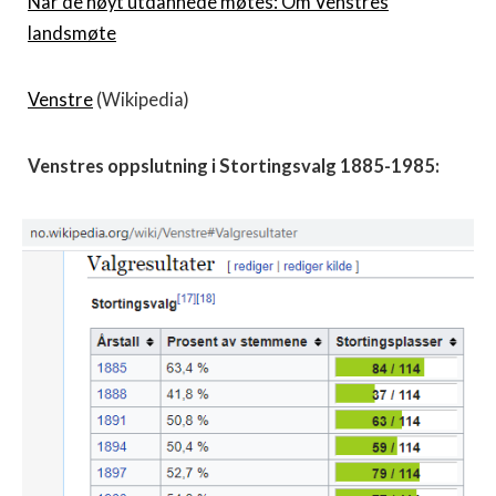
Når de høyt utdannede møtes: Om Venstres
landsmøte
Venstre
(Wikipedia)
Venstres oppslutning i Stortingsvalg 1885-1985: