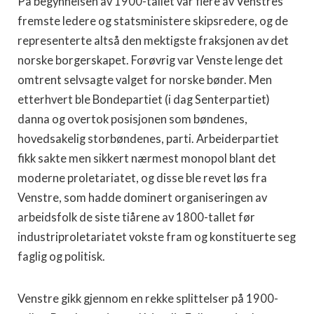
På begynnelsen av 1900-tallet var flere av Venstres
fremste ledere og statsministere skipsredere, og de
representerte altså den mektigste fraksjonen av det
norske borgerskapet. Forøvrig var Venste lenge det
omtrent selvsagte valget for norske bønder. Men
etterhvert ble Bondepartiet (i dag Senterpartiet)
danna og overtok posisjonen som bøndenes,
hovedsakelig storbøndenes, parti. Arbeiderpartiet
fikk sakte men sikkert nærmest monopol blant det
moderne proletariatet, og disse ble revet løs fra
Venstre, som hadde dominert organiseringen av
arbeidsfolk de siste tiårene av 1800-tallet før
industriproletariatet vokste fram og konstituerte seg
faglig og politisk.
Venstre gikk gjennom en rekke splittelser på 1900-