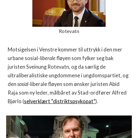
Rotevatn
Motsigelsen i Venstre kommer til uttrykk i den mer
urbane sosial-
liberale
fløyen som fylker seg bak
juristen Sveinung Rotevatn, og da særlig de
ultraliberalistiske ungdommene i ungdomspartiet, og
den
sosial
-liberale fløyen som ønsker juristen Abid
Raja som ny leder, målbåret av Stad-ordfører Alfred
Bjørlo (
selverklært “distriktspsykopat”
).