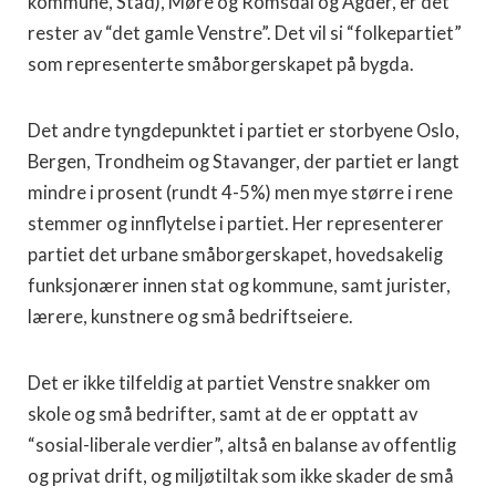
kommune, Stad), Møre og Romsdal og Agder, er det
rester av “det gamle Venstre”. Det vil si “folkepartiet”
som representerte småborgerskapet på bygda.
Det andre tyngdepunktet i partiet er storbyene Oslo,
Bergen, Trondheim og Stavanger, der partiet er langt
mindre i prosent (rundt 4-5%) men mye større i rene
stemmer og innflytelse i partiet. Her representerer
partiet det urbane småborgerskapet, hovedsakelig
funksjonærer innen stat og kommune, samt jurister,
lærere, kunstnere og små bedriftseiere.
Det er ikke tilfeldig at partiet Venstre snakker om
skole og små bedrifter, samt at de er opptatt av
“sosial-liberale verdier”, altså en balanse av offentlig
og privat drift, og miljøtiltak som ikke skader de små