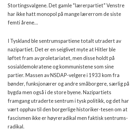
Stortingsvalgene. Det gamle “lærerpartiet” Venstre
har ikke hatt monopol på mange lærerrom de siste
femti årene…
I Tyskland ble sentrumspartiene totalt utradert av
nazipartiet. Det er en seiglivet myte at Hitler ble
løftet fram av proletariatet, men disse holdt på
sosialdemokratene og kommunistene som sine
partier. Massen av NSDAP-velgere i 1933 kom fra
bønder, funksjonærer og andre småborgere, særlig på
bygda men også i de store byene. Nazipartiets
framgang utraderte sentrum i tysk politikk, og det har
vært opphav til den borgerlige historiker-tesen om at
fascismen ikke er høyreradikal men faktisk sentrums-
radikal.