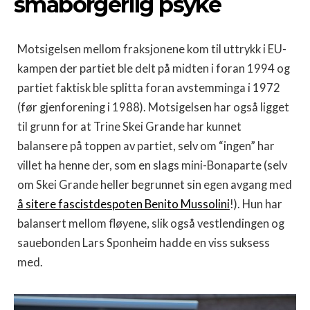
småborgerlig psyke
Motsigelsen mellom fraksjonene kom til uttrykk i EU-
kampen der partiet ble delt på midten i foran 1994 og
partiet faktisk ble splitta foran avstemminga i 1972
(før gjenforening i 1988). Motsigelsen har også ligget
til grunn for at Trine Skei Grande har kunnet
balansere på toppen av partiet, selv om “ingen” har
villet ha henne der, som en slags mini-Bonaparte (selv
om Skei Grande heller begrunnet sin egen avgang med
å sitere fascistdespoten Benito Mussolini
!). Hun har
balansert mellom fløyene, slik også vestlendingen og
sauebonden Lars Sponheim hadde en viss suksess
med.