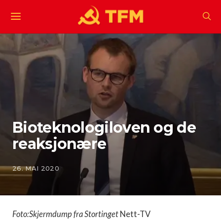
Bioteknologiloven og de
reaksjonære
26. MAI 2020
Foto:Skjermdump fra Stortinget
Nett-TV