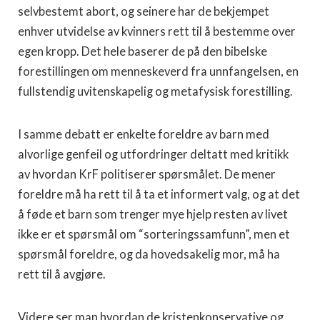
selvbestemt abort, og seinere har de bekjempet
enhver utvidelse av kvinners rett til å bestemme over
egen kropp. Det hele baserer de på den bibelske
forestillingen om menneskeverd fra unnfangelsen, en
fullstendig uvitenskapelig og metafysisk forestilling.
I samme debatt er enkelte foreldre av barn med
alvorlige genfeil og utfordringer deltatt med kritikk
av hvordan KrF politiserer spørsmålet. De mener
foreldre må ha rett til å ta et informert valg, og at det
å føde et barn som trenger mye hjelp resten av livet
ikke er et spørsmål om “sorteringssamfunn”, men et
spørsmål foreldre, og da hovedsakelig mor, må ha
rett til å avgjøre.
Videre ser man hvordan de kristenkonservative og