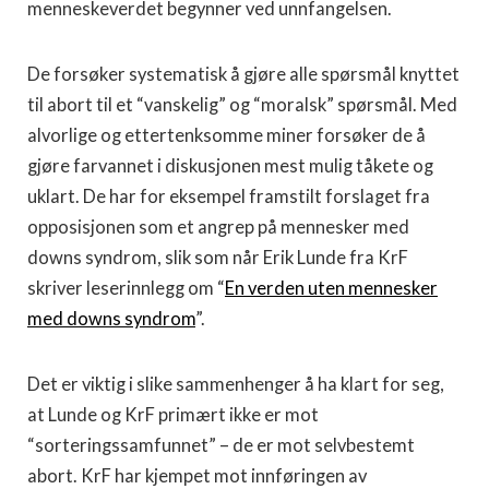
menneskeverdet begynner ved unnfangelsen.
De forsøker systematisk å gjøre alle spørsmål knyttet
til abort til et “vanskelig” og “moralsk” spørsmål. Med
alvorlige og ettertenksomme miner forsøker de å
gjøre farvannet i diskusjonen mest mulig tåkete og
uklart. De har for eksempel framstilt forslaget fra
opposisjonen som et angrep på mennesker med
downs syndrom, slik som når Erik Lunde fra KrF
skriver leserinnlegg om “
En verden uten mennesker
med downs syndrom
”.
Det er viktig i slike sammenhenger å ha klart for seg,
at Lunde og KrF primært ikke er mot
“sorteringssamfunnet” – de er mot selvbestemt
abort. KrF har kjempet mot innføringen av