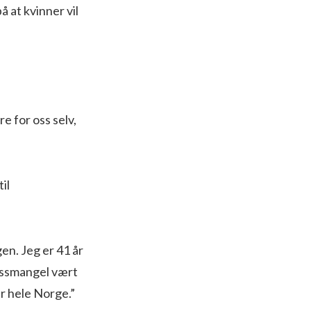
å at kvinner vil
re for oss selv,
il
en. Jeg er 41 år
lassmangel vært
er hele Norge.”