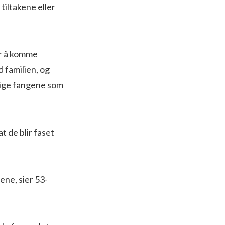
tiltakene eller
for å komme
 familien, og
lige fangene som
t de blir faset
rene, sier 53-