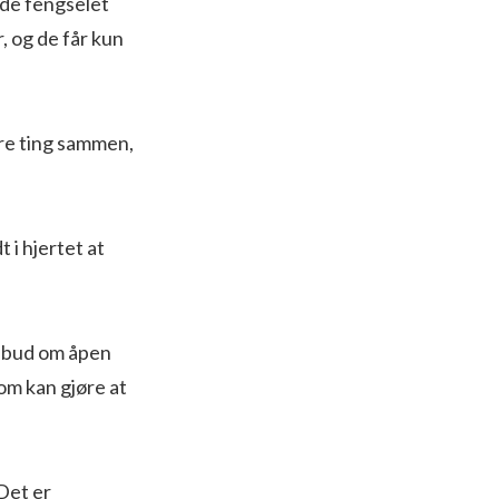
ede fengselet
, og de får kun
ere ting sammen,
 i hjertet at
ilbud om åpen
som kan gjøre at
 Det er