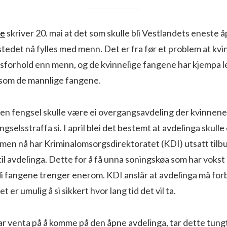
de
skriver 20. mai at det som skulle bli Vestlandets eneste 
stedet nå fylles med menn. Det er fra før et problem at kvi
sforhold enn menn, og de kvinnelige fangene har kjempa le
som de mannlige fangene.
gen fengsel skulle være ei overgangsavdeling der kvinnen
ngselsstraffa si. I april blei det bestemt at avdelinga skulle
men nå har Kriminalomsorgsdirektoratet (KDI) utsatt tilbu
til avdelinga. Dette for å få unna soningskøa som har voks
di fangene trenger enerom. KDI anslår at avdelinga må fo
t er umulig å si sikkert hvor lang tid det vil ta.
r venta på å komme på den åpne avdelinga, tar dette tung