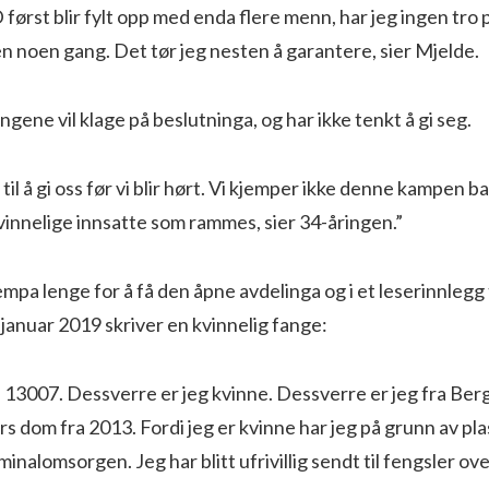
 først blir fylt opp med enda flere menn, har jeg ingen tro p
n noen gang. Det tør jeg nesten å garantere, sier Mjelde.
ngene vil klage på beslutninga, og har ikke tenkt å gi seg.
til å gi oss før vi blir hørt. Vi kjemper ikke denne kampen ba
innelige innsatte som rammes, sier 34-åringen.”
mpa lenge for å få den åpne avdelinga og i et leserinnlegg t
 januar 2019 skriver en kvinnelig fange:
. 13007. Dessverre er jeg kvinne. Dessverre er jeg fra Berg
rs dom fra 2013. Fordi jeg er kvinne har jeg på grunn av p
iminalomsorgen. Jeg har blitt ufrivillig sendt til fengsler ov