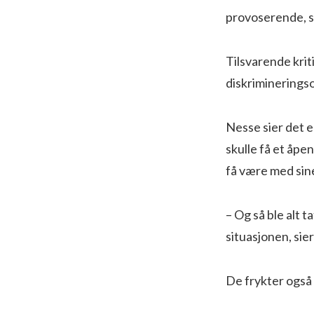
provoserende, s
Tilsvarende krit
diskriminerings
Nesse sier det e
skulle få et åpe
få være med sin
– Og så ble alt 
situasjonen, sier
De frykter også 