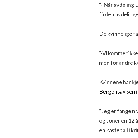
“- Når avdeling D
få den avdelinge
De kvinnelige fa
“-Vi kommer ikke 
men for andre kv
Kvinnene har kje
Bergensavisen
i
“Jeg er fange nr
og soner en 12 å
en kasteball i kr