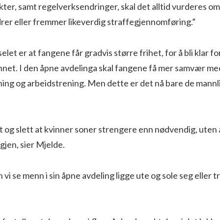
kter, samt regelverksendringer, skal det alltid vurderes om 
rer eller fremmer likeverdig straffegjennomføring.”
let er at fangene får gradvis større frihet, for å bli klar 
unnet. I den åpne avdelinga skal fangene få mer samvær med
ning og arbeidstrening. Men dette er det nå bare de mann
tt og slett at kvinner soner strengere enn nødvendig, uten a
gjen, sier Mjelde.
 vi se menn i sin åpne avdeling ligge ute og sole seg eller t