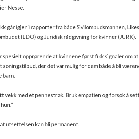
ier Nesse.
ikk går igjen i rapporter fra både Sivilombudsmannen, Likest
ombudet (LDO) og Juridisk rådgivning for kvinner (JURK).
r spesielt opprørende at kvinnene først fikk signaler om at
nt soningstilbud, der det var mulig for dem både å bli være
e barn.
tatt vekk med et pennestrøk. Bruk empatien og forsøk å sett
 hun.”
at utsettelsen kan bli permanent.