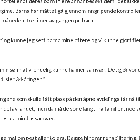
orteller at deres barn i flere år har besøkt dem i det lukk
gime. Barna har måttet gå gjennom inngripende kontroller
 måneden, tre timer av gangen pr. barn.
ing kunne jeg sett barna mine oftere og vi kunne gjort fl
t min sønn at vi endelig kunne ha mer samvær. Det gjør vondt
d, sier 34-åringen.”
ngene som skulle fått plass på den åpne avdelinga får nå t
n del av landet, men da må de sone langt fra familien, noe 
får enda mindre samvær.
lge mellom pest eller kolera. Begge hindrer rehabilitering.