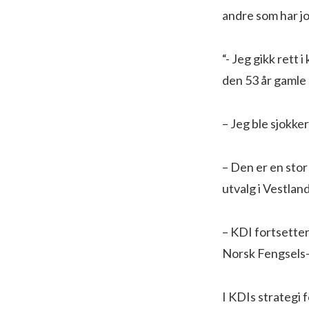
andre som har j
“- Jeg gikk rett 
den 53 år gamle
– Jeg ble sjokke
– Den er en stor 
utvalg i Vestla
– KDI fortsetter
Norsk Fengsels-
I KDIs strategi 