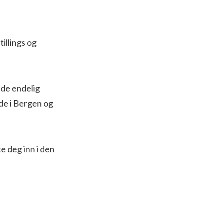
illings og
 de endelig
nde i Bergen og
e deg inn i den