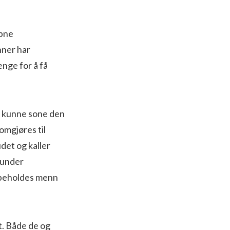
åpne
nner har
nge for å få
e kunne sone den
 omgjøres til
det og kaller
t under
rbeholdes menn
t. Både de og