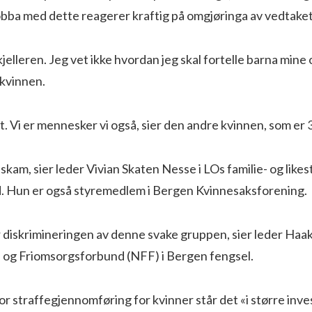
obba med dette reagerer kraftig på omgjøringa av vedtake
i kjelleren. Jeg vet ikke hvordan jeg skal fortelle barna mine
 kvinnen.
rt. Vi er mennesker vi også, sier den andre kvinnen, som er 3
skam, sier leder Vivian Skaten Nesse i LOs familie- og likest
nd. Hun er også styremedlem i Bergen Kvinnesaksforening.
 diskrimineringen av denne svake gruppen, sier leder Haak
 og Friomsorgsforbund (NFF) i Bergen fengsel.
for straffegjennomføring for kvinner står det «i større inve