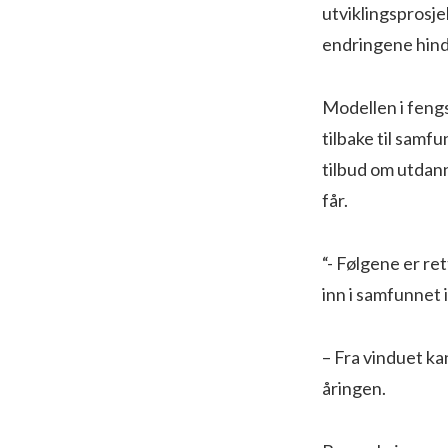
utviklingsprosje
endringene hind
Modellen i fengse
tilbake til samf
tilbud om utdan
får.
“- Følgene er re
inn i samfunnet i
– Fra vinduet kan
åringen.