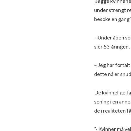
Begge kvinnene f
under strengt re
besøke en gang i
– Under åpen son
sier 53-åringen.
– Jeg har fortal
dette nå er snud
De kvinnelige fa
soning i en anne
de i realiteten 
“- Kvinner må ve