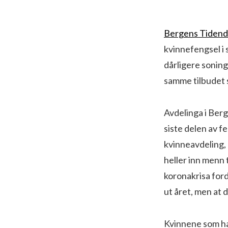
Bergens Tiden
kvinnefengsel i 
dårligere soning
samme tilbudet 
Avdelinga i Ber
siste delen av fe
kvinneavdeling, 
heller inn menn 
koronakrisa for
ut året, men at de
Kvinnene som ha