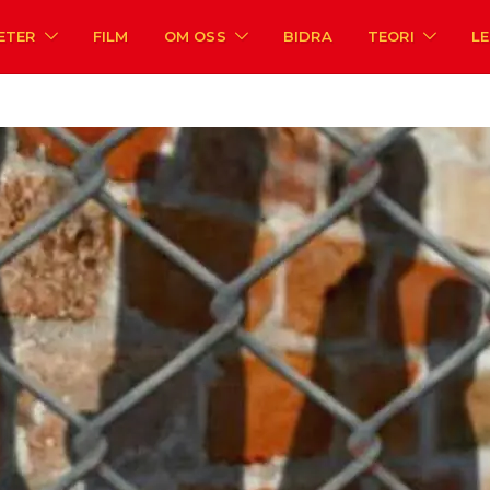
ETER
FILM
OM OSS
BIDRA
TEORI
L