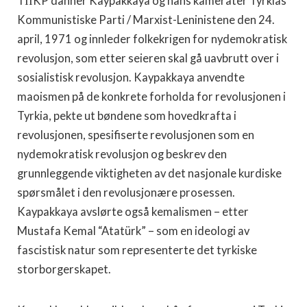
TİİKP danner Kaypakkaya og hans kamerater Tyrkias
Kommunistiske Parti / Marxist-Leninistene den 24.
april, 1971 og innleder folkekrigen for nydemokratisk
revolusjon, som etter seieren skal gå uavbrutt over i
sosialistisk revolusjon. Kaypakkaya anvendte
maoismen på de konkrete forholda for revolusjonen i
Tyrkia, pekte ut bøndene som hovedkrafta i
revolusjonen, spesifiserte revolusjonen som en
nydemokratisk revolusjon og beskrev den
grunnleggende viktigheten av det nasjonale kurdiske
spørsmålet i den revolusjonære prosessen.
Kaypakkaya avslørte også kemalismen – etter
Mustafa Kemal “Atatürk” – som en ideologi av
fascistisk natur som representerte det tyrkiske
storborgerskapet.