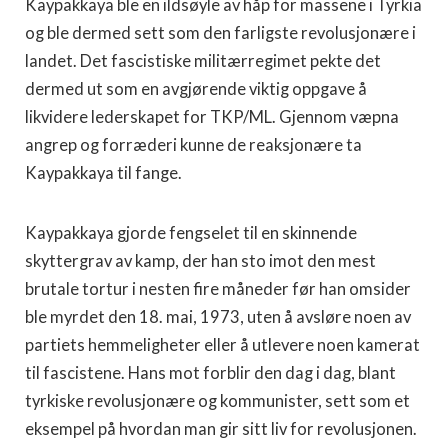
Kaypakkaya ble en ildsøyle av håp for massene i Tyrkia
og ble dermed sett som den farligste revolusjonære i
landet. Det fascistiske militærregimet pekte det
dermed ut som en avgjørende viktig oppgave å
likvidere lederskapet for TKP/ML. Gjennom væpna
angrep og forræderi kunne de reaksjonære ta
Kaypakkaya til fange.
Kaypakkaya gjorde fengselet til en skinnende
skyttergrav av kamp, der han sto imot den mest
brutale tortur i nesten fire måneder før han omsider
ble myrdet den 18. mai, 1973, uten å avsløre noen av
partiets hemmeligheter eller å utlevere noen kamerat
til fascistene. Hans mot forblir den dag i dag, blant
tyrkiske revolusjonære og kommunister, sett som et
eksempel på hvordan man gir sitt liv for revolusjonen.