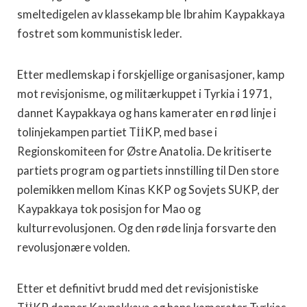
smeltedigelen av klassekamp ble Ibrahim Kaypakkaya
fostret som kommunistisk leder.
Etter medlemskap i forskjellige organisasjoner, kamp
mot revisjonisme, og militærkuppet i Tyrkia i 1971,
dannet Kaypakkaya og hans kamerater en rød linje i
tolinjekampen partiet TİİKP, med base i
Regionskomiteen for Østre Anatolia. De kritiserte
partiets program og partiets innstilling til Den store
polemikken mellom Kinas KKP og Sovjets SUKP, der
Kaypakkaya tok posisjon for Mao og
kulturrevolusjonen. Og den røde linja forsvarte den
revolusjonære volden.
Etter et definitivt brudd med det revisjonistiske