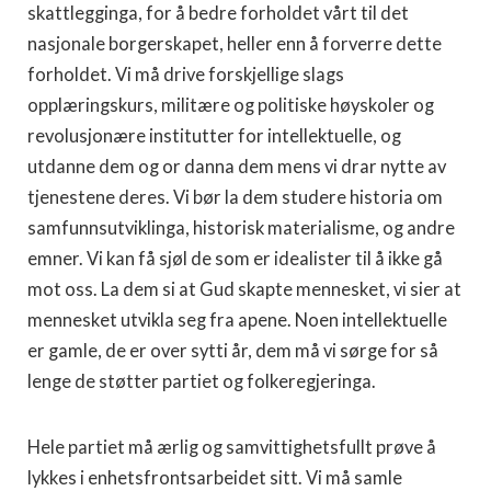
skattlegginga, for å bedre forholdet vårt til det
nasjonale borgerskapet, heller enn å forverre dette
forholdet. Vi må drive forskjellige slags
opplæringskurs, militære og politiske høyskoler og
revolusjonære institutter for intellektuelle, og
utdanne dem og or danna dem mens vi drar nytte av
tjenestene deres. Vi bør la dem studere historia om
samfunnsutviklinga, historisk materialisme, og andre
emner. Vi kan få sjøl de som er idealister til å ikke gå
mot oss. La dem si at Gud skapte mennesket, vi sier at
mennesket utvikla seg fra apene. Noen intellektuelle
er gamle, de er over sytti år, dem må vi sørge for så
lenge de støtter partiet og folkeregjeringa.
Hele partiet må ærlig og samvittighetsfullt prøve å
lykkes i enhetsfrontsarbeidet sitt. Vi må samle