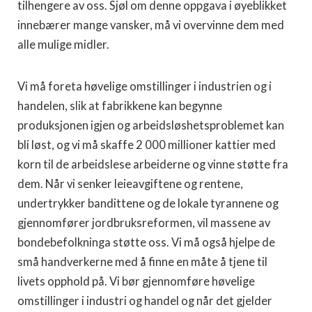
tilhengere av oss. Sjøl om denne oppgava i øyeblikket
innebærer mange vansker, må vi overvinne dem med
alle mulige midler.
Vi må foreta høvelige omstillinger i industrien og i
handelen, slik at fabrikkene kan begynne
produksjonen igjen og arbeidsløshetsproblemet kan
bli løst, og vi må skaffe 2 000 millioner kattier med
korn til de arbeidslese arbeiderne og vinne støtte fra
dem. Når vi senker leieavgiftene og rentene,
undertrykker bandittene og de lokale tyrannene og
gjennomfører jordbruksreformen, vil massene av
bondebefolkninga støtte oss. Vi må også hjelpe de
små handverkerne med å finne en måte å tjene til
livets opphold på. Vi bør gjennomføre høvelige
omstillinger i industri og handel og når det gjelder