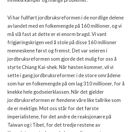
innvikla kamper og mange problemer.
Vi har fullført jordbruksreformen i de nordlige delene
av landet med en folkemengde på 160 millioner, og vi
må slå fast at dette er ei enorm bragd. Vi vant
frigjøringskrigen ved å stole på disse 160 millioner
menneskene først og fremst. Det var seieren i
jordbruksreformen som gjorde det mulig for oss å
styrte Chiang Kai-shek. Når høsten kommer, vil vi
sette i gang jordbruksreformer i de store områdene
som har en folkemengde på om lag 310 millioner, for å
knekke hele godseierklassen. Når det gjelder
jordbruksreformen er fiendene våre like tallrike som
de er mektige. Mot oss står for det første
imperialistene, for det andre de reaksjonære på
Taiwan og i Tibet, for det tredje restene av