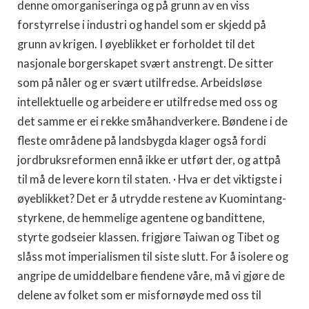
denne omorganiseringa og på grunn av en viss
forstyrrelse i industri og handel som er skjedd på
grunn av krigen. I øyeblikket er forholdet til det
nasjonale borgerskapet svært anstrengt. De sitter
som på nåler og er svært utilfredse. Arbeidsløse
intellektuelle og arbeidere er utilfredse med oss og
det samme er ei rekke småhandverkere. Bøndene i de
fleste områdene på landsbygda klager også fordi
jordbruksreformen ennå ikke er utført der, og attpå
til må de levere korn til staten. · Hva er det viktigste i
øyeblikket? Det er å utrydde restene av Kuomintang-
styrkene, de hemmelige agentene og bandittene,
styrte godseier klassen. frigjøre Taiwan og Tibet og
slåss mot imperialismen til siste slutt. For å isolere og
angripe de umiddelbare fiendene våre, må vi gjøre de
delene av folket som er misfornøyde med oss til