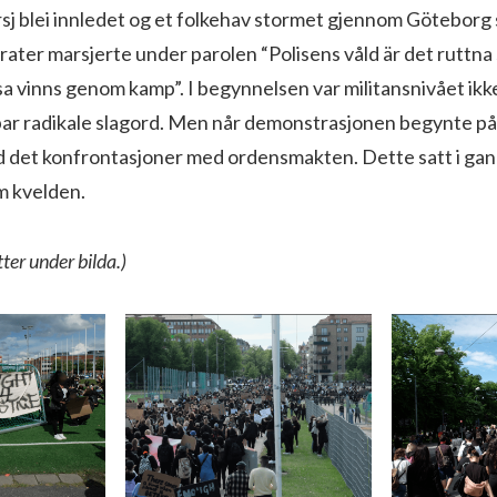
sj blei innledet og et folkehav stormet gjennom Göteborg
ater marsjerte under parolen “Polisens våld är det ruttna
a vinns genom kamp”. I begynnelsen var militansnivået ikk
 par radikale slagord. Men når demonstrasjonen begynte på
 det konfrontasjoner med ordensmakten. Dette satt i ga
om kvelden.
tter under bilda.)