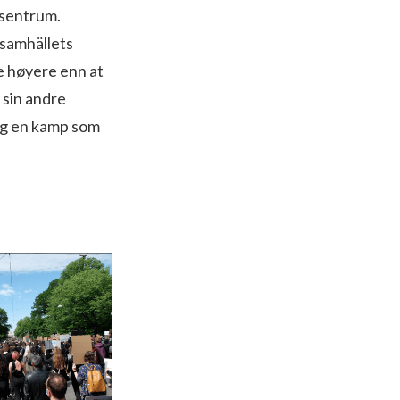
 sentrum.
 samhällets
e høyere enn at
 sin andre
ng en kamp som