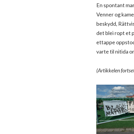
En spontant mar
Venner og kamer
beskydd, Rättvis
det blei ropt et
ettappe oppstod
varte til nitida 
(Artikkelen fortse