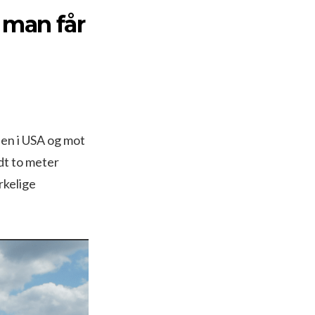
 man får
pen i USA og mot
ldt to meter
rkelige