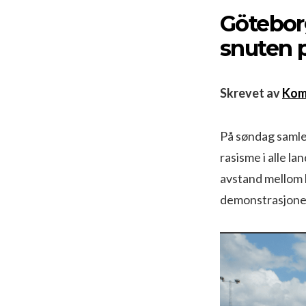
Götebor
snuten 
Skrevet av
Kom
På søndag samlet
rasisme i alle la
avstand mellom 
demonstrasjone