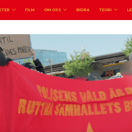
ETER
FILM
OM OSS
BIDRA
TEORI
L