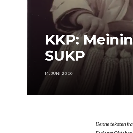
KKP: Meini
SUKP
14. JUNI 2020
Denne teksten fra
Forlaget Oktober,