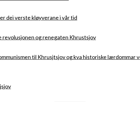
er dei verste kløyverane i vår tid
e revolusjonen og renegaten Khrustsjov
ommunismen til Khrusjtsjov og kva historiske lærdommar v
jsjov