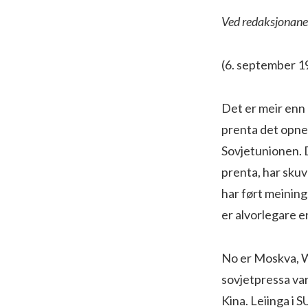
Ved redaksjonane
(6. september 1
Det er meir enn
prenta det opne 
Sovjetunionen. D
prenta, har skuv
har ført meining
er alvorlegare e
No er Moskva, W
sovjetpressa var
Kina. Leiinga i 