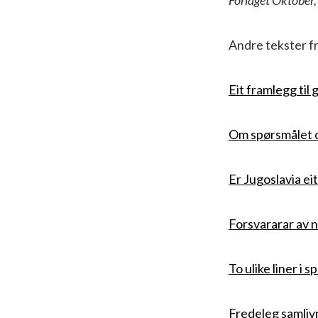
Andre tekster fr
Eit framlegg til
Om spørsmålet o
Er Jugoslavia eit
Forsvararar av 
To ulike liner i 
Fredeleg samlivn