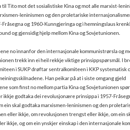
til Tito mot det sosialistiske Kina og mot alle marxist-leninis
rxismen-leninismen og den proletariske internasjonalismen
7-Fråsegna og 1960-Kunngjeringa og i hemningslaus krenki
bund og gjensidig hjelp mellom Kina og Sovjetunionen.
ene no innanfor den internasjonale kommunistrørsla og mel
ionen trekk inn ei heil rekkje viktige prinsippspørsmål. I b
komiteen i SUKP drøftar sentralkomiteen i KKP systematisk
meiningsskilnadene. Han peikar på at i siste omgang gjeld
ene som finst no mellom partia Kina og Sovjetunionen spø
er ikkje godtaka dei revolusjonære prinsippa i 1957-Fråse
m ein skal godtaka marxismen-leninismen og den proletari
en eller ikkje, om revolusjonen trengst eller ikkje, om ein s
ler ikkje, og om ein ynskjer einskap i den internasjonale k