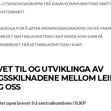
Å UTSENDINGSGRUPPA FRÅ KINAS KOMMUNISTISKE PARTI 
SYSTERPARTI
MLEGGA FOR Å LØYSA MEININGSSKILNADENE OG NÅ FRAM 
BREVET SENTRALKOMITEEN I KKP SENDE SOM SVAR PÅ
NSBREVET FRÅ SETNRALKOMITEEN I SUKP.
ET TIL OG UTVIKLINGA AV
GSSKILNADENE MELLOM LEII
G OSS
det opne brevet frå sentralkomiteen i SUKP