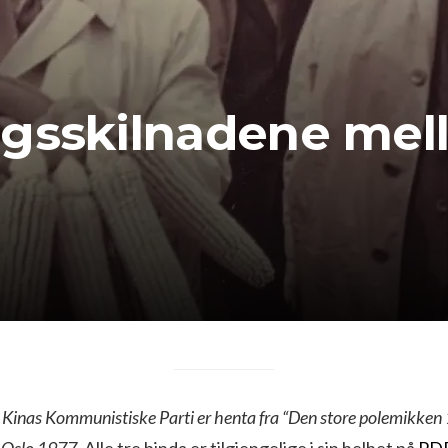
ngsskilnadene mel
 Kinas Kommunistiske Parti er henta fra “Den store polemikken 1
 Oslo 1977.
Alle tre binda er tilgjengelige i sin helhet på
PDF