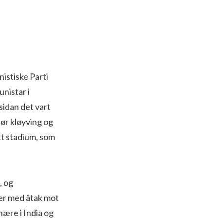
istiske Parti
unistar i
sidan det vart
før kløyving og
tt stadium, som
, og
ier med åtak mot
nære i India og