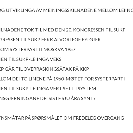
OG UTVIKLINGA AV MEININGSSKILNADENE MELLOM LEIING
LNADENE TOK TIL MED DEN 20. KONGRESSEN TIL SUKP
GRESSEN TIL SUKP FEKK ALVORLEGE FYLGJER
OM SYSTERPARTI I MOSKVA 1957
EN TIL SUKP-LEIINGA VEKS
UKP GÅR TIL OVERRASKINGSÅTAK PÅ KKP
LOM DEI TO LINENE PÅ 1960-MØTET FOR SYSTERPARTI
EN TIL SUKP-LEIINGA VERT SETT I SYSTEM
NSGJERNINGANE DEI SISTE SJU ÅRA SYNT?
SYNSMÅTAR PÅ SPØRSMÅLET OM FREDELEG OVERGANG