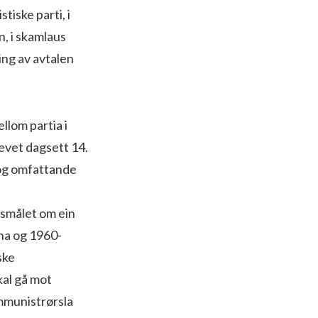
tiske parti, i
, i skamlaus
ng av avtalen
lom partia i
revet dagsett 14.
 og omfattande
rsmålet om ein
gna og 1960-
ske
kal gå mot
ommunistrørsla