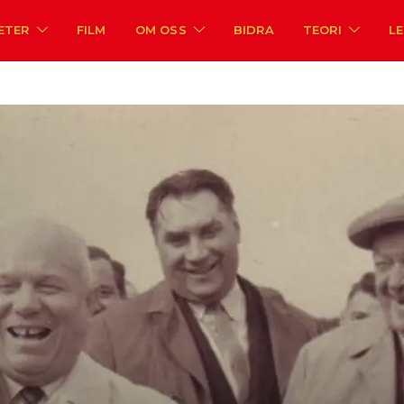
ETER
FILM
OM OSS
BIDRA
TEORI
L