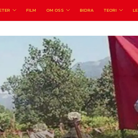
ETER
FILM
OM OSS
BIDRA
TEORI
L