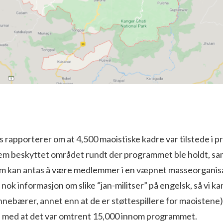
 rapporterer om at 4,500 maoistiske kadre var tilstede i 
em beskyttet området rundt der programmet ble holdt, 
 som kan antas å være medlemmer i en væpnet masseorganisa
g nok informasjon om slike “jan-militser” på engelsk, så vi k
innebærer, annet enn at de er støttespillere for maoistene
 med at det var omtrent 15,000 innom programmet.