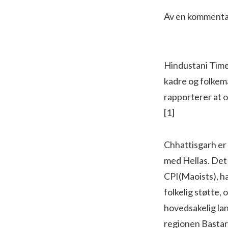
Av en kommentat
Hindustani Times
kadre og folkem
rapporterer at o
[1]
Chhattisgarh er
med Hellas. Det 
CPI(Maoists), ha
folkelig støtte,
hovedsakelig lan
regionen Bastar.