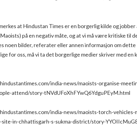
t merkes at Hindustan Times er en borgerlig kilde og jobber a
aoists) på en negativ måte, og at vi må være kritiske til d
nes noen bilder, referater eller annen informasjon om det
ige for oss, må vi ta det borgerlige medier skriver med en k
.hindustantimes.com/india-news/maoists-organise-meetin
eople-attend/story-tNVdUFoXhFYwQ6YdguPEyM.html
.hindustantimes.com/india-news/maoists-torch-vehicles-
n-site-in-chhattisgarh-s-sukma-district/story-YYOIIcM