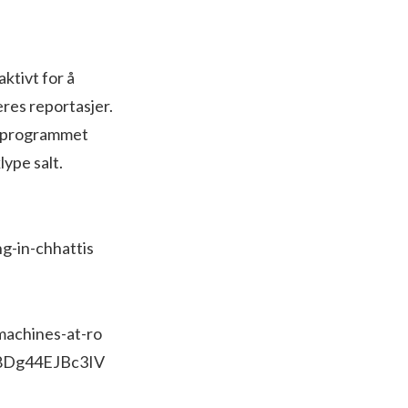
ktivt for å
eres reportasjer.
te programmet
lype salt.
g-in-chhattis
machines-at-ro
uG8Dg44EJBc3IV