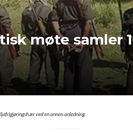
stisk møte samler 
iljafrigjøringshær ved en annen anledning.