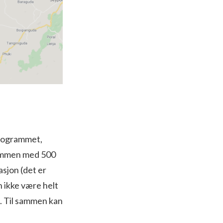
programmet,
sammen med 500
sjon (det er
an ikke være helt
). Til sammen kan