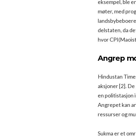
eksempel, ble en
møter, med prog
landsbybeboere 
delstaten, da det
hvor CPI(Maoists)
Angrep mo
Hindustan Times
aksjoner [2]. De
en politistasjon 
Angrepet kan ant
ressurser og mul
Sukma er et områ