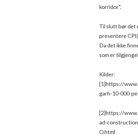
korridor”.
Til slutt bør de
presentere CPI(M
Da det ikke fin
som er tilgjengel
Kilder:
[1]​https://www
garh-10-000-p
[2]​https://www
ad-constructio
O.html