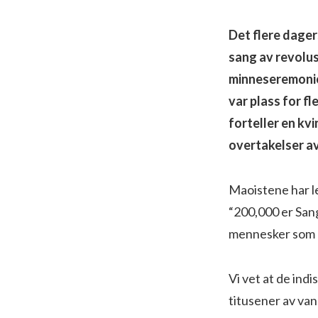
Det flere dage
sang av revolus
minneseremonier
var plass for f
forteller en kv
overtakelser av
Maoistene har le
“200,000 er San
mennesker som e
Vi vet at de ind
titusener av van