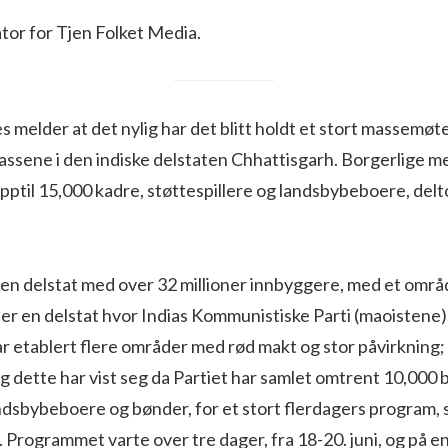
or for Tjen Folket Media.
 melder at det nylig har det blitt holdt et stort massemøt
assene i den indiske delstaten Chhattisgarh. Borgerlige m
pptil 15,000 kadre, støttespillere og landsbybeboere, delt
 en delstat med over 32 millioner innbyggere, med et områ
er en delstat hvor Indias Kommunistiske Parti (maoistene),
r etablert flere områder med rød makt og stor påvirkning; 
 og dette har vist seg da Partiet har samlet omtrent 10,000
dsbybeboere og bønder, for et stort flerdagers program, s
 Programmet varte over tre dager, fra 18-20. juni, og på e