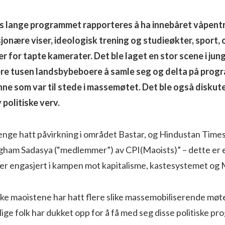
rs lange programmet rapporteres å ha innebåret våpent
jonære viser, ideologisk trening og studieøkter, sport, 
 for tapte kamerater. Det ble laget en stor scene i jun
lere tusen landsbybeboere å samle seg og delta på pro
inne som var til stede i massemøtet. Det ble også diskut
 politiske verv.
nge hatt påvirkning i området Bastar, og Hindustan Times 
gham Sadasya (“medlemmer”) av CPI(Maoists)” – dette er et
r engasjert i kampen mot kapitalisme, kastesystemet og 
iske maoistene har hatt flere slike massemobiliserende møte
lige folk har dukket opp for å få med seg disse politiske 