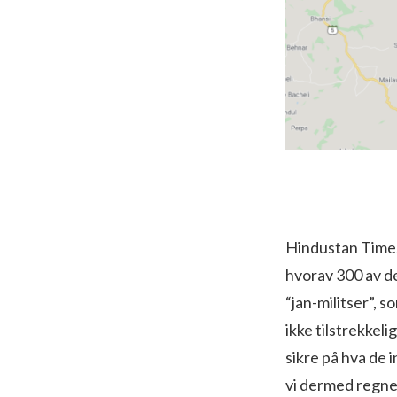
Hindustan Times
hvorav 300 av d
“jan-militser”,
ikke tilstrekkeli
sikre på hva de 
vi dermed regne