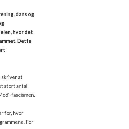
rening, dans og
og
gelen, hvor det
grammet. Dette
ert
skriver at
 stort antall
Modi-fascismen.
r før, hvor
programmene. For