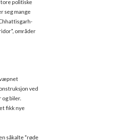
tore politiske
ker seg mange
 Chhattisgarh-
rridor”, områder
t væpnet
konstruksjon ved
 og biler.
et fikk nye
en såkalte “røde