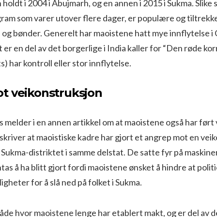
 holdt i 2004 i Abujmarh, og en annen i 2015 i Sukma. Slike s
ram som varer utover flere dager, er populære og tiltrek
og bønder. Generelt har maoistene hatt mye innflytelse i
 er en del av det borgerlige i India kaller for “Den røde ko
 har kontroll eller stor innflytelse.
t veikonstruksjon
 melder i en annen artikkel om at maoistene også har før
 skriver at maoistiske kadre har gjort et angrep mot en vei
i Sukma-distriktet i samme delstat. De satte fyr på maskiner
as å ha blitt gjort fordi maoistene ønsket å hindre at politi
igheter for å slå ned på folket i Sukma.
de hvor maoistene lenge har etablert makt, og er del av d