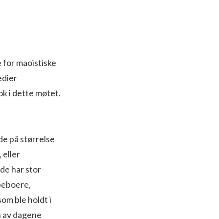
e for maoistiske
edier
ok i dette møtet.
de på størrelse
 eller
de har stor
 beboere,
om ble holdt i
n av dagene