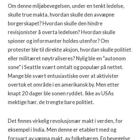
Om denne miljøbevegelsen, under en tenkt ledelse,
skulle true makta, hvordan skulle den avvæpne
borgerskapet? Hvordan skulle den hindre
revisjonister å overta ledelsen? Hvordan skulle
spioner og informanter holdes utenfor? Om
protester ble til direkte aksjon, hvordan skulle politiet
eller militæret nøytraliseres? Nylig ble en “autonom
sone” i Seattle svært omtalt og populær på nettet.
Mange ble svært entusiastiske over at aktivister
overtok et område i en amerikansk by. Men etter
knapt 20 dager ble sonen ryddet. Ikke av USAs
mektige hær, de trengte bare politiet.
Det finnes virkelig revolusjonær makt i verden, for
eksempel i India. Men denne er etablert med og
forsvart av væpna makt, av folkehæren. En bevegelse