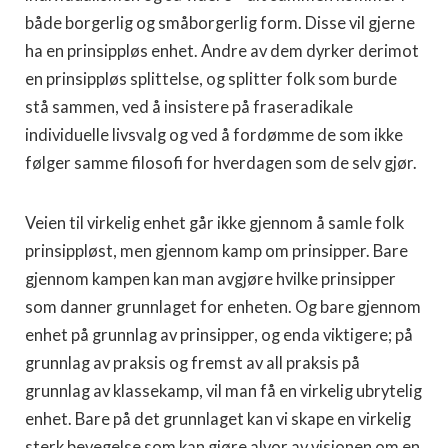
både borgerlig og småborgerlig form. Disse vil gjerne
ha en prinsippløs enhet. Andre av dem dyrker derimot
en prinsippløs splittelse, og splitter folk som burde
stå sammen, ved å insistere på fraseradikale
individuelle livsvalg og ved å fordømme de som ikke
følger samme filosofi for hverdagen som de selv gjør.
Veien til virkelig enhet går ikke gjennom å samle folk
prinsippløst, men gjennom kamp om prinsipper. Bare
gjennom kampen kan man avgjøre hvilke prinsipper
som danner grunnlaget for enheten. Og bare gjennom
enhet på grunnlag av prinsipper, og enda viktigere; på
grunnlag av praksis og fremst av all praksis på
grunnlag av klassekamp, vil man få en virkelig ubrytelig
enhet. Bare på det grunnlaget kan vi skape en virkelig
sterk bevegelse som kan gjøre alvor av visjonen om en