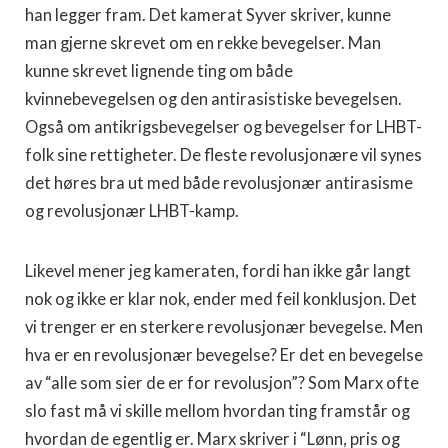
han legger fram. Det kamerat Syver skriver, kunne
man gjerne skrevet om en rekke bevegelser. Man
kunne skrevet lignende ting om både
kvinnebevegelsen og den antirasistiske bevegelsen.
Også om antikrigsbevegelser og bevegelser for LHBT-
folk sine rettigheter. De fleste revolusjonære vil synes
det høres bra ut med både revolusjonær antirasisme
og revolusjonær LHBT-kamp.
Likevel mener jeg kameraten, fordi han ikke går langt
nok og ikke er klar nok, ender med feil konklusjon. Det
vi trenger er en sterkere revolusjonær bevegelse. Men
hva er en revolusjonær bevegelse? Er det en bevegelse
av “alle som sier de er for revolusjon”? Som Marx ofte
slo fast må vi skille mellom hvordan ting framstår og
hvordan de egentlig er. Marx skriver i “Lønn, pris og