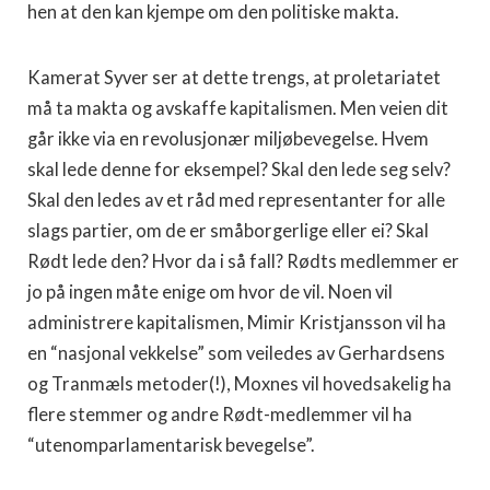
hen at den kan kjempe om den politiske makta.
Kamerat Syver ser at dette trengs, at proletariatet
må ta makta og avskaffe kapitalismen. Men veien dit
går ikke via en revolusjonær miljøbevegelse. Hvem
skal lede denne for eksempel? Skal den lede seg selv?
Skal den ledes av et råd med representanter for alle
slags partier, om de er småborgerlige eller ei? Skal
Rødt lede den? Hvor da i så fall? Rødts medlemmer er
jo på ingen måte enige om hvor de vil. Noen vil
administrere kapitalismen, Mimir Kristjansson vil ha
en “nasjonal vekkelse” som veiledes av Gerhardsens
og Tranmæls metoder(!), Moxnes vil hovedsakelig ha
flere stemmer og andre Rødt-medlemmer vil ha
“utenomparlamentarisk bevegelse”.