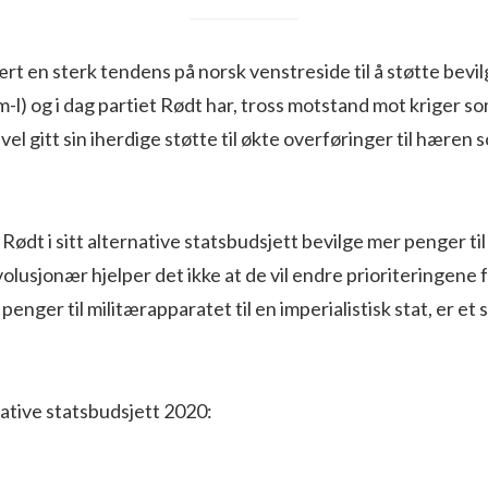
rt en sterk tendens på norsk venstreside til å støtte bevilg
-l) og i dag partiet Rødt har, tross motstand mot kriger s
evel gitt sin iherdige støtte til økte overføringer til hæren 
Rødt i sitt alternative statsbudsjett bevilge mer penger til 
olusjonær hjelper det ikke at de vil endre prioriteringene fr
enger til militærapparatet til en imperialistisk stat, er et
ative statsbudsjett 2020: