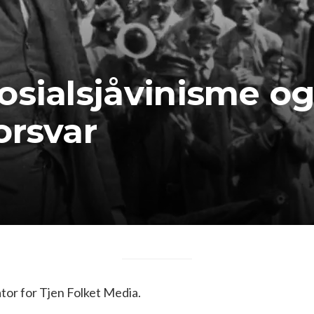
osialsjåvinisme o
orsvar
or for Tjen Folket Media.