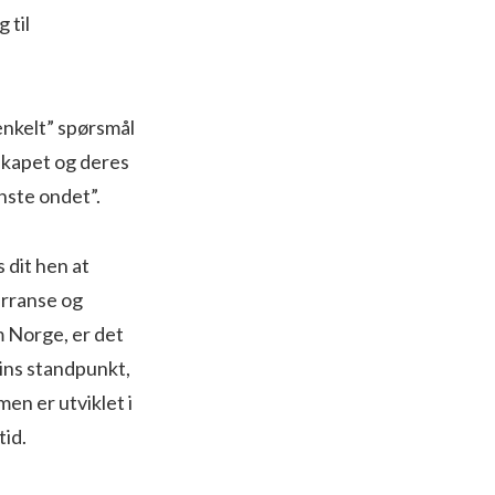
 til
“enkelt” spørsmål
rskapet og deres
nste ondet”.
 dit hen at
urranse og
m Norge, er det
nins standpunkt,
men er utviklet i
tid.