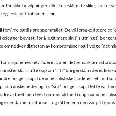
 for slike bevilgninger, eller foreslår økte slike, slutter seg
n og sosialpatriotismens leir.
 forvirre og tilsløre spørsmålet. De vil forsøke å gjøre et 
åkelegger bevisst, for å legitimere sin tilslutning til borge
akke om nødvendigheten av kompromisser og å velge “det mi
for nasjonenes selvråderett, men dette må ikke misforstås
unister skal slutte opp om “sitt” borgerskap i deres konk
dre borgerskap. I de imperialistiske landene, i et land so
ikt å ønske nederlag for “sitt” borgerskap. Dette var Le
indre aktuelt men tvert om mer aktuelt i dag, når imperialis
g er enda mer militarisert og råtten enn den var på Lenins 