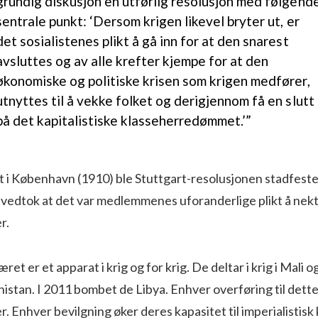
grundig diskusjon en utførlig resolusjon med følgend
sentrale punkt: ‘Dersom krigen likevel bryter ut, er
det sosialistenes plikt å gå inn for at den snarest
avsluttes og av alle krefter kjempe for at den
økonomiske og politiske krisen som krigen medfører,
utnyttes til å vekke folket og derigjennom få en slutt
på det kapitalistiske klasseherredømmet.’”
t i København (1910) ble Stuttgart-resolusjonen stadfeste
 vedtok at det var medlemmenes uforanderlige plikt å nek
r.
ret er et apparat i krig og for krig. De deltar i krig i Mali o
stan. I 2011 bombet de Libya. Enhver overføring til dette
r. Enhver bevilgning øker deres kapasitet til imperialistisk 