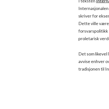
I teksten
Intern
Internasjonalen 
skriver for ekse
Dette ville være
forsvarspolitikk
proletarisk ver
Det som likevel l
avvise enhver ove
tradisjonen til I