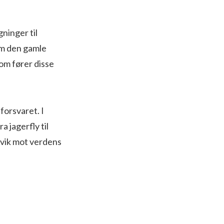
ninger til
om den gamle
som fører disse
forsvaret. I
a jagerfly til
 svik mot verdens