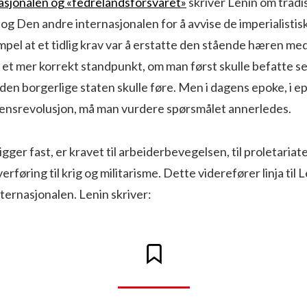
asjonalen og «fedrelandsforsvaret»
skriver Lenin om tradi
og Den andre internasjonalen for å avvise de imperialistis
mpel at et tidlig krav var å erstatte den stående hæren med 
 et mer korrekt standpunkt, om man først skulle befatte s
 den borgerlige staten skulle føre. Men i dagens epoke, i e
densrevolusjon, må man vurdere spørsmålet annerledes.
igger fast, er kravet til arbeiderbevegelsen, til proletariat
rføring til krig og militarisme. Dette viderefører linja til Le
nternasjonalen. Lenin skriver: