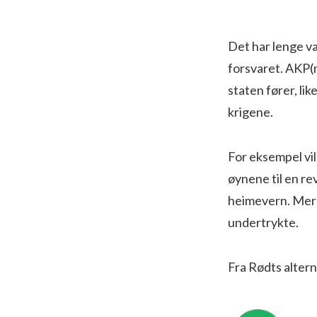
Det har lenge væ
forsvaret. AKP(m
staten fører, lik
krigene.
For eksempel vil 
øynene til en rev
heimevern. Mer p
undertrykte.
Fra Rødts altern