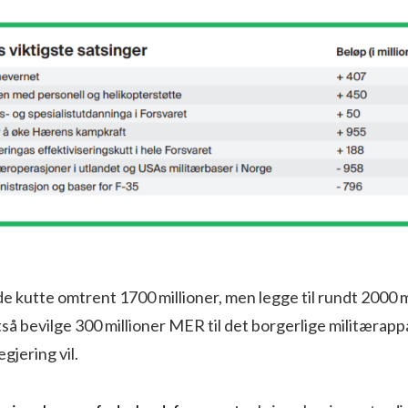
de kutte omtrent 1700 millioner, men legge til rundt 2000 mi
altså bevilge 300 millioner MER til det borgerlige militærap
jering vil.