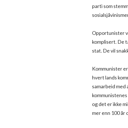
parti som stemmer
sosialsjåvinisme
Opportunister vil
komplisert. De t
stat. De vil sn
Kommunister er 
hvert lands komm
samarbeid med an
kommunistenes pl
og det er ikke m
mer enn 100 år o