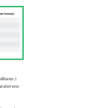
llioner, i
paratet enn