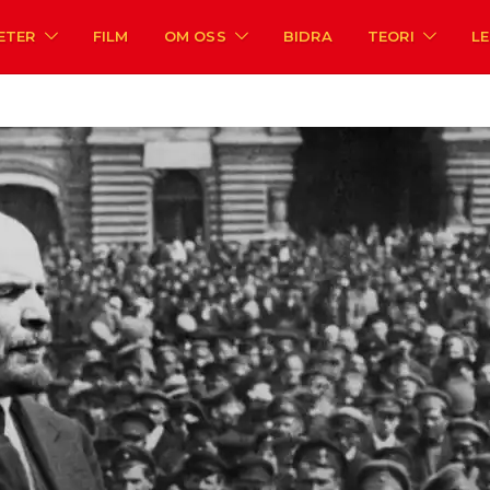
ETER
FILM
OM OSS
BIDRA
TEORI
L