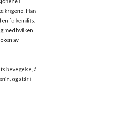
sjonene i
ke krigene. Han
en folkemilits.
eg med hvilken
poken av
ets bevegelse, å
nin, og står i