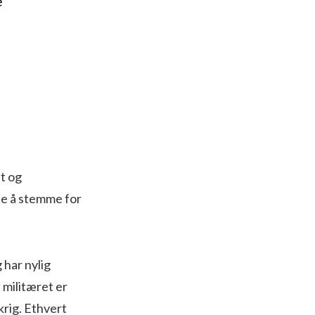
e
t og
te å stemme for
g har nylig
 militæret er
krig. Ethvert