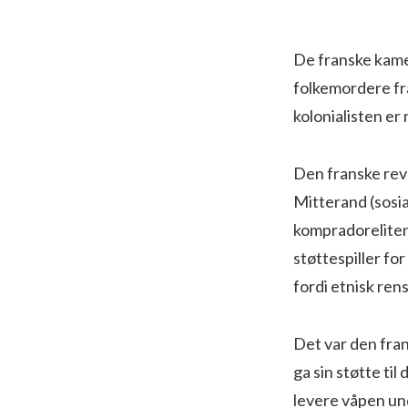
De franske kam
folkemordere fra
kolonialisten er
Den franske revo
Mitterand (sosia
kompradoreliten.
støttespiller f
fordi etnisk re
Det var den fran
ga sin støtte til
levere våpen un