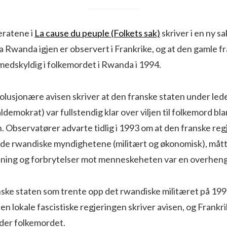
eratene i
La cause du peuple (Folkets sak)
skriver i en ny s
 Rwanda igjen er observert i Frankrike, og at den gamle f
 medskyldig i folkemordet i Rwanda i 1994.
lusjonære avisen skriver at den franske staten under lede
ldemokrat) var fullstendig klar over viljen til folkemord bl
 Observatører advarte tidlig i 1993 om at den franske reg
or de rwandiske myndighetene (militært og økonomisk), måt
nsning og forbrytelser mot menneskeheten var en overhen
ske staten som trente opp det rwandiske militæret på 1990
 den lokale fascistiske regjeringen skriver avisen, og Frankr
der folkemordet.