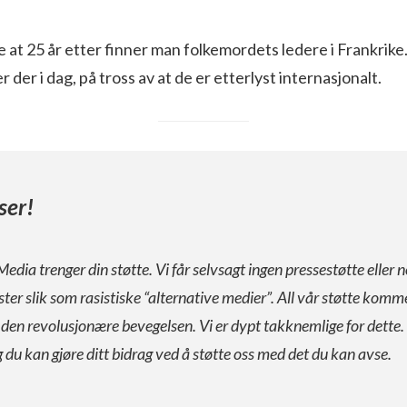
e at 25 år etter finner man folkemordets ledere i Frankrike.
 der i dag, på tross av at de er etterlyst internasjonalt.
ser!
Media trenger din støtte. Vi får selvsagt ingen pressestøtte eller n
ister slik som rasistiske “alternative medier”. All vår støtte komm
a den revolusjonære bevegelsen. Vi er dypt takknemlige for dette.
g du kan gjøre ditt bidrag ved å støtte oss med det du kan avse.