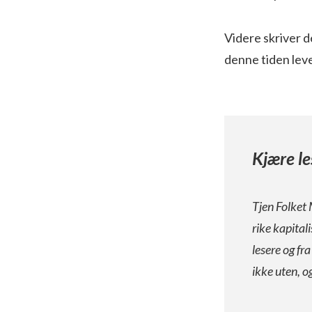
Videre skriver d
denne tiden lever
Kjære le
Tjen Folket 
rike kapital
lesere og fr
ikke uten, o