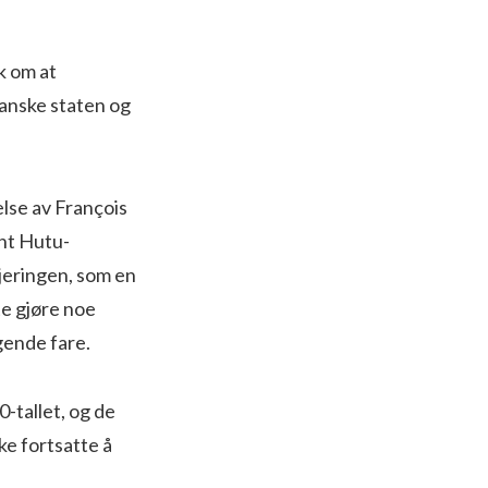
ak om at
ranske staten og
lse av François
ant Hutu-
jeringen, som en
te gjøre noe
gende fare.
-tallet, og de
ike fortsatte å