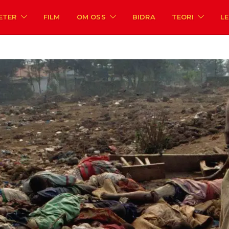
ETER
FILM
OM OSS
BIDRA
TEORI
L