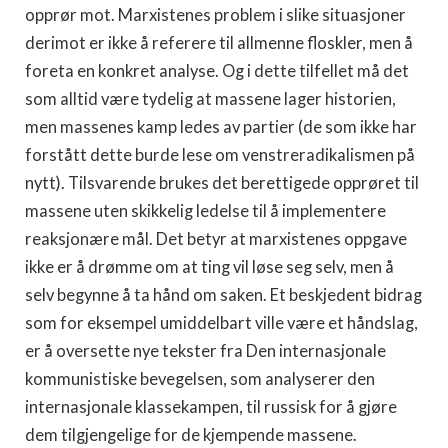
opprør mot. Marxistenes problem i slike situasjoner
derimot er ikke å referere til allmenne floskler, men å
foreta en konkret analyse. Og i dette tilfellet må det
som alltid være tydelig at massene lager historien,
men massenes kamp ledes av partier (de som ikke har
forstått dette burde lese om venstreradikalismen på
nytt). Tilsvarende brukes det berettigede opprøret til
massene uten skikkelig ledelse til å implementere
reaksjonære mål. Det betyr at marxistenes oppgave
ikke er å drømme om at ting vil løse seg selv, men å
selv begynne å ta hånd om saken. Et beskjedent bidrag
som for eksempel umiddelbart ville være et håndslag,
er å oversette nye tekster fra Den internasjonale
kommunistiske bevegelsen, som analyserer den
internasjonale klassekampen, til russisk for å gjøre
dem tilgjengelige for de kjempende massene.