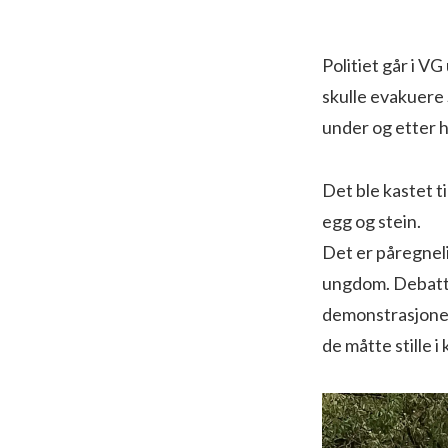
Politiet går i V
skulle evakuere
under og etter h
Det ble kastet ti
egg og stein.
Det er påregneli
ungdom. Debatten
demonstrasjonen 
de måtte stille i