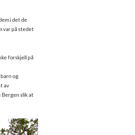
dem i det de
m var på stedet
kke forskjell på
t barn og
t av
 Bergen slik at