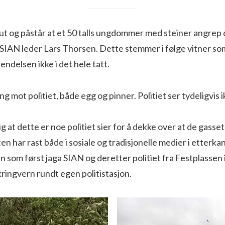
G ut og påstår at et 50 talls ungdommer med steiner angrep 
 SIAN leder Lars Thorsen. Dette stemmer i følge vitner so
endelsen ikke i det hele tatt.
ng mot politiet, både egg og pinner. Politiet ser tydeligvis i
g at dette er noe politiet sier for å dekke over at de gasse
 har rast både i sosiale og tradisjonelle medier i etterkan
som først jaga SIAN og deretter politiet fra Festplassen i
 kringvern rundt egen politistasjon.