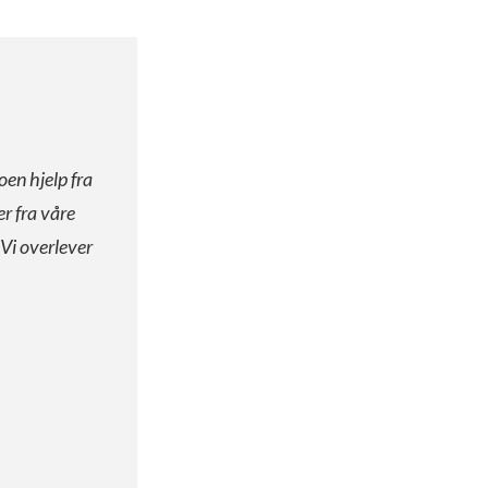
oen hjelp fra
er fra våre
 Vi overlever