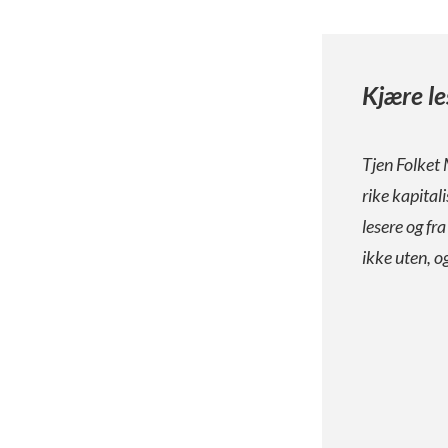
Kjære le
Tjen Folket 
rike kapital
lesere og fr
ikke uten, o