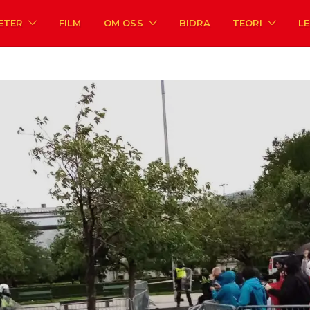
ETER
FILM
OM OSS
BIDRA
TEORI
L