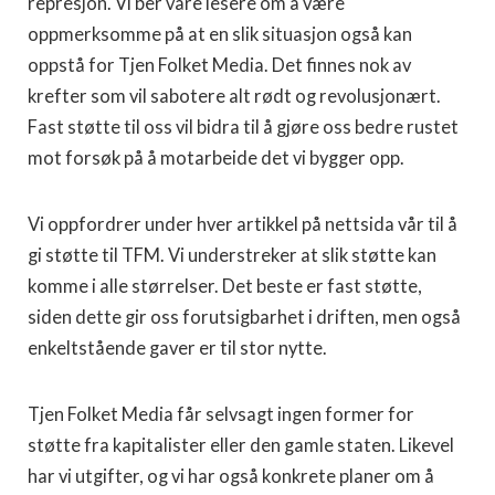
represjon. Vi ber våre lesere om å være
oppmerksomme på at en slik situasjon også kan
oppstå for Tjen Folket Media. Det finnes nok av
krefter som vil sabotere alt rødt og revolusjonært.
Fast støtte til oss vil bidra til å gjøre oss bedre rustet
mot forsøk på å motarbeide det vi bygger opp.
Vi oppfordrer under hver artikkel på nettsida vår til å
gi støtte til TFM. Vi understreker at slik støtte kan
komme i alle størrelser. Det beste er fast støtte,
siden dette gir oss forutsigbarhet i driften, men også
enkeltstående gaver er til stor nytte.
Tjen Folket Media får selvsagt ingen former for
støtte fra kapitalister eller den gamle staten. Likevel
har vi utgifter, og vi har også konkrete planer om å