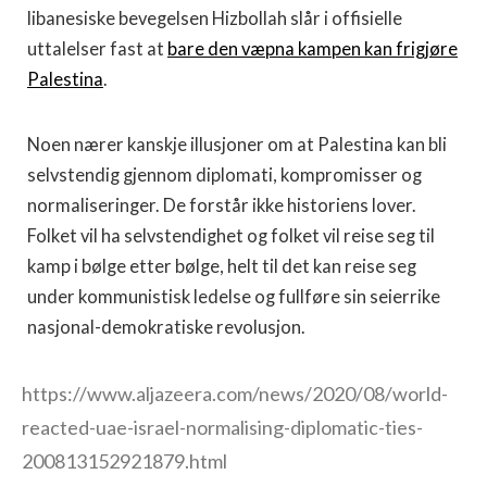
libanesiske bevegelsen Hizbollah slår i offisielle
uttalelser fast at
bare den væpna kampen kan frigjøre
Palestina
.
Noen nærer kanskje illusjoner om at Palestina kan bli
selvstendig gjennom diplomati, kompromisser og
normaliseringer. De forstår ikke historiens lover.
Folket vil ha selvstendighet og folket vil reise seg til
kamp i bølge etter bølge, helt til det kan reise seg
under kommunistisk ledelse og fullføre sin seierrike
nasjonal-demokratiske revolusjon.
https://www.aljazeera.com/news/2020/08/world-
reacted-uae-israel-normalising-diplomatic-ties-
200813152921879.html