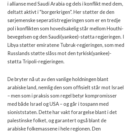
i allianse med Saudi Arabia og dels i konflikt med dem,
deltatt aktivt i “borgerkrigen”. Her støtter de den
sørjemenske seperatistregjeringen som er en tredje
pol i konflikten som hovedsakelig står mellom Houthi-
bevegelsen og den Saudi(yankee)-støtta regjeringen. I
Libya støtter emiratene Tubruk-regjeringen, som med
Russlands støtte slåss mot den tyrkisk(yankee)-
støtta Tripoli-regjeringen.
De bryter nå ut av den vanlige holdningen blant
arabiske land, nemlig den som offisielt står mot Israel
– men som i praksis som regel betyr kompromisser
med både Israel og USA – og går i tospann med
sioniststaten. Dette har vakt forargelse blant i det
palestinske folket, og garantert også blant de
arabiske folkemassene i hele regionen. Den