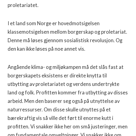
proletariatet.
I et land som Norge er hovedmotsigelsen
klassemotsigelsen mellom borgerskap og proletariat.
Denne må løses gjennom sosialistisk revolusjon. Og
den kan ikke løses på noe annet vis.
Angående klima- og miljøkampen må det slås fast at
borgerskapets eksistens er direkte knytta til
utbytting av proletariatet og verdens undertrykte
land og folk. Profitten kommer fra utbytting av disses
arbeid. Men den baserer seg også på utnyttelse av
naturressurser. Om disse skulle utnyttes på et
bærekraftig vis så ville det ført til enorme kutt i
profitten. Vi snakker ikke her om små justeringer, men
om fundamentale omveltninger. Vi snakker ikke om