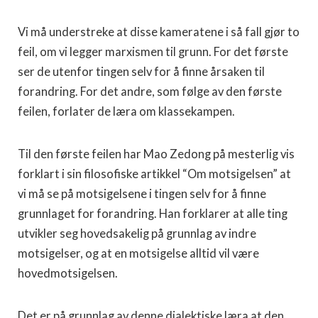
Vi må understreke at disse kameratene i så fall gjør to
feil, om vi legger marxismen til grunn. For det første
ser de utenfor tingen selv for å finne årsaken til
forandring. For det andre, som følge av den første
feilen, forlater de læra om klassekampen.
Til den første feilen har Mao Zedong på mesterlig vis
forklart i sin filosofiske artikkel “Om motsigelsen” at
vi må se på motsigelsene i tingen selv for å finne
grunnlaget for forandring. Han forklarer at alle ting
utvikler seg hovedsakelig på grunnlag av indre
motsigelser, og at en motsigelse alltid vil være
hovedmotsigelsen.
Det er på grunnlag av denne dialektiske læra at den