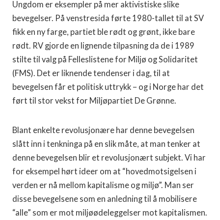
Ungdom er eksempler på mer aktivistiske slike
bevegelser. På venstresida førte 1980-tallet til at SV
fikk en ny farge, partiet ble rødt og grønt, ikke bare
rødt. RV gjorde en lignende tilpasning da de i 1989
stilte til valg på Felleslistene for Miljø og Solidaritet
(FMS). Det er liknende tendenser i dag, til at
bevegelsen får et politisk uttrykk – og i Norge har det
ført til stor vekst for Miljøpartiet De Grønne.
Blant enkelte revolusjonære har denne bevegelsen
slått inn i tenkninga på en slik måte, at man tenker at
denne bevegelsen blir et revolusjonært subjekt. Vi har
for eksempel hørt ideer om at “hovedmotsigelsen i
verden er nå mellom kapitalisme og miljø”. Man ser
disse bevegelsene som en anledning til å mobilisere
“alle” som er mot miljøødeleggelser mot kapitalismen.