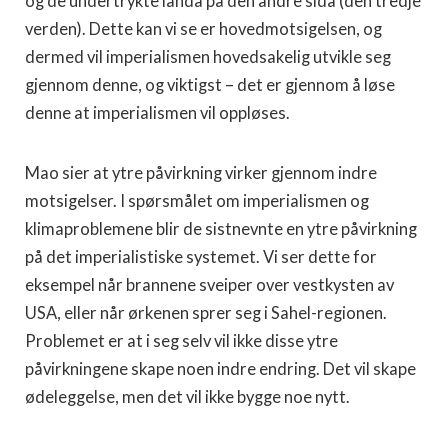
og de undertrykte landa på den andre sida (den tredje
verden). Dette kan vi se er hovedmotsigelsen, og
dermed vil imperialismen hovedsakelig utvikle seg
gjennom denne, og viktigst – det er gjennom å løse
denne at imperialismen vil oppløses.
Mao sier at ytre påvirkning virker gjennom indre
motsigelser. I spørsmålet om imperialismen og
klimaproblemene blir de sistnevnte en ytre påvirkning
på det imperialistiske systemet. Vi ser dette for
eksempel når brannene sveiper over vestkysten av
USA, eller når ørkenen sprer seg i Sahel-regionen.
Problemet er at i seg selv vil ikke disse ytre
påvirkningene skape noen indre endring. Det vil skape
ødeleggelse, men det vil ikke bygge noe nytt.