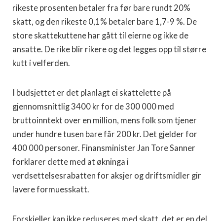
rikeste prosenten betaler fra før bare rundt 20%
skatt, og den rikeste 0,1% betaler bare 1,7-9 %. De
store skattekuttene har gått til eierne og ikke de
ansatte. De rike blir rikere og det legges opp til større
kutt i velferden.
I budsjettet er det planlagt ei skattelette på
gjennomsnittlig 3400 kr for de 300 000 med
bruttoinntekt over en million, mens folk som tjener
under hundre tusen bare får 200 kr. Det gjelder for
400 000 personer. Finansminister Jan Tore Sanner
forklarer dette med at økninga i
verdsettelsesrabatten for aksjer og driftsmidler gir
lavere formuesskatt.
Forskjeller kan ikke reduseres med skatt, det er en del