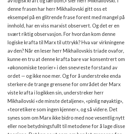
av logisk kraft og lærdom,» sier herr Mikhailovski. I
denne frasen har herr Mikhailovski gitt oss et
eksempel på en glitrende frase forent med mangel på
innhold, har en viss marxist observert. Og det er en
svært riktig observasjon. For hvordan kom denne
logiske krafta til Marx til uttrykk? Hva var virkningene
av den? Når en leser herr Mikhailovskis triade ovafor,
kunne en tru at denne krafta bare var konsentrert om
«økonomiske teorier» i den snevreste forstand av
ordet — og ikke noe mer. Og for å understreke enda
sterkere de trange grensene for området der Marx
viste krafta i logikken sin, understreker herr
Mikhailovski «de minste detaljene», «pinlig nøyaktig»,
«teoretikere som ingen kjenner», og så videre. Det
synes som om Marx ikke bidro med noe vesentlig nytt
eller noe betydningsfullt til metodene for å lage disse