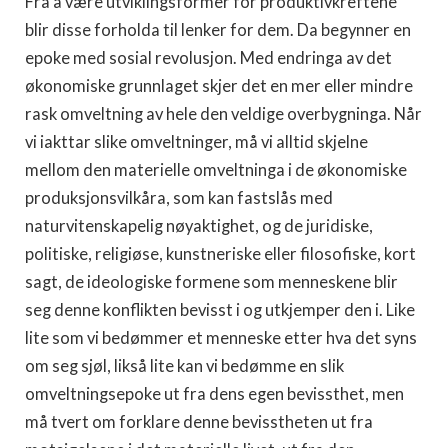
Fra å være utviklingsformer for produktivkreftene
blir disse forholda til lenker for dem. Da begynner en
epoke med sosial revolusjon. Med endringa av det
økonomiske grunnlaget skjer det en mer eller mindre
rask omveltning av hele den veldige overbygninga. Når
vi iakttar slike omveltninger, må vi alltid skjelne
mellom den materielle omveltninga i de økonomiske
produksjonsvilkåra, som kan fastslås med
naturvitenskapelig nøyaktighet, og de juridiske,
politiske, religiøse, kunstneriske eller filosofiske, kort
sagt, de ideologiske formene som menneskene blir
seg denne konflikten bevisst i og utkjemper den i. Like
lite som vi bedømmer et menneske etter hva det syns
om seg sjøl, likså lite kan vi bedømme en slik
omveltningsepoke ut fra dens egen bevissthet, men
må tvert om forklare denne bevisstheten ut fra