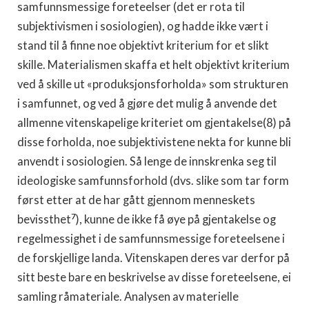
samfunnsmessige foreteelser (det er rota til
subjektivismen i sosiologien), og hadde ikke vært i
stand til å finne noe objektivt kriterium for et slikt
skille. Materialismen skaffa et helt objektivt kriterium
ved å skille ut «produksjonsforholda» som strukturen
i samfunnet, og ved å gjøre det mulig å anvende det
allmenne vitenskapelige kriteriet om gjentakelse(8) på
disse forholda, noe subjektivistene nekta for kunne bli
anvendt i sosiologien. Så lenge de innskrenka seg til
ideologiske samfunnsforhold (dvs. slike som tar form
først etter at de har gått gjennom menneskets
7
bevissthet
), kunne de ikke få øye på gjentakelse og
regelmessighet i de samfunnsmessige foreteelsene i
de forskjellige landa. Vitenskapen deres var derfor på
sitt beste bare en beskrivelse av disse foreteelsene, ei
samling råmateriale. Analysen av materielle