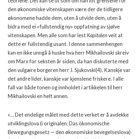
teoriene. Det kan se ut som om han lot grensene for
den økonomiske vitenskapen være der de tidligere
økonomene hadde dem, uten å utvide dem, uten å
bidra med ei «fullstendig ny» oppfatning av sjølve
vitenskapen. Men alle som har lest
Kapitalen
veit at
dette er fullstendig usant. I denne sammenhengen
kan en ikke unngå å huske hva herr Mikhailovski skreiv
om Marx for seksten år siden, da han diskuterte med
den vulgære borgeren herr J. Sjukovski(4). Kanskje var
det andre lider, kanskje var kjenslene friskere. I alle
fall var både tonen og innholdet i artikkelen til herr
Mikhailovski en helt annen.
«… Det endelige målet med dette verket er å avdekke
utviklingslova (i originalen: Das ökonomische
Bewegungsgesetz — den økonomiske bevegelseslova)