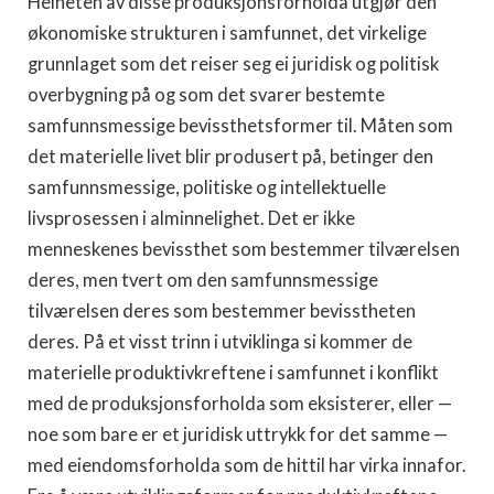
Helheten av disse produksjonsforholda utgjør den
økonomiske strukturen i samfunnet, det virkelige
grunnlaget som det reiser seg ei juridisk og politisk
overbygning på og som det svarer bestemte
samfunnsmessige bevissthetsformer til. Måten som
det materielle livet blir produsert på, betinger den
samfunnsmessige, politiske og intellektuelle
livsprosessen i alminnelighet. Det er ikke
menneskenes bevissthet som bestemmer tilværelsen
deres, men tvert om den samfunnsmessige
tilværelsen deres som bestemmer bevisstheten
deres. På et visst trinn i utviklinga si kommer de
materielle produktivkreftene i samfunnet i konflikt
med de produksjonsforholda som eksisterer, eller —
noe som bare er et juridisk uttrykk for det samme —
med eiendomsforholda som de hittil har virka innafor.