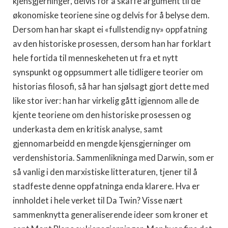
kjensgjerninger, delvis for å skaffe argument til de
økonomiske teoriene sine og delvis for å belyse dem.
Dersom han har skapt ei «fullstendig ny» oppfatning
av den historiske prosessen, dersom han har forklart
hele fortida til menneskeheten ut fra et nytt
synspunkt og oppsummert alle tidligere teorier om
historias filosofi, så har han sjølsagt gjort dette med
like stor iver: han har virkelig gått igjennom alle de
kjente teoriene om den historiske prosessen og
underkasta dem en kritisk analyse, samt
gjennomarbeidd en mengde kjensgjerninger om
verdenshistoria. Sammenlikninga med Darwin, som er
så vanlig i den marxistiske litteraturen, tjener til å
stadfeste denne oppfatninga enda klarere. Hva er
innholdet i hele verket til Da Twin? Visse nært
sammenknytta generaliserende ideer som kroner et