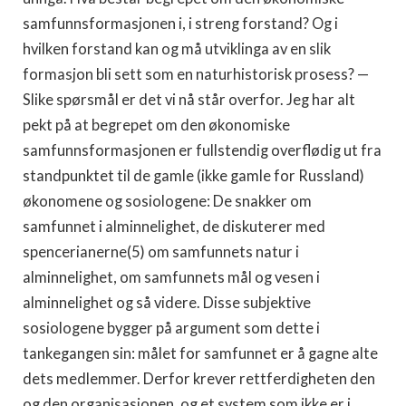
samfunnsformasjonen i, i streng forstand? Og i
hvilken forstand kan og må utviklinga av en slik
formasjon bli sett som en naturhistorisk prosess? —
Slike spørsmål er det vi nå står overfor. Jeg har alt
pekt på at begrepet om den økonomiske
samfunnsformasjonen er fullstendig overflødig ut fra
standpunktet til de gamle (ikke gamle for Russland)
økonomene og sosiologene: De snakker om
samfunnet i alminnelighet, de diskuterer med
spencerianerne(5) om samfunnets natur i
alminnelighet, om samfunnets mål og vesen i
alminnelighet og så videre. Disse subjektive
sosiologene bygger på argument som dette i
tankegangen sin: målet for samfunnet er å gagne alte
dets medlemmer. Derfor krever rettferdigheten den
og den organisasjonen, og et system som ikke er i