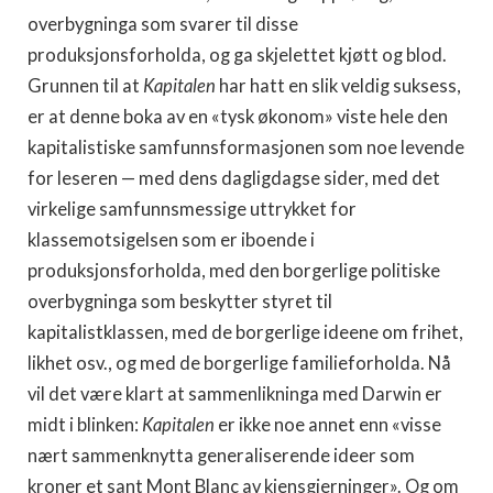
overbygninga som svarer til disse
produksjonsforholda, og ga skjelettet kjøtt og blod.
Grunnen til at
Kapitalen
har hatt en slik veldig suksess,
er at denne boka av en «tysk økonom» viste hele den
kapitalistiske samfunnsformasjonen som noe levende
for leseren — med dens dagligdagse sider, med det
virkelige samfunnsmessige uttrykket for
klassemotsigelsen som er iboende i
produksjonsforholda, med den borgerlige politiske
overbygninga som beskytter styret til
kapitalistklassen, med de borgerlige ideene om frihet,
likhet osv., og med de borgerlige familieforholda. Nå
vil det være klart at sammenlikninga med Darwin er
midt i blinken:
Kapitalen
er ikke noe annet enn «visse
nært sammenknytta generaliserende ideer som
kroner et sant Mont Blanc av kjensgjerninger». Og om