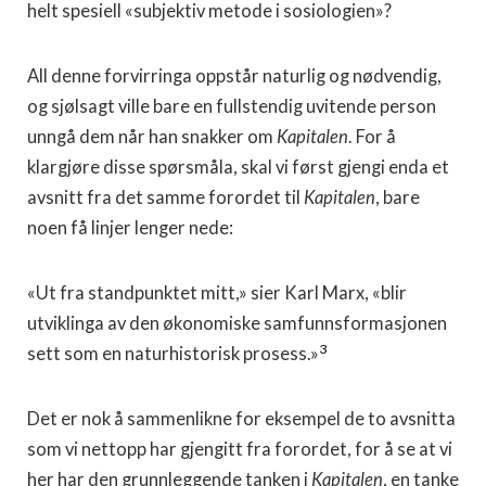
helt spesiell «subjektiv metode i sosiologien»?
All denne forvirringa oppstår naturlig og nødvendig,
og sjølsagt ville bare en fullstendig uvitende person
unngå dem når han snakker om
Kapitalen
. For å
klargjøre disse spørsmåla, skal vi først gjengi enda et
avsnitt fra det samme forordet til
Kapitalen
, bare
noen få linjer lenger nede:
«Ut fra standpunktet mitt,» sier Karl Marx, «blir
utviklinga av den økonomiske samfunnsformasjonen
3
sett som en naturhistorisk prosess.»
Det er nok å sammenlikne for eksempel de to avsnitta
som vi nettopp har gjengitt fra forordet, for å se at vi
her har den grunnleggende tanken i
Kapitalen
, en tanke