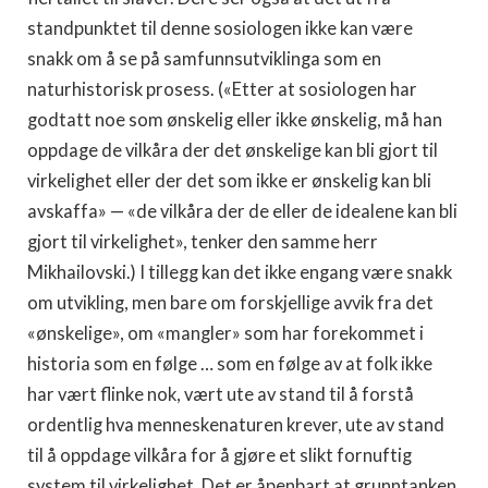
standpunktet til denne sosiologen ikke kan være
snakk om å se på samfunnsutviklinga som en
naturhistorisk prosess. («Etter at sosiologen har
godtatt noe som ønskelig eller ikke ønskelig, må han
oppdage de vilkåra der det ønskelige kan bli gjort til
virkelighet eller der det som ikke er ønskelig kan bli
avskaffa» — «de vilkåra der de eller de idealene kan bli
gjort til virkelighet», tenker den samme herr
Mikhailovski.) I tillegg kan det ikke engang være snakk
om utvikling, men bare om forskjellige avvik fra det
«ønskelige», om «mangler» som har forekommet i
historia som en følge … som en følge av at folk ikke
har vært flinke nok, vært ute av stand til å forstå
ordentlig hva menneskenaturen krever, ute av stand
til å oppdage vilkåra for å gjøre et slikt fornuftig
system til virkelighet. Det er åpenbart at grunntanken