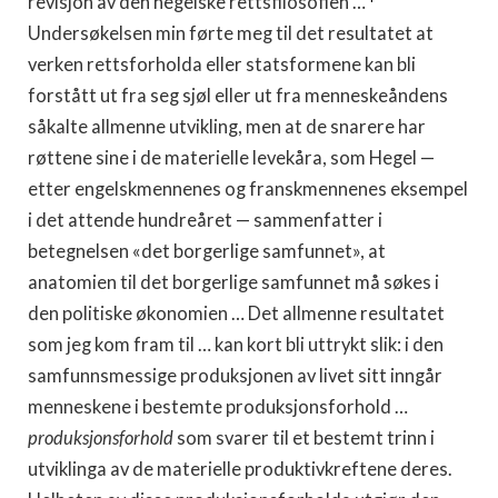
revisjon av den hegelske rettsfilosofien …
Undersøkelsen min førte meg til det resultatet at
verken rettsforholda eller statsformene kan bli
forstått ut fra seg sjøl eller ut fra menneskeåndens
såkalte allmenne utvikling, men at de snarere har
røttene sine i de materielle levekåra, som Hegel —
etter engelskmennenes og franskmennenes eksempel
i det attende hundreåret — sammenfatter i
betegnelsen «det borgerlige samfunnet», at
anatomien til det borgerlige samfunnet må søkes i
den politiske økonomien … Det allmenne resultatet
som jeg kom fram til … kan kort bli uttrykt slik: i den
samfunnsmessige produksjonen av livet sitt inngår
menneskene i bestemte produksjonsforhold …
produksjonsforhold
som svarer til et bestemt trinn i
utviklinga av de materielle produktivkreftene deres.