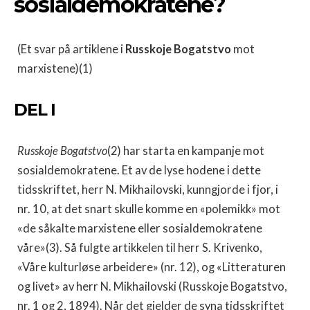
sosialdemokratene?
(Et svar på artiklene i
Russkoje Bogatstvo
mot
marxistene)(1)
DEL I
Russkoje Bogatstvo
(2) har starta en kampanje mot
sosialdemokratene. Et av de lyse hodene i dette
tidsskriftet, herr N. Mikhailovski, kunngjorde i fjor, i
nr. 10, at det snart skulle komme en «polemikk» mot
«de såkalte marxistene eller sosialdemokratene
våre»(3). Så fulgte artikkelen til herr S. Krivenko,
«Våre kulturløse arbeidere» (nr. 12), og «Litteraturen
og livet» av herr N. Mikhailovski (Russkoje Bogatstvo,
nr. 1 og 2, 1894). Når det gjelder de syna tidsskriftet