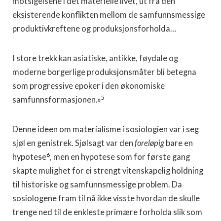
motsigelsene i det materielle livet, ut fra den
eksisterende konflikten mellom de samfunnsmessige
produktivkreftene og produksjonsforholda…
I store trekk kan asiatiske, antikke, føydale og
moderne borgerlige produksjonsmåter bli betegna
som progressive epoker i den økonomiske
5
samfunnsformasjonen.»
Denne ideen om materialisme i sosiologien var i seg
sjøl en genistrek. Sjølsagt var den
foreløpig
bare en
6
hypotese
, men en hypotese som for første gang
skapte mulighet for ei strengt vitenskapelig holdning
til historiske og samfunnsmessige problem. Da
sosiologene fram til nå ikke visste hvordan de skulle
trenge ned til de enkleste primære forholda slik som