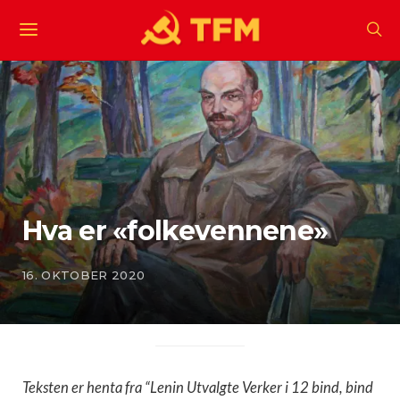
Hva er «folkevennene»
16. OKTOBER 2020
Teksten er henta fra “Lenin Utvalgte Verker i 12 bind, bind