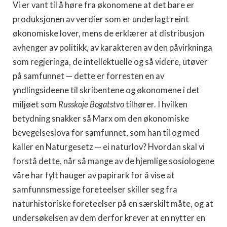
Vi er vant til å høre fra økonomene at det bare er
produksjonen av verdier som er underlagt reint
økonomiske lover, mens de erklærer at distribusjon
avhenger av politikk, av karakteren av den påvirkninga
som regjeringa, de intellektuelle og så videre, utøver
på samfunnet — dette er forresten en av
yndlingsideene til skribentene og økonomene i det
miljøet som
Russkoje Bogatstvo
tilhører. I hvilken
betydning snakker så Marx om den økonomiske
bevegelseslova for samfunnet, som han til og med
kaller en Naturgesetz — ei naturlov? Hvordan skal vi
forstå dette, når så mange av de hjemlige sosiologene
våre har fylt hauger av papirark for å vise at
samfunnsmessige foreteelser skiller seg fra
naturhistoriske foreteelser på en særskilt måte, og at
undersøkelsen av dem derfor krever at en nytter en