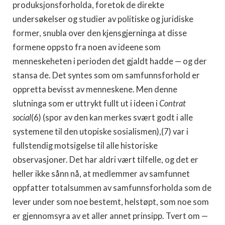
produksjonsforholda, foretok de direkte
undersøkelser og studier av politiske og juridiske
former, snubla over den kjensgjerninga at disse
formene oppsto fra noen av ideene som
menneskeheten i perioden det gjaldt hadde — og der
stansa de. Det syntes som om samfunnsforhold er
oppretta bevisst av menneskene. Men denne
slutninga som er uttrykt fullt ut i ideen i
Contrat
social
(6) (spor av den kan merkes svært godt i alle
systemene til den utopiske sosialismen),(7) var i
fullstendig motsigelse til alle historiske
observasjoner. Det har aldri vært tilfelle, og det er
heller ikke sånn nå, at medlemmer av samfunnet
oppfatter totalsummen av samfunnsforholda som de
lever under som noe bestemt, helstøpt, som noe som
er gjennomsyra av et aller annet prinsipp. Tvert om —