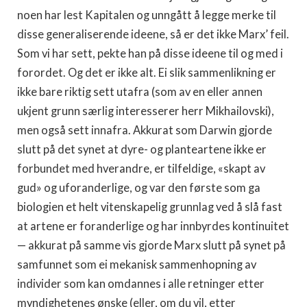
noen har lest Kapitalen og unngått å legge merke til
disse generaliserende ideene, så er det ikke Marx’ feil.
Som vi har sett, pekte han på disse ideene til og med i
forordet. Og det er ikke alt. Ei slik sammenlikning er
ikke bare riktig sett utafra (som av en eller annen
ukjent grunn særlig interesserer herr Mikhailovski),
men også sett innafra. Akkurat som Darwin gjorde
slutt på det synet at dyre- og planteartene ikke er
forbundet med hverandre, er tilfeldige, «skapt av
gud» og uforanderlige, og var den første som ga
biologien et helt vitenskapelig grunnlag ved å slå fast
at artene er foranderlige og har innbyrdes kontinuitet
— akkurat på samme vis gjorde Marx slutt på synet på
samfunnet som ei mekanisk sammenhopning av
individer som kan omdannes i alle retninger etter
myndighetenes ønske (eller, om du vil, etter