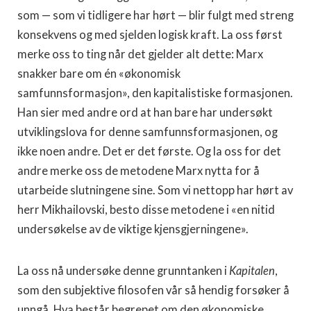
som — som vi tidligere har hørt — blir fulgt med streng
konsekvens og med sjelden logisk kraft. La oss først
merke oss to ting når det gjelder alt dette: Marx
snakker bare om én «økonomisk
samfunnsformasjon», den kapitalistiske formasjonen.
Han sier med andre ord at han bare har undersøkt
utviklingslova for denne samfunnsformasjonen, og
ikke noen andre. Det er det første. Og la oss for det
andre merke oss de metodene Marx nytta for å
utarbeide slutningene sine. Som vi nettopp har hørt av
herr Mikhailovski, besto disse metodene i «en nitid
undersøkelse av de viktige kjensgjerningene».
La oss nå undersøke denne grunntanken i
Kapitalen
,
som den subjektive filosofen vår så hendig forsøker å
unngå. Hva består begrepet om den økonomiske