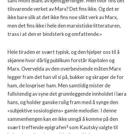
sant Mont Blanc av kjensgjerninger. Men hvor fins det
tilsvarende verket av Marx? Det fins ikke. Og det er
ikke bare slik at det ikke fins noe slikt verk av Marx,
men det fins ikke i hele den marxistiske litteraturen,
trass i at den er bindsterk og omfattende.»
Hele tiraden er svært typisk, og den hjelper oss til å
skjønne hvor dårlig publikum forstår
Kapitalen
og
Marx. Overvelda av den overbevisende måten Marx
legger fram det han vil si på, bukker og skraper de for
ham, de lovpriser ham. Men samtidig mister de
fullstendig av syne det grunnleggende innholdet i læra
hans, og holder ganske rolig fram med å synge den
«subjektive sosiologiens» gamle melodier. I denne
sammenhengen kan en ikke unngå å komme på den
1
svært treffende epigrafen
som Kautsky valgte til