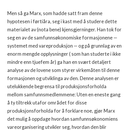
Men så ga Marx, som hadde satt fram denne
hypotesen i førtiåra, seg i kast med å studere dette
materialet av (nota bene) kjensgjerninger. Han tok for
seg en av de samfunnsøkonomiske formasjonene —
systemet med vareproduksjon — og på grunnlag av en
enorm mengde opplysninger ( som han studerte i ikke
mindre enn tjuefem år) ga han en svært detaljert
analyse av de lovene som styrer virkemåten til denne
formasjonen og utviklinga av den. Denne analysen er
utelukkende begrensa til produksjonsforholda
mellom samfunnsmedlemmene: Uten en eneste gang
å ty tiltrekk utafor området for disse
produksjonsforholda for å forklare noe, gjør Marx
det mulig å oppdage hvordan samfunnsøkonomiens
vareorganisering utvikler seg, hvordan den blir