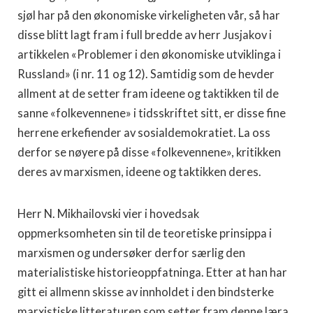
sjøl har på den økonomiske virkeligheten vår, så har
disse blitt lagt fram i full bredde av herr Jusjakov i
artikkelen «Problemer i den økonomiske utviklinga i
Russland» (i nr. 11 og 12). Samtidig som de hevder
allment at de setter fram ideene og taktikken til de
sanne «folkevennene» i tidsskriftet sitt, er disse fine
herrene erkefiender av sosialdemokratiet. La oss
derfor se nøyere på disse «folkevennene», kritikken
deres av marxismen, ideene og taktikken deres.
Herr N. Mikhailovski vier i hovedsak
oppmerksomheten sin til de teoretiske prinsippa i
marxismen og undersøker derfor særlig den
materialistiske historieoppfatninga. Etter at han har
gitt ei allmenn skisse av innholdet i den bindsterke
marxistiske litteraturen som setter fram denne læra,