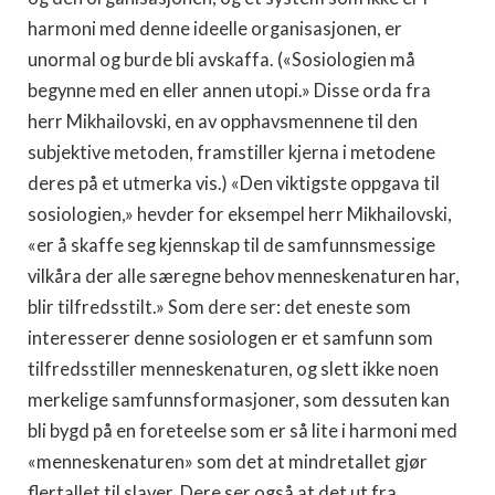
harmoni med denne ideelle organisasjonen, er
unormal og burde bli avskaffa. («Sosiologien må
begynne med en eller annen utopi.» Disse orda fra
herr Mikhailovski, en av opphavsmennene til den
subjektive metoden, framstiller kjerna i metodene
deres på et utmerka vis.) «Den viktigste oppgava til
sosiologien,» hevder for eksempel herr Mikhailovski,
«er å skaffe seg kjennskap til de samfunnsmessige
vilkåra der alle særegne behov menneskenaturen har,
blir tilfredsstilt.» Som dere ser: det eneste som
interesserer denne sosiologen er et samfunn som
tilfredsstiller menneskenaturen, og slett ikke noen
merkelige samfunnsformasjoner, som dessuten kan
bli bygd på en foreteelse som er så lite i harmoni med
«menneskenaturen» som det at mindretallet gjør
flertallet til slaver. Dere ser også at det ut fra