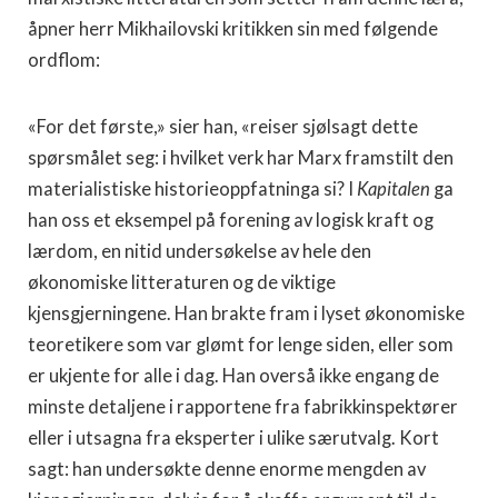
åpner herr Mikhailovski kritikken sin med følgende
ordflom:
«For det første,» sier han, «reiser sjølsagt dette
spørsmålet seg: i hvilket verk har Marx framstilt den
materialistiske historieoppfatninga si? I
Kapitalen
ga
han oss et eksempel på forening av logisk kraft og
lærdom, en nitid undersøkelse av hele den
økonomiske litteraturen og de viktige
kjensgjerningene. Han brakte fram i lyset økonomiske
teoretikere som var glømt for lenge siden, eller som
er ukjente for alle i dag. Han overså ikke engang de
minste detaljene i rapportene fra fabrikkinspektører
eller i utsagna fra eksperter i ulike særutvalg. Kort
sagt: han undersøkte denne enorme mengden av